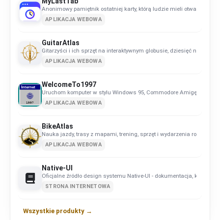
MyLastTab
Anonimowy pamiętnik ostatniej karty, którą ludzie mieli otwartą.
APLIKACJA WEBOWA
GuitarAtlas
Gitarzyści i ich sprzęt na interaktywnym globusie, dziesięć narzędzi do
APLIKACJA WEBOWA
WelcomeTo1997
Uruchom komputer w stylu Windows 95, Commodore Amigę albo Comm
APLIKACJA WEBOWA
BikeAtlas
Nauka jazdy, trasy z mapami, trening, sprzęt i wydarzenia rowerowe
APLIKACJA WEBOWA
Native-UI
Oficjalne źródło design systemu Native-UI - dokumentacja, komponen
STRONA INTERNETOWA
Wszystkie produkty →