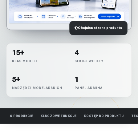
Oficjalna strona produktu
15+
4
KLAS MODELI
SEKCJI WIEDZY
5+
1
NARZĘDZI MODELARSKICH
PANEL ADMINA
O PRODUKCIE
KLUCZOWE FUNKCJE
DOSTĘP DO PRODUKTU
TEC