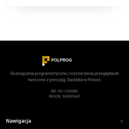
Rozwiązania programistyczne i rozszerzenia przeglądarek
tworzone z precyzją. Siedziba w Polsce.
NIP: 9211929080
REGON: 369055647
Nawigacja