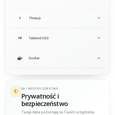
Three.js
3
04
Tailwind CSS
TW
05
Docker
06
05 /
BEZPIECZEŃSTWO
Prywatność i
bezpieczeństwo
Twoje dane pozostają na Twoim urządzeniu.