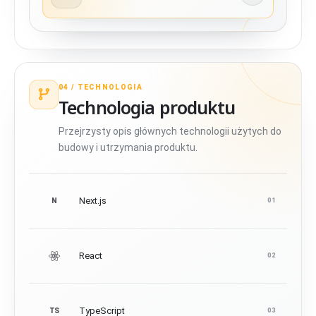
04 /
TECHNOLOGIA
Technologia produktu
Przejrzysty opis głównych technologii użytych do
budowy i utrzymania produktu.
Next.js
N
01
React
02
TypeScript
TS
03