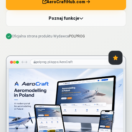
AeroCraftHub.com
Poznaj funkcje
Oficjalna strona produktu
·
Wydawca
POLPROG
polprog.pl/apps/AeroCraft