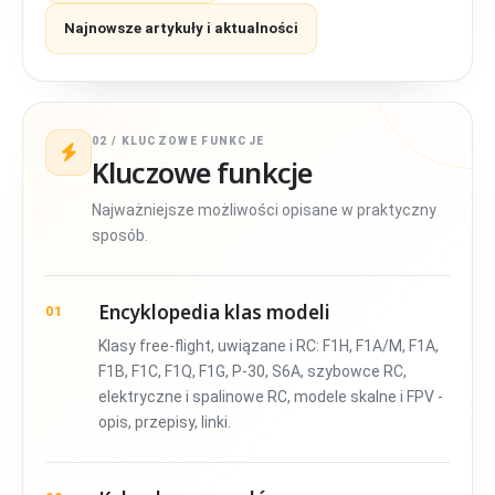
Najnowsze artykuły i aktualności
02 / KLUCZOWE FUNKCJE
Kluczowe funkcje
Najważniejsze możliwości opisane w praktyczny
sposób.
Encyklopedia klas modeli
01
Klasy free-flight, uwiązane i RC: F1H, F1A/M, F1A,
F1B, F1C, F1Q, F1G, P-30, S6A, szybowce RC,
elektryczne i spalinowe RC, modele skalne i FPV -
opis, przepisy, linki.