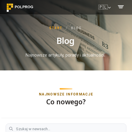
🇵🇱
START
BLOG
Blog
Najnowsze artykuły, porady i aktualności.
NAJNOWSZE INFORMACJE
Co nowego?