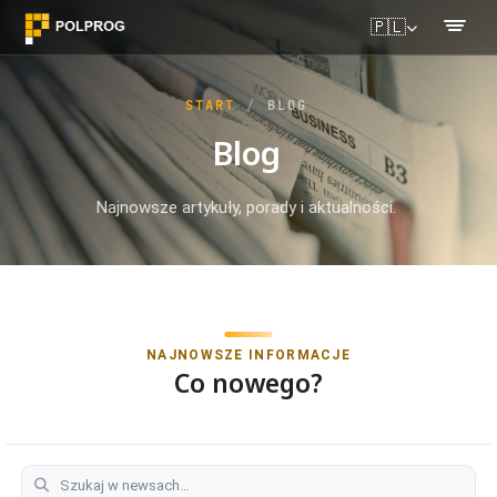
🇵🇱
START
BLOG
Blog
Najnowsze artykuły, porady i aktualności.
NAJNOWSZE INFORMACJE
Co nowego?