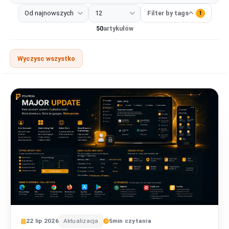
Wszystkie
Narzędzie deweloperskie
Rozszerzenia
Projek
Filter by tags
1
50
artykułów
Wyczysc wszystko
22
lip
2026
Aktualizacja
5
min czytania