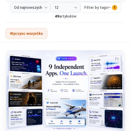
Wszystkie
Narzędzie deweloperskie
Rozszerzenia
Projek
Filter by tags
1
49
artykułów
Wyczysc wszystko