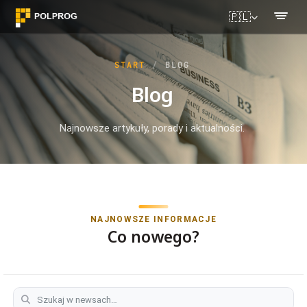
🇵🇱
START
BLOG
Blog
Najnowsze artykuły, porady i aktualności.
NAJNOWSZE INFORMACJE
Co nowego?