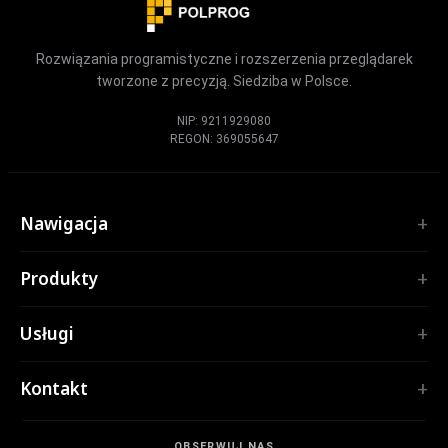
Rozwiązania programistyczne i rozszerzenia przeglądarek
tworzone z precyzją. Siedziba w Polsce.
NIP: 9211929080
REGON: 369055647
Nawigacja
Start
Produkty
Usługi
ROZSZERZENIA
Portfolio
Usługi
TubePilot
O nas
ClickClean
Oprogramowanie na zamówienie
Produkty
Kontakt
Wszystkie rozszerzenia →
Aplikacje internetowe
Narzędzia
NARZĘDZIA
contact@polprog.pl
Aplikacje mobilne
Kontakt
CodeMap
OBSERWUJ NAS