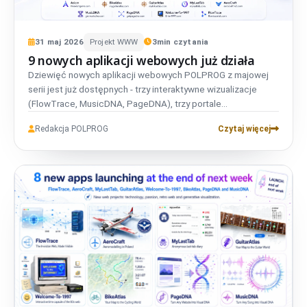
31
maj
2026
Projekt WWW
3
min czytania
9 nowych aplikacji webowych już działa
Dziewięć nowych aplikacji webowych POLPROG z majowej
serii jest już dostępnych - trzy interaktywne wizualizacje
(FlowTrace, MusicDNA, PageDNA), trzy portale
społecznościowe (AeroCraft, BikeAtlas, GuitarAtlas) oraz
Redakcja POLPROG
Czytaj więcej
trzy eksperymenty przeglądarkowe (Axiom, MyLastTab,
WelcomeTo1997). Wszystkie stawiają prywatność na
pierwszym miejscu, wszystkie są bezpłatne, wszystkie
powstały in-house.