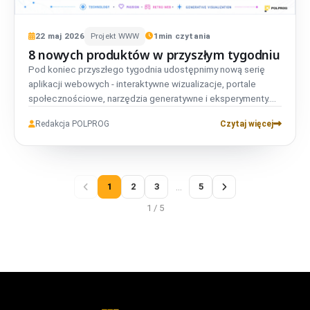
22
maj
2026
Projekt WWW
1
min czytania
8 nowych produktów w przyszłym tygodniu
Pod koniec przyszłego tygodnia udostępnimy nową serię
aplikacji webowych - interaktywne wizualizacje, portale
społecznościowe, narzędzia generatywne i eksperymenty.
Wszystkie privacy-first, wszystkie zbudowane wewnętrznie.
Redakcja POLPROG
Czytaj więcej
1
2
3
…
5
1 / 5