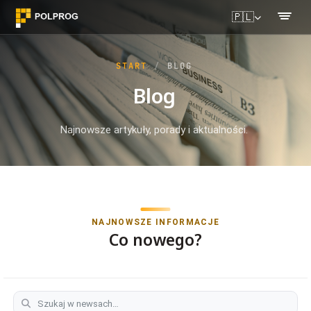
🇵🇱
START
BLOG
Blog
Najnowsze artykuły, porady i aktualności.
NAJNOWSZE INFORMACJE
Co nowego?