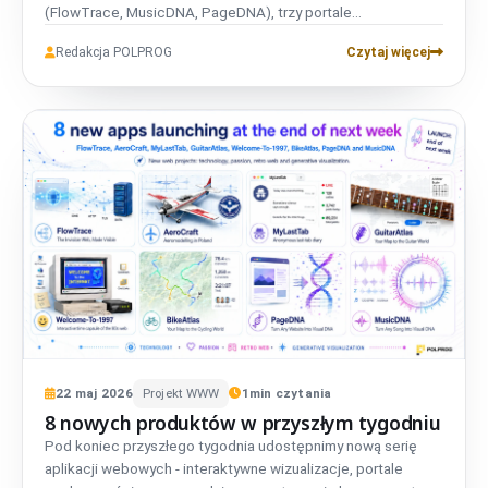
(FlowTrace, MusicDNA, PageDNA), trzy portale
społecznościowe (AeroCraft, BikeAtlas, GuitarAtlas) oraz
Redakcja POLPROG
Czytaj więcej
trzy eksperymenty przeglądarkowe (Axiom, MyLastTab,
WelcomeTo1997). Wszystkie stawiają prywatność na
pierwszym miejscu, wszystkie są bezpłatne, wszystkie
powstały in-house.
22
maj
2026
Projekt WWW
1
min czytania
8 nowych produktów w przyszłym tygodniu
Pod koniec przyszłego tygodnia udostępnimy nową serię
aplikacji webowych - interaktywne wizualizacje, portale