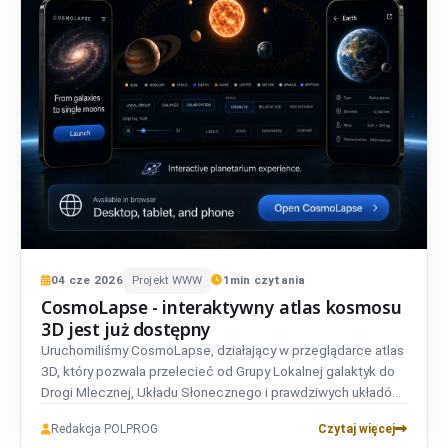
04
cze
2026
Projekt WWW
1
min czytania
CosmoLapse - interaktywny atlas kosmosu
3D jest już dostępny
Uruchomiliśmy CosmoLapse, działający w przeglądarce atlas
3D, który pozwala przelecieć od Grupy Lokalnej galaktyk do
Drogi Mlecznej, Układu Słonecznego i prawdziwych układów
egzoplanet. Bez konta, w pełni dwujęzyczny i prywatny.
Redakcja POLPROG
Czytaj więcej