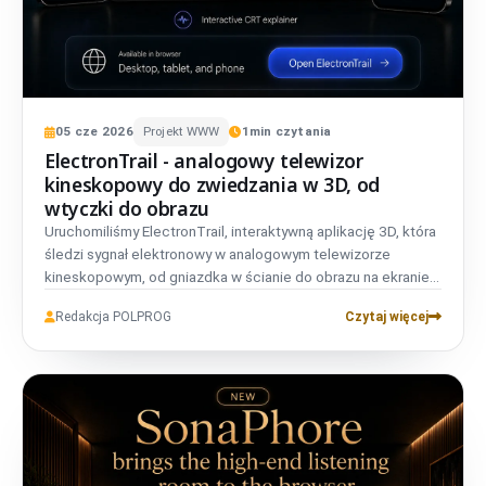
05
cze
2026
Projekt WWW
1
min czytania
ElectronTrail - analogowy telewizor
kineskopowy do zwiedzania w 3D, od
wtyczki do obrazu
Uruchomiliśmy ElectronTrail, interaktywną aplikację 3D, która
śledzi sygnał elektronowy w analogowym telewizorze
kineskopowym, od gniazdka w ścianie do obrazu na ekranie.
Obejmuje PAL, NTSC i SECAM, jest dwujęzyczna, nie wymaga
Redakcja POLPROG
Czytaj więcej
konta i nie używa trackerów.