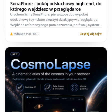
SonaPhore - pokój odsłuchowy high-end, do
którego wejdziesz w przeglądarce
Uruchomiliśmy SonaPhore, pierwszoosobowy pokój
odsłuchowy i symulator akustyki działający w przeglądarce.
Wejdź do referencyjnego pomieszczenia, porównuj systemy
high-end, przesuwaj kolumny i kształtuj pomieszczenie. Bez
Redakcja POLPROG
Czytaj więcej
konta, w pełni dwujęzyczny i prywatny.