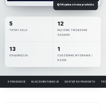
Oficjalna strona produktu
5
12
TRYBY SOLO
RĘCZNIE TWORZONE
ZAGADKI
13
1
OSIĄGNIĘCIA
CODZIENNE WYZWANIE /
DZIEŃ
O PRODUKCIE
KLUCZOWE FUNKCJE
DOSTĘP DO PRODUKTU
TEC