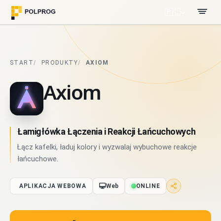
🇵🇱
START
PRODUKTY
AXIOM
Axiom
Łamigłówka Łączenia i Reakcji Łańcuchowych
Łącz kafelki, ładuj kolory i wyzwalaj wybuchowe reakcje
łańcuchowe.
APLIKACJA WEBOWA
Web
ONLINE