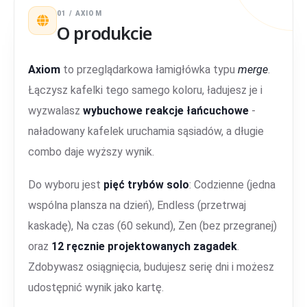
01 / AXIOM
O produkcie
Axiom
to przeglądarkowa łamigłówka typu
merge
.
Łączysz kafelki tego samego koloru, ładujesz je i
wyzwalasz
wybuchowe reakcje łańcuchowe
-
naładowany kafelek uruchamia sąsiadów, a długie
combo daje wyższy wynik.
Do wyboru jest
pięć trybów solo
: Codzienne (jedna
wspólna plansza na dzień), Endless (przetrwaj
kaskadę), Na czas (60 sekund), Zen (bez przegranej)
oraz
12 ręcznie projektowanych zagadek
.
Zdobywasz osiągnięcia, budujesz serię dni i możesz
udostępnić wynik jako kartę.