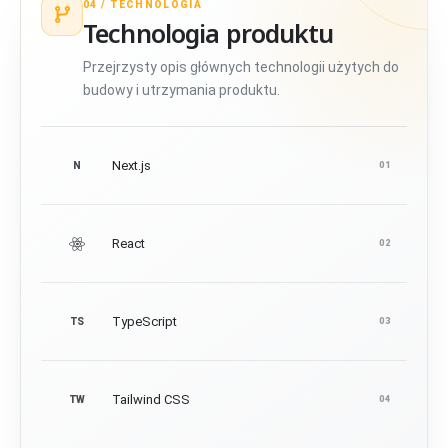
04 /
TECHNOLOGIA
Technologia produktu
Przejrzysty opis głównych technologii użytych do
budowy i utrzymania produktu.
Next.js
N
01
React
02
TypeScript
TS
03
Tailwind CSS
TW
04