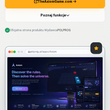
TheAxiomGame.com
Poznaj funkcje
Oficjalna strona produktu
·
Wydawca
POLPROG
polprog.pl/apps/Axiom