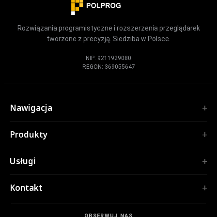
Rozwiązania programistyczne i rozszerzenia przeglądarek
tworzone z precyzją. Siedziba w Polsce.
NIP: 9211929080
REGON: 369055647
Nawigacja
Start
Produkty
Usługi
ROZSZERZENIA
Portfolio
Usługi
TubePilot
O nas
ClickClean
Oprogramowanie na zamówienie
Produkty
Kontakt
Wszystkie rozszerzenia →
Aplikacje internetowe
Narzędzia
NARZĘDZIA
contact@polprog.pl
Aplikacje mobilne
Kontakt
CodeMap
OBSERWUJ NAS