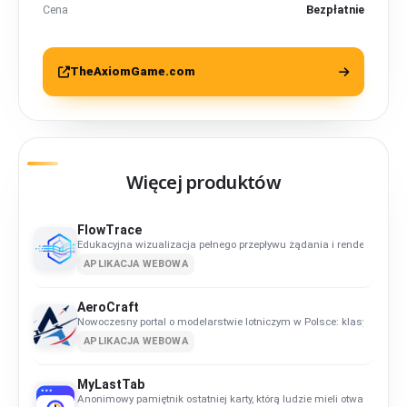
Cena
Bezpłatnie
TheAxiomGame.com
Więcej produktów
FlowTrace
Edukacyjna wizualizacja pełnego przepływu żądania i renderu w siec
APLIKACJA WEBOWA
AeroCraft
Nowoczesny portal o modelarstwie lotniczym w Polsce: klasy, kluby, k
APLIKACJA WEBOWA
MyLastTab
Anonimowy pamiętnik ostatniej karty, którą ludzie mieli otwartą.