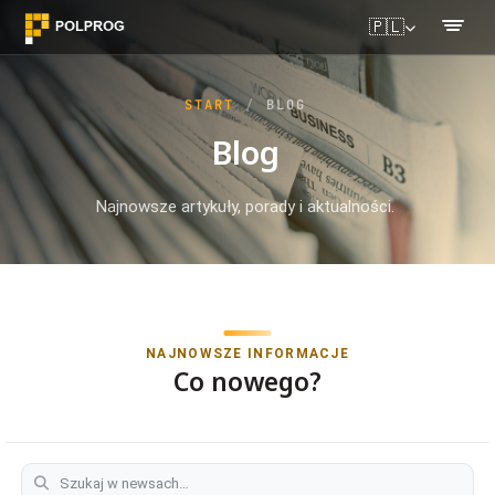
🇵🇱
START
BLOG
Blog
Najnowsze artykuły, porady i aktualności.
NAJNOWSZE INFORMACJE
Co nowego?