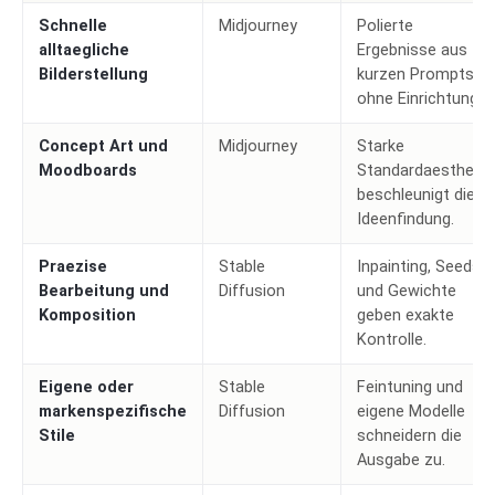
Schnelle
Midjourney
Polierte
alltaegliche
Ergebnisse aus
Bilderstellung
kurzen Prompts
ohne Einrichtung.
Concept Art und
Midjourney
Starke
Moodboards
Standardaesthetik
beschleunigt die
Ideenfindung.
Praezise
Stable
Inpainting, Seeds
Bearbeitung und
Diffusion
und Gewichte
Komposition
geben exakte
Kontrolle.
Eigene oder
Stable
Feintuning und
markenspezifische
Diffusion
eigene Modelle
Stile
schneidern die
Ausgabe zu.