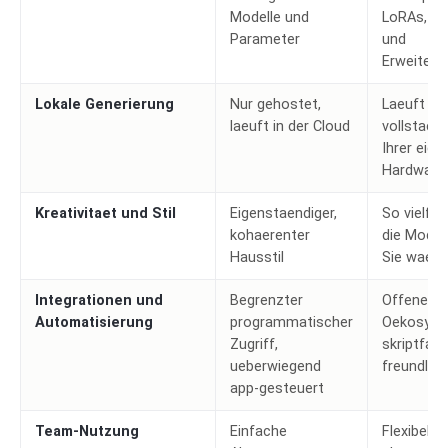
Modelle und
LoRAs, Fe
Parameter
und
Erweiteru
Lokale Generierung
Nur gehostet,
Laeuft
laeuft in der Cloud
vollstaend
Ihrer eige
Hardware
Kreativitaet und Stil
Eigenstaendiger,
So vielfae
kohaerenter
die Modell
Hausstil
Sie waehl
Integrationen und
Begrenzter
Offenes
Automatisierung
programmatischer
Oekosyst
Zugriff,
skriptfaeh
ueberwiegend
freundlich
app-gesteuert
Team-Nutzung
Einfache
Flexibel, 