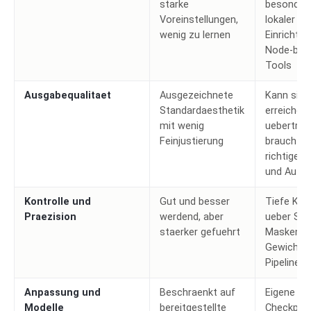
starke
besonders
Voreinstellungen,
lokaler
wenig zu lernen
Einrichtu
Node-basi
Tools
Ausgabequalitaet
Ausgezeichnete
Kann sie
Standardaesthetik
erreichen
mit wenig
uebertref
Feinjustierung
braucht a
richtige M
und Aufw
Kontrolle und
Gut und besser
Tiefe Kont
Praezision
werdend, aber
ueber See
staerker gefuehrt
Masken,
Gewichte
Pipelines
Anpassung und
Beschraenkt auf
Eigene
Modelle
bereitgestellte
Checkpoin