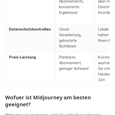
Abonnements,
aber meh
konsistente
Einrichtu
Ergebnisse
Koordinat
Datenschutzkontrollen
Cloud-
Lokale La
Verarbeitung,
halten Da
gehostete
Ihrem Re
Richtlinien
Preis-Leistung
Planbares
Kostenlos
Abonnement,
ausfuehrb
geringer Aufwand
Sie stelle
Hardware
Zeit
Wofuer ist Midjourney am besten
geeignet?