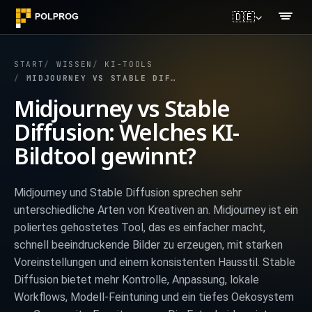
🇩🇪
START
WISSEN
KI-TOOLS
MIDJOURNEY VS STABLE DIFFUSION: WELCHES KI-BILDTOOL GEWINNT?
Midjourney vs Stable
Diffusion: Welches KI-
Bildtool gewinnt?
Midjourney und Stable Diffusion sprechen sehr
unterschiedliche Arten von Kreativen an. Midjourney ist ein
poliertes gehostetes Tool, das es einfacher macht,
schnell beeindruckende Bilder zu erzeugen, mit starken
Voreinstellungen und einem konsistenten Hausstil. Stable
Diffusion bietet mehr Kontrolle, Anpassung, lokale
Workflows, Modell-Feintuning und ein tiefes Oekosystem