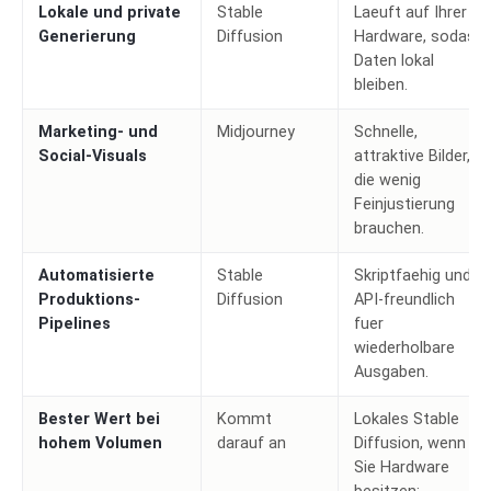
Lokale und private
Stable
Laeuft auf Ihrer
Generierung
Diffusion
Hardware, sodass
Daten lokal
bleiben.
Marketing- und
Midjourney
Schnelle,
Social-Visuals
attraktive Bilder,
die wenig
Feinjustierung
brauchen.
Automatisierte
Stable
Skriptfaehig und
Produktions-
Diffusion
API-freundlich
Pipelines
fuer
wiederholbare
Ausgaben.
Bester Wert bei
Kommt
Lokales Stable
hohem Volumen
darauf an
Diffusion, wenn
Sie Hardware