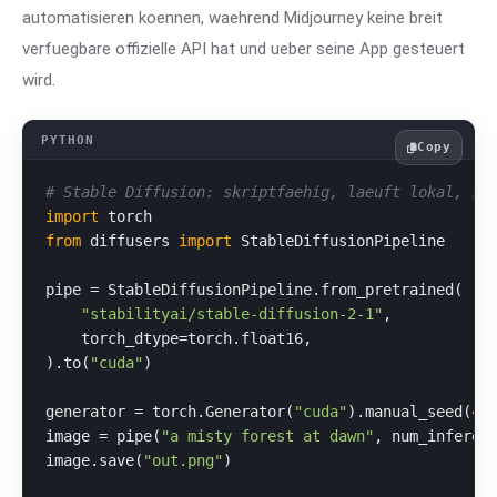
automatisieren koennen, waehrend Midjourney keine breit
verfuegbare offizielle API hat und ueber seine App gesteuert
wird.
Copy
# Stable Diffusion: skriptfaehig, laeuft lokal, re
import
from
 diffusers 
import
 StableDiffusionPipeline

pipe = StableDiffusionPipeline.from_pretrained(

"stabilityai/stable-diffusion-2-1"
,

    torch_dtype=torch.float16,

).to(
"cuda"
)

generator = torch.Generator(
"cuda"
).manual_seed(
42
image = pipe(
"a misty forest at dawn"
, num_inferen
image.save(
"out.png"
)
