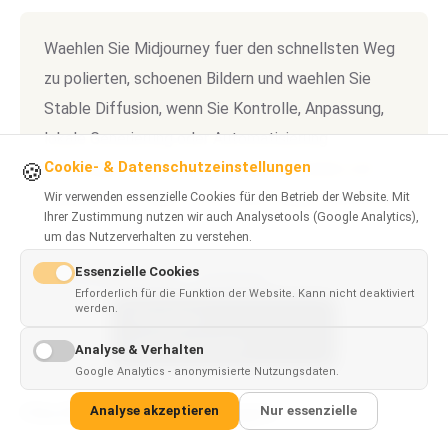
Waehlen Sie Midjourney fuer den schnellsten Weg
zu polierten, schoenen Bildern und waehlen Sie
Stable Diffusion, wenn Sie Kontrolle, Anpassung,
lokale Generierung oder Automatisierung
Cookie- & Datenschutzeinstellungen
🍪
benoetigen. Viele Kreative behalten beides und
Wir verwenden essenzielle Cookies für den Betrieb der Website. Mit
waehlen pro Projekt, statt einen Sieger auszurufen.
Ihrer Zustimmung nutzen wir auch Analysetools (Google Analytics),
um das Nutzerverhalten zu verstehen.
Essenzielle Cookies
AI
AI Image Generation
Comparison
Erforderlich für die Funktion der Website. Kann nicht deaktiviert
werden.
This page is
✓
×
available in
English
Analyse & Verhalten
Google Analytics - anonymisierte Nutzungsdaten.
Häufig gestellte Fragen
Analyse akzeptieren
Nur essenzielle