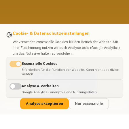
Cookie- & Datenschutzeinstellungen
🍪
Wir verwenden essenzielle Cookies für den Betrieb der Website. Mit
Ihrer Zustimmung nutzen wir auch Analysetools (Google Analytics),
um das Nutzerverhalten zu verstehen.
Essenzielle Cookies
Erforderlich für die Funktion der Website. Kann nicht deaktiviert
werden.
This page is
✓
×
available in
English
Analyse & Verhalten
Google Analytics - anonymisierte Nutzungsdaten.
KUNDEN DES IPP-PORTALS - DIE FÜR FISERV GELIEFERTE UI-EBENE
DER PLATTFORM
Analyse akzeptieren
Nur essenzielle
 Fargo
Magnati
Clover
EMS
Polcard
ICS