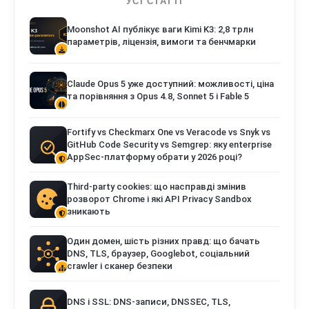
УСІ СТАТТІ
Moonshot AI публікує ваги Kimi K3: 2,8 трлн
параметрів, ліцензія, вимоги та бенчмарки
Claude Opus 5 уже доступний: можливості, ціна
та порівняння з Opus 4.8, Sonnet 5 і Fable 5
Fortify vs Checkmarx One vs Veracode vs Snyk vs
GitHub Code Security vs Semgrep: яку enterprise
AppSec-платформу обрати у 2026 році?
Third-party cookies: що насправді змінив
розворот Chrome і які API Privacy Sandbox
зникають
Один домен, шість різних правд: що бачать
DNS, TLS, браузер, Googlebot, соціальний
crawler і сканер безпеки
DNS і SSL: DNS-записи, DNSSEC, TLS,