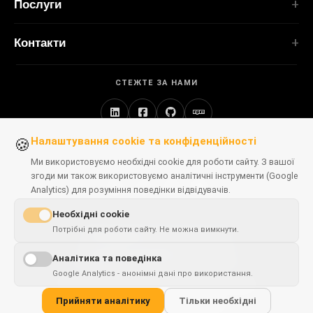
Послуги
TubePilot
Про нас
ClickClean
Індивідуальне ПЗ
Продукти
Контакти
Усі розширення →
Вебзастосунки
Інструменти
ІНСТРУМЕНТИ
contact@polprog.pl
Mobile Apps
Контакти
CodeMap
СТЕЖТЕ ЗА НАМИ
Варшава, Польща
Розширення браузера
НАВЧАННЯ
ReleaseBoard
Інструменти ШІ
ІТ-консалтинг
Усі інструменти →
Фронтенд
Застаріле портфоліо
Налаштування cookie та конфіденційності
🍪
ВЕБСАЙТИ
Інструменти розробника
ДОСТУПНІ В БРАУЗЕРАХ
CosmoLapse
Ми використовуємо необхідні cookie для роботи сайту. З вашої
Усі статті →
згоди ми також використовуємо аналітичні інструменти (Google
GuitarAtlas
Analytics) для розуміння поведінки відвідувачів.
Усі вебсайти →
Chrome
Firefox
Edge
Safari
Необхідні cookie
Потрібні для роботи сайту. Не можна вимкнути.
This page is
✓
×
available in
English
Аналітика та поведінка
POLPROG
© 2026
. Усі права захищені.
Google Analytics - анонімні дані про використання.
Конфіденційність
Умови використання
Прийняти аналітику
Тільки необхідні
Налаштування cookies
RSS