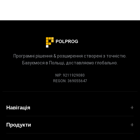
Програмні рішення & розширення створені з точністю.
Базуємося в Польщі, доставляємо глобально.
NIP: 9211929080
REGON: 369055647
Навігація
Головна
Продукти
Послуги
РОЗШИРЕННЯ
Портфоліо