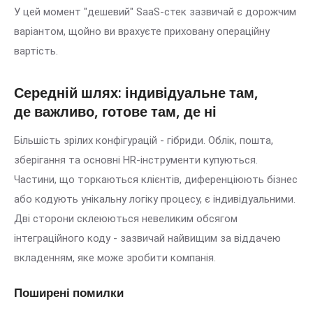
У цей момент "дешевий" SaaS-стек зазвичай є дорожчим
варіантом, щойно ви врахуєте приховану операційну
вартість.
Середній шлях: індивідуальне там,
де важливо, готове там, де ні
Більшість зрілих конфігурацій - гібриди. Облік, пошта,
зберігання та основні HR-інструменти купуються.
Частини, що торкаються клієнтів, диференціюють бізнес
або кодують унікальну логіку процесу, є індивідуальними.
Дві сторони склеюються невеликим обсягом
інтеграційного коду - зазвичай найвищим за віддачею
вкладенням, яке може зробити компанія.
Поширені помилки