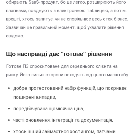
обирають
SaaS
-продукт, бо це легко, розширюють його
плагінами, поєднують з електронною таблицею, а потім,
врешті, хтось запитує, чи не сповільнює весь стек бізнес.
Зазвичай це правильний момент, щоб ухвалити рішення
свідомо.
Що насправді дає "готове" рішення
Готове ПЗ спроєктоване для середнього клієнта на
ринку. Його сильні сторони походять від цього масштабу:
добре протестований набір функцій, що покриває
поширені випадки,
передбачувана щомісячна ціна,
часті оновлення, інтеграції та документація,
хтось інший займається хостингом, патчами