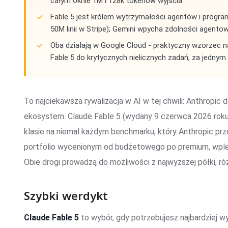
całym oknie 1M i 128k tokenów wyjścia.
Fable 5 jest królem wytrzymałości agentów i program
50M linii w Stripe); Gemini wpycha zdolności agentowe
Oba działają w Google Cloud - praktyczny wzorzec na
Fable 5 do krytycznych nielicznych zadań, za jednym
To najciekawsza rywalizacja w AI w tej chwili: Anthropi
ekosystem. Claude Fable 5 (wydany 9 czerwca 2026 roku) 
klasie na niemal każdym benchmarku, który Anthropic pr
portfolio wycenionym od budżetowego po premium, wple
Obie drogi prowadzą do możliwości z najwyższej półki, różn
Szybki werdykt
Claude Fable 5
to wybór, gdy potrzebujesz najbardziej 