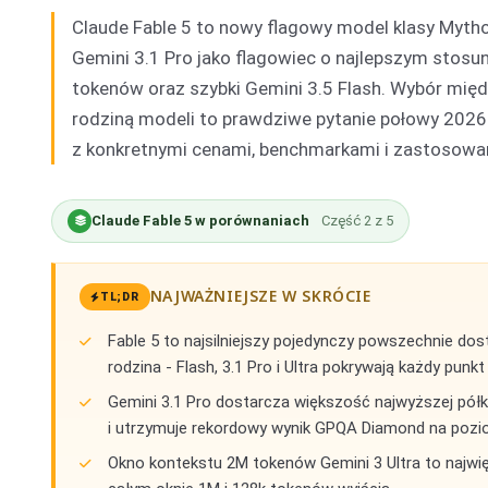
Claude Fable 5 to nowy flagowy model klasy Mytho
Gemini 3.1 Pro jako flagowiec o najlepszym stosu
tokenów oraz szybki Gemini 3.5 Flash. Wybór mię
rodziną modeli to prawdziwe pytanie połowy 2026 r
z konkretnymi cenami, benchmarkami i zastosowani
Claude Fable 5 w porównaniach
Część
2
z
5
NAJWAŻNIEJSZE W SKRÓCIE
TL;DR
Fable 5 to najsilniejszy pojedynczy powszechnie do
rodzina - Flash, 3.1 Pro i Ultra pokrywają każdy punk
Gemini 3.1 Pro dostarcza większość najwyższej półk
i utrzymuje rekordowy wynik GPQA Diamond na pozi
Okno kontekstu 2M tokenów Gemini 3 Ultra to najwi