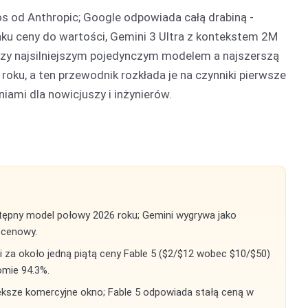
s od Anthropic; Google odpowiada całą drabiną -
nku ceny do wartości, Gemini 3 Ultra z kontekstem 2M
dzy najsilniejszym pojedynczym modelem a najszerszą
oku, a ten przewodnik rozkłada je na czynniki pierwsze
ami dla nowicjuszy i inżynierów.
stępny model połowy 2026 roku; Gemini wygrywa jako
t cenowy.
i za około jedną piątą ceny Fable 5 ($2/$12 wobec $10/$50)
omie 94.3%.
ększe komercyjne okno; Fable 5 odpowiada stałą ceną w