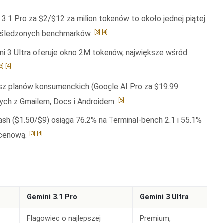
i 3.1 Pro za $2/$12 za milion tokenów to około jednej piątej
[3]
[4]
16 śledzonych benchmarków.
i 3 Ultra oferuje okno 2M tokenów, największe wśród
[3]
[4]
sz planów konsumenckich (Google AI Pro za $19.99
[5]
nych z Gmailem, Docs i Androidem.
Flash ($1.50/$9) osiąga 76.2% na Terminal-bench 2.1 i 55.1%
[3]
[4]
 cenową.
Gemini 3.1 Pro
Gemini 3 Ultra
Flagowiec o najlepszej
Premium,