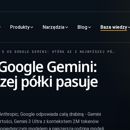
Produkty
Narzędzia
Blog
Baza wiedzy
GOOGLE GEMINI: KTÓRA AI Z NAJWYŻSZEJ PÓŁKI PASUJE DO TWOJEJ PRACY?
 Google Gemini:
zej półki pasuje
nthropic; Google odpowiada całą drabiną - Gemini
artości, Gemini 3 Ultra z kontekstem 2M tokenów
ym pojedynczym modelem a najszerszą rodziną modeli