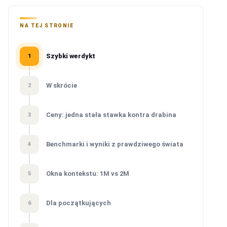
NA TEJ STRONIE
Szybki werdykt
1
W skrócie
2
Ceny: jedna stała stawka kontra drabina
3
Benchmarki i wyniki z prawdziwego świata
4
Okna kontekstu: 1M vs 2M
5
Dla początkujących
6