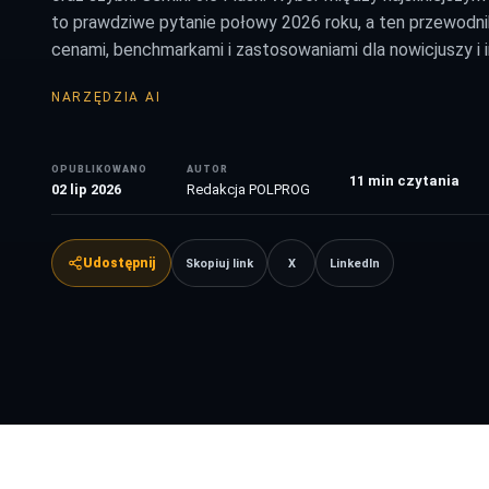
to prawdziwe pytanie połowy 2026 roku, a ten przewodnik
cenami, benchmarkami i zastosowaniami dla nowicjuszy i i
NARZĘDZIA AI
OPUBLIKOWANO
AUTOR
11
min czytania
02 lip 2026
Redakcja POLPROG
Udostępnij
Skopiuj link
X
LinkedIn