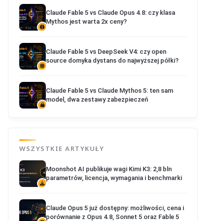
Claude Fable 5 vs Claude Opus 4.8: czy klasa
Mythos jest warta 2x ceny?
Claude Fable 5 vs DeepSeek V4: czy open
source domyka dystans do najwyższej półki?
Claude Fable 5 vs Claude Mythos 5: ten sam
model, dwa zestawy zabezpieczeń
WSZYSTKIE ARTYKUŁY
Moonshot AI publikuje wagi Kimi K3: 2,8 bln
parametrów, licencja, wymagania i benchmarki
Claude Opus 5 już dostępny: możliwości, cena i
porównanie z Opus 4.8, Sonnet 5 oraz Fable 5