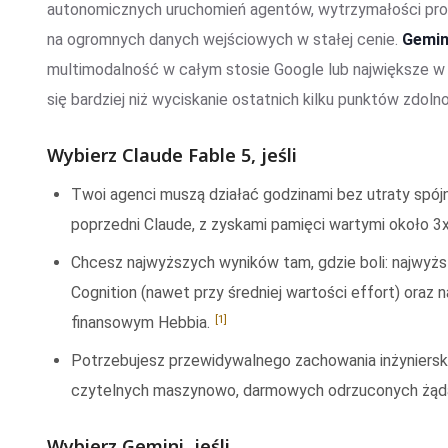
autonomicznych uruchomień agentów, wytrzymałości prog
na ogromnych danych wejściowych w stałej cenie.
Gemin
multimodalność w całym stosie Google lub największe w 
się bardziej niż wyciskanie ostatnich kilku punktów zdoln
Wybierz Claude Fable 5, jeśli
Twoi agenci muszą działać godzinami bez utraty spójno
poprzedni Claude, z zyskami pamięci wartymi około 3
Chcesz najwyższych wyników tam, gdzie boli: najwyżs
Cognition (nawet przy średniej wartości effort) ora
[1]
finansowym Hebbia.
Potrzebujesz przewidywalnego zachowania inżyniers
czytelnych maszynowo, darmowych odrzuconych żąd
Wybierz Gemini, jeśli