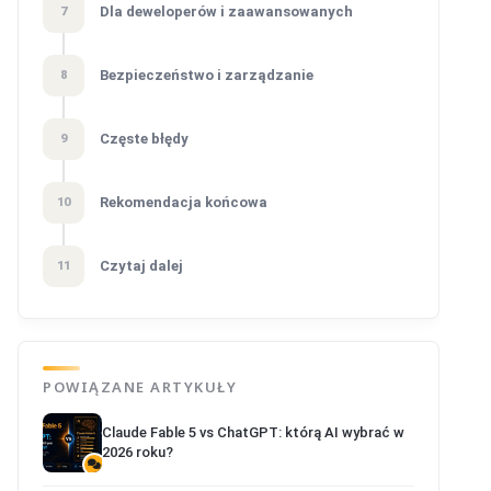
Dla deweloperów i zaawansowanych
7
Bezpieczeństwo i zarządzanie
8
Częste błędy
9
Rekomendacja końcowa
10
Czytaj dalej
11
POWIĄZANE ARTYKUŁY
Claude Fable 5 vs ChatGPT: którą AI wybrać w
2026 roku?