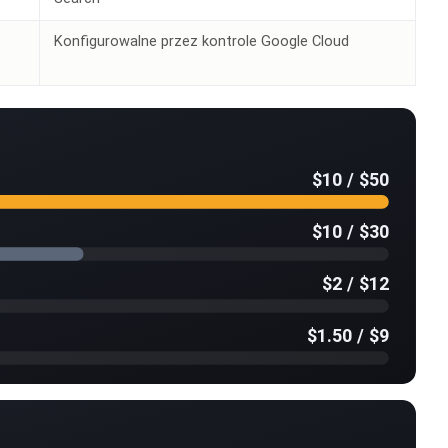
Konfigurowalne przez kontrole Google Cloud
$10 / $50
$10 / $30
$2 / $12
$1.50 / $9