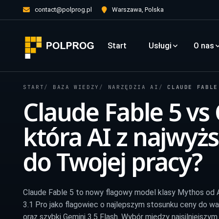
contact@polprog.pl
Warszawa, Polska
Start
Usługi
O nas
START
BAZA WIEDZY
NARZĘDZIA AI
CLAUDE FABLE 5 VS 
Claude Fable 5 vs
która AI z najwyżs
do Twojej pracy?
Claude Fable 5 to nowy flagowy model klasy Mythos od A
3.1 Pro jako flagowiec o najlepszym stosunku ceny do w
oraz szybki Gemini 3.5 Flash. Wybór między najsilniejsz