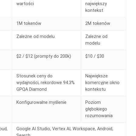
wartości
największy
kontekst
1M tokenów
2M tokenów
Zależne od modelu
Zależne od
modelu
$2 / $12 (prompty do 200k)
$10 / $30
Stosunek ceny do
Największe
wydajności, rekordowe 94.3%
komercyjne okno
GPQA Diamond
kontekstu
Konfigurowalne myślenie
Poziom
głębokiego
rozumowania
oud,
Google AI Studio, Vertex AI, Workspace, Android,
Search