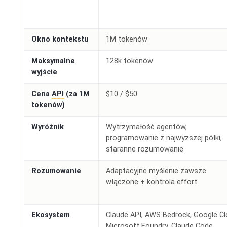
Okno kontekstu
1M tokenów
Maksymalne
128k tokenów
wyjście
Cena
API
(za 1M
$10 / $50
tokenów)
Wyróżnik
Wytrzymałość agentów,
programowanie z najwyższej półki,
staranne rozumowanie
Rozumowanie
Adaptacyjne myślenie zawsze
włączone + kontrola effort
Ekosystem
Claude API, AWS Bedrock, Google Cl
Microsoft Foundry, Claude Code