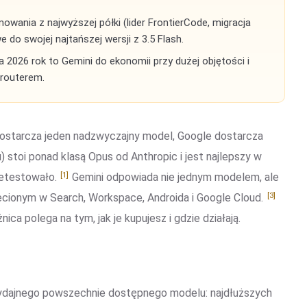
owania z najwyższej półki (lider FrontierCode, migracja
 do swojej najtańszej wersji z 3.5 Flash.
 2026 rok to Gemini do ekonomii przy dużej objętości i
 routerem.
c dostarcza jeden nadzwyczajny model, Google dostarcza
stoi ponad klasą Opus od Anthropic i jest najlepszy w
[1]
zetestowało.
Gemini odpowiada nie jednym modelem, ale
[3]
cionym w Search, Workspace, Androida i Google Cloud.
ica polega na tym, jak je kupujesz i gdzie działają.
wydajnego powszechnie dostępnego modelu: najdłuższych