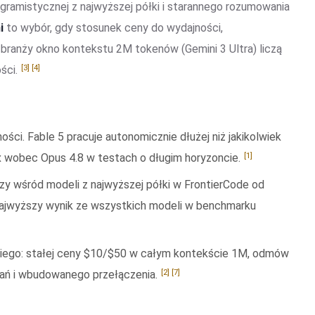
ramistycznej z najwyższej półki i starannego rozumowania
i
to wybór, gdy stosunek ceny do wydajności,
branży okno kontekstu 2M tokenów (Gemini 3 Ultra) liczą
[3]
[4]
ości.
ści. Fable 5 pracuje autonomicznie dłużej niż jakikolwiek
[1]
x wobec Opus 4.8 w testach o długim horyzoncie.
zy wśród modeli z najwyższej półki w FrontierCode od
z najwyższy wynik ze wszystkich modeli w benchmarku
kiego: stałej ceny $10/$50 w całym kontekście 1M, odmów
[2]
[7]
ań i wbudowanego przełączenia.