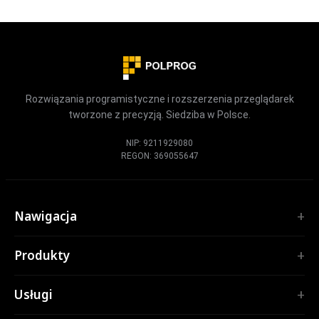
Rozwiązania programistyczne i rozszerzenia przeglądarek
tworzone z precyzją. Siedziba w Polsce.
NIP: 9211929080
REGON: 369055647
Nawigacja
Start
Produkty
Usługi
ROZSZERZENIA
Portfolio
Usługi
TubePilot
O nas
ClickClean