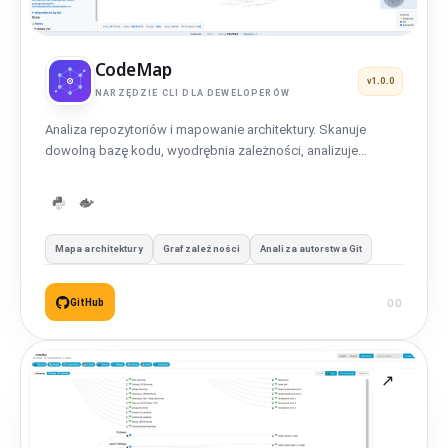
CodeMap
v1.0.0
NARZĘDZIE CLI DLA DEWELOPERÓW
Analiza repozytoriów i mapowanie architektury. Skanuje
dowolną bazę kodu, wyodrębnia zależności, analizuje
własność git i generuje interaktywne grafy D3.js.
Mapa architektury
Graf zależności
Analiza autorstwa Git
GitHub