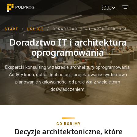
🇵🇱
START
USŁUGI
DORADZTWO IT I ARCHITEKTURA OPROGRAMOWANIA
Doradztwo IT i architektura
oprogramowania
Ekspercki konsulting w zakresie architektury oprogramowania.
Audyty kodu, dobór technologii, projektowanie systemów i
planowanie skalowalności od praktyka z wieloletnim
doświadczeniem.
CO ROBIMY
Decyzje architektoniczne, które