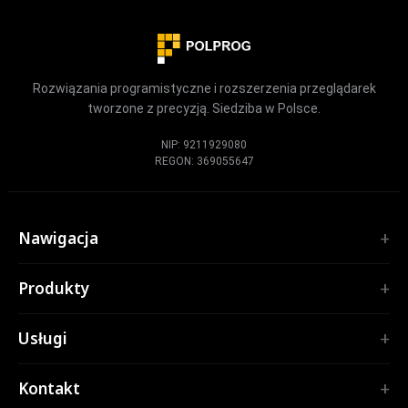
Rozwiązania programistyczne i rozszerzenia przeglądarek
tworzone z precyzją. Siedziba w Polsce.
NIP: 9211929080
REGON: 369055647
Nawigacja
Start
Produkty
Usługi
ROZSZERZENIA
Portfolio
Usługi
TubePilot
O nas
ClickClean
Oprogramowanie na zamówienie
Produkty
Kontakt
Wszystkie rozszerzenia →
Aplikacje internetowe
Narzędzia