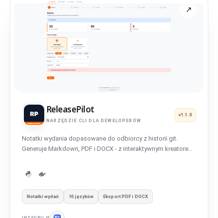
ReleasePilot
v1.1.0
NARZĘDZIE CLI DLA DEWELOPERÓW
Notatki wydania dopasowane do odbiorcy z historii git.
Generuje Markdown, PDF i DOCX - z interaktywnym kreatorem,
10 językami i profesjonalnym formatowaniem.
Notatki wydań
10 języków
Eksport PDF i DOCX
INTEGRUJE