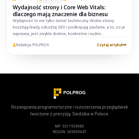
Wydajność strony i Core Web Vitals:
dlaczego mają znaczenie dla biznesu
Wydajność to nie tylko temat techniczny. Wolne strony
kosztują leady, szkodzą SEO i podkopują zaufanie, a to, co je
naprawia, jest zwykle drobne, konkretne i nudno
konsekwentne.
Redakcja POLPROG
Czytaj artykuł
Rozwiązania programistyczne i rozszerzenia przeglądarek
tworzone z precyzją. Siedziba w Polsce.
NIP: 9211929080
REGON: 369055647