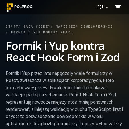
🇵🇱
START
BAZA WIEDZY
NARZĘDZIA DEWELOPERSKIE
FORMIK I YUP KONTRA REACT HOOK FORM I ZOD
Formik i Yup kontra
React Hook Form i Zod
Formik i Yup przez lata napędzały wiele formularzy w
React, zwłaszcza w aplikacjach korporacyjnych, które
potrzebowały przewidywalnego stanu formularza i
walidacji opartej na schemacie. React Hook Form i Zod
reprezentują nowocześniejszy stos: mniej ponownych
renderowań, silniejszą walidację w duchu TypeScript-first i
czystsze doświadczenie deweloperskie w wielu
aplikacjach z dużą liczbą formularzy. Lepszy wybór zależy