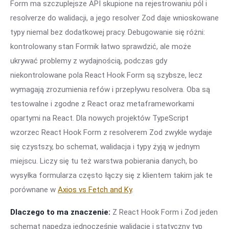
Form ma szczuplejsze API skupione na rejestrowaniu pól i
resolverze do walidacji, a jego resolver Zod daje wnioskowane
typy niemal bez dodatkowej pracy. Debugowanie się różni:
kontrolowany stan Formik łatwo sprawdzić, ale może
ukrywać problemy z wydajnością, podczas gdy
niekontrolowane pola React Hook Form są szybsze, lecz
wymagają zrozumienia refów i przepływu resolvera. Oba są
testowalne i zgodne z React oraz metaframeworkami
opartymi na React. Dla nowych projektów TypeScript
wzorzec React Hook Form z resolverem Zod zwykle wydaje
się czystszy, bo schemat, walidacja i typy żyją w jednym
miejscu. Liczy się tu też warstwa pobierania danych, bo
wysyłka formularza często łączy się z klientem takim jak te
porównane w
Axios vs Fetch and Ky
.
Dlaczego to ma znaczenie:
Z React Hook Form i Zod jeden
schemat napędza jednocześnie walidację i statyczny typ