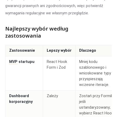
gwarancji prawnych ani zgodnościowych, więc potwierdź
wymagania regulacyjne we własnym przeglądzie.
Najlepszy wybór według
zastosowania
Zastosowanie
Lepszy wybór
Dlaczego
MVP
startupu
React Hook
Mniej kodu
Form i Zod
szablonowego i
wnioskowane typy
przyspieszają
wczesne iteracje.
Dashboard
Zależy
Zostań przy Formik,
korporacyjny
jeśli
ustandaryzowany;
wybierz React Hook