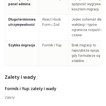
panel admina
spójność wygrywa z
kosztem migracji.
Długoterminowa
React Hook
Jeden schemat dla
utrzymywalność
Form i Zod
walidacji i typów
ogranicza rozjazd w
czasie.
Szybka migracja
Formik i Yup
Brak migracji to
najszybsza opcja,
gdy formularze są
stabilne.
Zalety i wady
Formik i Yup: zalety i wady
Zalety: