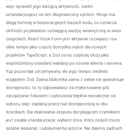
więc sprawdź jego bieżącą aktywność, zanim
ustandaryzujesz na nim długowieczny system. Wciąż ma
długą historię w korporacyjnych bazach kodu, co oznacza
obfitość przykładów i istniejącą wiedzę wewnętrzną w wielu
zespołach. React Hook Form jest aktywnie rozwijany i ma
silne tempo jako częsty domyślny wybór dla nowych
projektów TypeScript, a Zod coraz częściej służy jako
współdzielony standard walidacji po stronie klienta i serwera.
Yup pozostaje utrzymywany, ale jego tempo zwolniło
względem Zod. Żadna biblioteka sama z siebie nie gwarantuje
dostępności; to ty odpowiadasz za etykietowanie pól,
zarządzanie fokusem i ogłoszenia błędów niezależnie od
wyboru, więc zaplanuj pracę nad dostępnością w obu
ścieżkach. Dla skalowania zespołu decydującym czynnikiem
jest zwykle standaryzacja: wybierz stos, który zespół może
spójnie wspierać, i udokumentuj wzorce. Nie dajemy żadnych