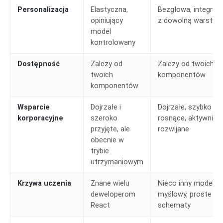
Personalizacja
Elastyczna,
Bezgłowa, integruje
opiniujący
z dowolną warstw
model
kontrolowany
Dostępność
Zależy od
Zależy od twoich
twoich
komponentów
komponentów
Wsparcie
Dojrzałe i
Dojrzałe, szybko
korporacyjne
szeroko
rosnące, aktywnie
przyjęte, ale
rozwijane
obecnie w
trybie
utrzymaniowym
Krzywa uczenia
Znane wielu
Nieco inny model
deweloperom
myślowy, proste
React
schematy