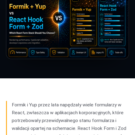
Formik i Yup przez lata napędzały wiele formularzy w
React, zwłaszcza w aplikacjach korporacyjnych, które
potrzebowały przewidywalnego stanu formularza i
walidacji opartej na schemacie. React Hook Form i Zod