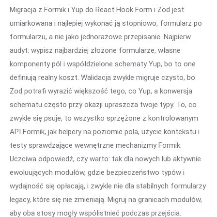
Migracja z Formik i Yup do React Hook Form i Zod jest
umiarkowana i najlepiej wykonać ją stopniowo, formularz po
formularzu, a nie jako jednorazowe przepisanie. Najpierw
audyt: wypisz najbardziej złożone formularze, własne
komponenty pól i współdzielone schematy Yup, bo to one
definiują realny koszt. Walidacja zwykle migruje czysto, bo
Zod potrafi wyrazić większość tego, co Yup, a konwersja
schematu często przy okazji upraszcza twoje typy. To, co
zwykle się psuje, to wszystko sprzężone z kontrolowanym
API Formik, jak helpery na poziomie pola, użycie kontekstu i
testy sprawdzające wewnętrzne mechanizmy Formik.
Uczciwa odpowiedź, czy warto: tak dla nowych lub aktywnie
ewoluujących modułów, gdzie bezpieczeństwo typów i
wydajność się opłacają, i zwykle nie dla stabilnych formularzy
legacy, które się nie zmieniają. Migruj na granicach modułów,
aby oba stosy mogły współistnieć podczas przejścia.