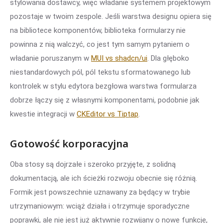
stylowania dostawcy, więc władanie systemem projektowym
pozostaje w twoim zespole. Jeśli warstwa designu opiera się
na bibliotece komponentów, biblioteka formularzy nie
powinna z nią walczyć, co jest tym samym pytaniem o
władanie poruszanym w
MUI vs shadcn/ui
. Dla głęboko
niestandardowych pól, pól tekstu sformatowanego lub
kontrolek w stylu edytora bezgłowa warstwa formularza
dobrze łączy się z własnymi komponentami, podobnie jak
kwestie integracji w
CKEditor vs Tiptap
.
Gotowość korporacyjna
Oba stosy są dojrzałe i szeroko przyjęte, z solidną
dokumentacją, ale ich ścieżki rozwoju obecnie się różnią.
Formik jest powszechnie uznawany za będący w trybie
utrzymaniowym: wciąż działa i otrzymuje sporadyczne
poprawki, ale nie jest już aktywnie rozwijany o nowe funkcje,