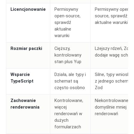
Licencjonowanie
Permisywny
Permisywny open-
open-source,
source, sprawdź
sprawdź
aktualne warunki
aktualne
warunki
Rozmiar paczki
Cięższy,
Lżejszy rdzeń, Zod
kontrolowany
dodaje wagę schem
stan plus Yup
Wsparcie
Działa, ale typy i
Silne, typy wniosk
TypeScript
schemat są
z jednego schemat
często osobno
Zod
Zachowanie
Kontrolowane,
Niekontrolowane,
renderowania
więcej
domyślnie mniej
renderowań w
renderowań
dużych
formularzach