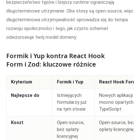
bezpieczeństwo typów i lżejszy runtime ograniczają
długoterminowe utrzymanie. Oba stosy są open-source, więc
długoterminowa utrzymywalność sprowadza się do tempa
rozwoju społeczności i tego, jak czysto schemat
odwzorowuje twój model domeny.
Formik i Yup kontra React Hook
Form i Zod: kluczowe różnice
Kryterium
Formik i Yup
React Hook Form i
Najlepsze do
Istniejących
Nowych aplikacji Re
formularzy już
mocno opartych na
na tym stosie
TypeScript
Koszt
Open-source,
Open-source, bez
bez opłaty
opłaty licencyjnej
licencyjnej