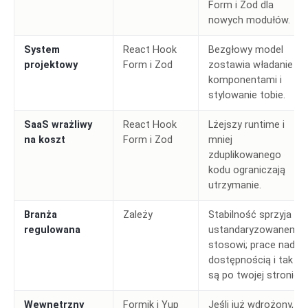
Form i Zod dla
nowych modułów.
System
React Hook
Bezgłowy model
projektowy
Form i Zod
zostawia władanie
komponentami i
stylowanie tobie.
SaaS wrażliwy
React Hook
Lżejszy runtime i
na koszt
Form i Zod
mniej
zduplikowanego
kodu ograniczają
utrzymanie.
Branża
Zależy
Stabilność sprzyja
regulowana
ustandaryzowanemu
stosowi; prace nad
dostępnością i tak
są po twojej stronie.
Wewnętrzny
Formik i Yup
Jeśli już wdrożony,