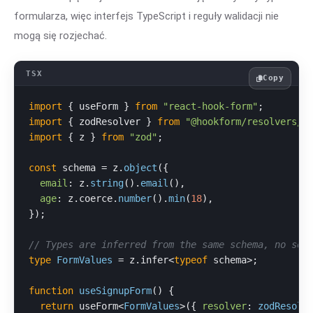
formularza, więc interfejs TypeScript i reguły walidacji nie
mogą się rozjechać.
Copy
import
 { useForm } 
from
"react-hook-form"
import
 { zodResolver } 
from
"@hookform/resolvers/z
import
 { z } 
from
"zod"
;

const
 schema = z.
object
({

email
: z.
string
().
email
(),

age
: z.
coerce
.
number
().
min
(
18
),

});

// Types are inferred from the same schema, no sep
type
FormValues
 = z.
infer
<
typeof
 schema>;

function
useSignupForm
(
) {

return
 useForm<
FormValues
>({ 
resolver
: 
zodResolv