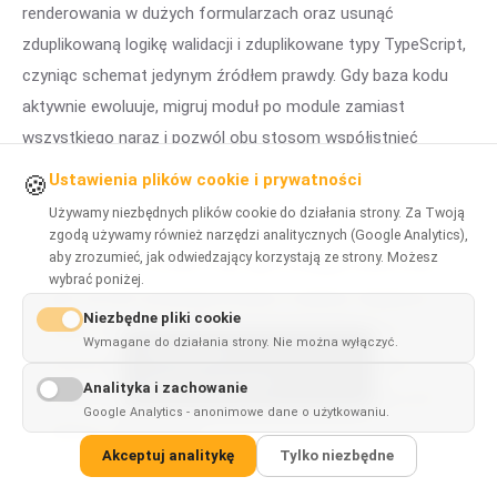
renderowania w dużych formularzach oraz usunąć
zduplikowaną logikę walidacji i zduplikowane typy TypeScript,
czyniąc schemat jedynym źródłem prawdy. Gdy baza kodu
aktywnie ewoluuje, migruj moduł po module zamiast
wszystkiego naraz i pozwól obu stosom współistnieć
podczas przejścia.
Ustawienia plików cookie i prywatności
🍪
Używamy niezbędnych plików cookie do działania strony. Za Twoją
zgodą używamy również narzędzi analitycznych (Google Analytics),
aby zrozumieć, jak odwiedzający korzystają ze strony. Możesz
Zostań przy Formik i Yup, gdy istniejąca baza kodu
wybrać poniżej.
jest na nich ustandaryzowana i stabilna. Sięgnij po
Niezbędne pliki cookie
React Hook Form i Zod w nowych aplikacjach
Wymagane do działania strony. Nie można wyłączyć.
This page is
mocno opartych na TypeScript, aby ograniczyć
✓
×
available in
English
Analityka i zachowanie
renderowania i ujednolicić walidację oraz typy pod
Google Analytics - anonimowe dane o użytkowaniu.
jednym schematem.
Akceptuj analitykę
Tylko niezbędne