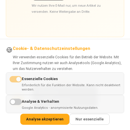
Wir nutzen Ihre E-Mail nur, um neue Artikel zu
versenden. Keine Weitergabe an Dritte.
Cookie- & Datenschutzeinstellungen
🍪
Zurück zu Wissen
Wir verwenden essenzielle Cookies für den Betrieb der Website. Mit
Ihrer Zustimmung nutzen wir auch Analysetools (Google Analytics),
um das Nutzerverhalten zu verstehen.
Essenzielle Cookies
AUF DIESER SEITE
Erforderlich für die Funktion der Website. Kann nicht deaktiviert
werden.
This page is
✓
×
available in
English
Schnelles Fazit
1
Analyse & Verhalten
Google Analytics - anonymisierte Nutzungsdaten.
ChatGPT vs Claude: zentrale Unterschiede
2
Analyse akzeptieren
Nur essenzielle