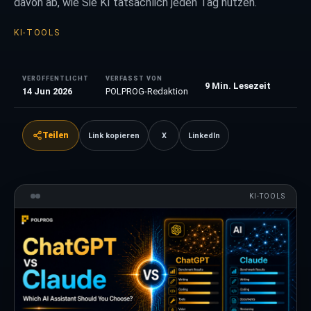
davon ab, wie Sie KI tatsächlich jeden Tag nutzen.
KI-TOOLS
VERÖFFENTLICHT
VERFASST VON
9
Min. Lesezeit
14 Jun 2026
POLPROG-Redaktion
Teilen
Link kopieren
X
LinkedIn
KI-TOOLS