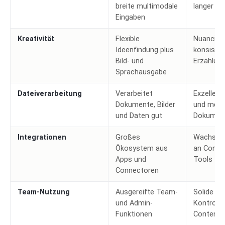
breite multimodale
langer Qu
Eingaben
Kreativität
Flexible
Nuancier
Ideenfindung plus
konsisten
Bild- und
Erzählun
Sprachausgabe
Dateiverarbeitung
Verarbeitet
Exzellent
Dokumente, Bilder
und mehr
und Daten gut
Dokumen
Integrationen
Großes
Wachsen
Ökosystem aus
an Conne
Apps und
Tools
Connectoren
Team-Nutzung
Ausgereifte Team-
Solide T
und Admin-
Kontrollen
Funktionen
Content