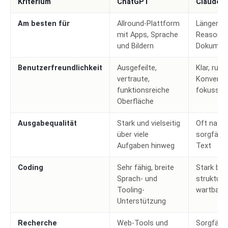
Kriterium
ChatGPT
Claude
Am besten für
Allround-Plattform
Längere T
mit Apps, Sprache
Reasonin
und Bildern
Dokumen
Benutzerfreundlichkeit
Ausgefeilte,
Klar, ruhi
vertraute,
Konversa
funktionsreiche
fokussier
Oberfläche
Ausgabequalität
Stark und vielseitig
Oft natür
über viele
sorgfälti
Aufgaben hinweg
Text
Coding
Sehr fähig, breite
Stark bei
Sprach- und
strukturi
Tooling-
wartbare
Unterstützung
Recherche
Web-Tools und
Sorgfälti