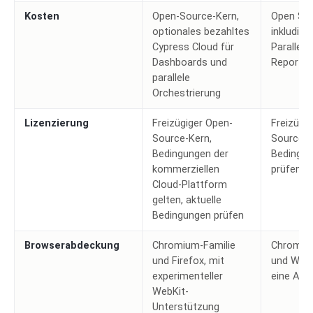
Kosten
Open-Source-Kern,
Open Sou
optionales bezahltes
inkludiert
Cypress Cloud für
Paralleli
Dashboards und
Reportin
parallele
Orchestrierung
Lizenzierung
Freizügiger Open-
Freizügi
Source-Kern,
Source, a
Bedingungen der
Bedingu
kommerziellen
prüfen
Cloud-Plattform
gelten, aktuelle
Bedingungen prüfen
Browserabdeckung
Chromium-Familie
Chromium
und Firefox, mit
und WebK
experimenteller
eine API
WebKit-
Unterstützung