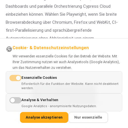
Dashboards und parallele Orchestrierung Cypress Cloud
einbeziehen können. Wählen Sie Playwright, wenn Sie breite
Browserabdeckung über Chromium, Firefox und WebKit, CI-
first-Parallelisierung und sprachübergreifende
Automatisierung ohne Abhängigkeit von einem
kommerziellen Dashboard brauchen. Für die meisten
Cookie- & Datenschutzeinstellungen
🍪
kostensensiblen und großmaßstäblichen Teams reduziert
Wir verwenden essenzielle Cookies für den Betrieb der Website. Mit
Playwright 2026 das Plattform-Lock-in, während Cypress der
Ihrer Zustimmung nutzen wir auch Analysetools (Google Analytics),
um das Nutzerverhalten zu verstehen.
freundlichste Einstiegspunkt für Frontend-Entwickler bleibt,
Essenzielle Cookies
die im Browser debuggen.
Erforderlich für die Funktion der Website. Kann nicht deaktiviert
werden.
This page is
✓
×
available in
English
Analyse & Verhalten
Wählen Sie Cypress für ein interaktives, plugin-
Google Analytics - anonymisierte Nutzungsdaten.
reiches Entwicklererlebnis und schnelles
Analyse akzeptieren
Nur essenzielle
Onboarding, und wählen Sie Playwright für breite