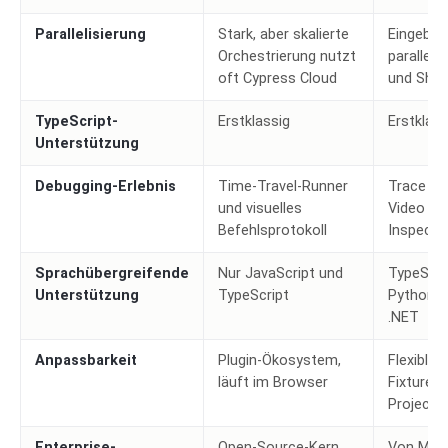
Parallelisierung
Stark, aber skalierte
Eingebau
Orchestrierung nutzt
parallele
oft Cypress Cloud
und Shar
TypeScript-
Erstklassig
Erstklass
Unterstützung
Debugging-Erlebnis
Time-Travel-Runner
Trace Vi
und visuelles
Video un
Befehlsprotokoll
Inspecto
Sprachübergreifende
Nur JavaScript und
TypeScri
Unterstützung
TypeScript
Python, 
.NET
Anpassbarkeit
Plugin-Ökosystem,
Flexibler
läuft im Browser
Fixtures
Projects
Enterprise-
Open-Source-Kern
Von Micr