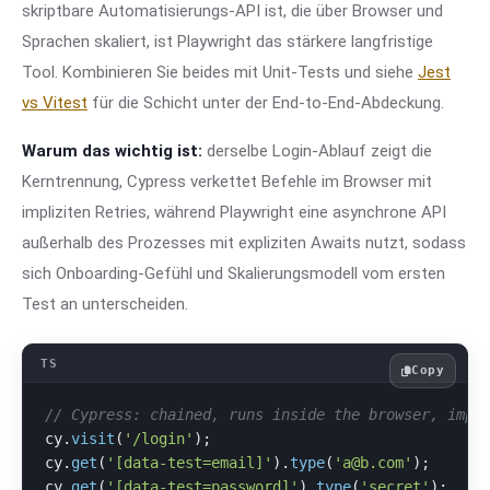
skriptbare Automatisierungs-API ist, die über Browser und
Sprachen skaliert, ist Playwright das stärkere langfristige
Tool. Kombinieren Sie beides mit Unit-Tests und siehe
Jest
vs Vitest
für die Schicht unter der End-to-End-Abdeckung.
Warum das wichtig ist:
derselbe Login-Ablauf zeigt die
Kerntrennung, Cypress verkettet Befehle im Browser mit
impliziten Retries, während Playwright eine asynchrone API
außerhalb des Prozesses mit expliziten Awaits nutzt, sodass
sich Onboarding-Gefühl und Skalierungsmodell vom ersten
Test an unterscheiden.
Copy
// Cypress: chained, runs inside the browser, impl
cy.
visit
(
'/login'
);

cy.
get
(
'[data-test=email]'
).
type
(
'a@b.com'
);

cy.
get
(
'[data-test=password]'
).
type
(
'secret'
);
