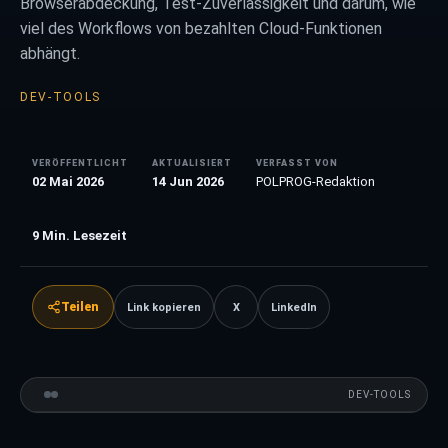
Browserabdeckung, Test-Zuverlässigkeit und darum, wie
viel des Workflows von bezahlten Cloud-Funktionen
abhängt.
DEV-TOOLS
VERÖFFENTLICHT
AKTUALISIERT
VERFASST VON
02 Mai 2026
14 Jun 2026
POLPROG-Redaktion
9
Min. Lesezeit
Teilen
Link kopieren
X
LinkedIn
DEV-TOOLS
VS
DEV-TOOLS
VERGLEICH