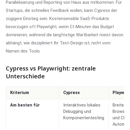
Parallelisierung und Reporting von Haus aus mitkommen. Für
Startups, die schnelles Feedback wollen, kann Cypress der
zügigere Einstieg sein. Kostensensible
SaaS
-Produkte
bevorzugen oft Playwright, wenn CI-Minuten das Budget
dominieren, während die langfristige Wartbarkeit meist davon
abhängt, wie diszipliniert Ihr Test-Design ist, nicht vom
Namen des Tools.
Cypress vs Playwright: zentrale
Unterschiede
Kriterium
Cypress
Playwrig
Am besten für
Interaktives lokales
Breite
Debugging und
Browser
Komponententesting
und CI-fi
Automati