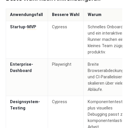
Anwendungsfall
Bessere Wahl
Warum
Startup-
MVP
Cypress
Schnelles Onboardin
und ein interaktiver
Runner machen ein
kleines Team zügig
produktiv.
Enterprise-
Playwright
Breite
Dashboard
Browserabdeckung
und CI-Parallelisierun
skalieren über viele
Abläufe.
Designsystem-
Cypress
Komponententesting
Testing
plus visuelles
Debugging passt zu
komponentenlastiger
Arbeit.