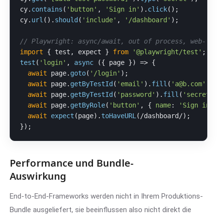
cy.
contains
(
'button'
, 
'Sign in'
).
click
();

cy.
url
().
should
(
'include'
, 
'/dashboard'
);

// Playwright: async/await, out of process, web-fi
import
 { test, expect } 
from
'@playwright/test'
test
(
'login'
, 
async
 ({ page }) => {

await
 page.
goto
(
'/login'
);

await
 page.
getByTestId
(
'email'
).
fill
(
'a@b.com'
);

await
 page.
getByTestId
(
'password'
).
fill
(
'secret'
)
await
 page.
getByRole
(
'button'
, { 
name
: 
'Sign in'
await
expect
(page).
toHaveURL
(
/dashboard/
);

});
Performance und Bundle-
Auswirkung
End-to-End-Frameworks werden nicht in Ihrem Produktions-
Bundle ausgeliefert, sie beeinflussen also nicht direkt die