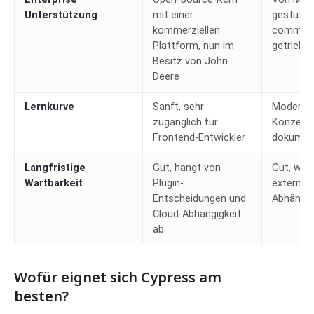
Unterstützung
mit einer
gestützt
kommerziellen
communi
Plattform, nun im
getriebe
Besitz von John
Deere
Lernkurve
Sanft, sehr
Moderat,
zugänglich für
Konzepte
Frontend-Entwickler
dokument
Langfristige
Gut, hängt von
Gut, wen
Wartbarkeit
Plugin-
externe 
Entscheidungen und
Abhängig
Cloud-Abhängigkeit
ab
Wofür eignet sich Cypress am
besten?