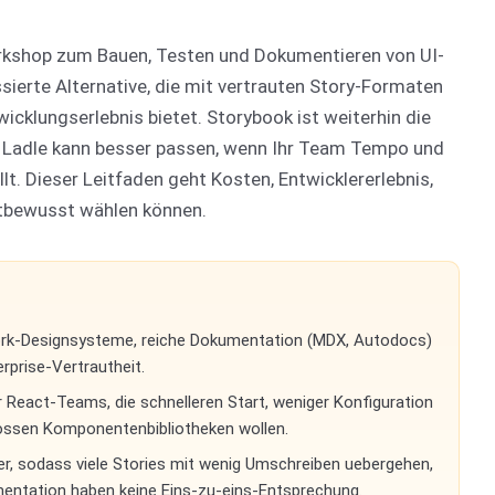
rkshop zum Bauen, Testen und Dokumentieren von UI-
sierte Alternative, die mit vertrauten Story-Formaten
wicklungserlebnis bietet. Storybook ist weiterhin die
 Ladle kann besser passen, wenn Ihr Team Tempo und
t. Dieser Leitfaden geht Kosten, Entwicklererlebnis,
stbewusst wählen können.
work-Designsysteme, reiche Dokumentation (MDX, Autodocs)
prise-Vertrautheit.
r React-Teams, die schnelleren Start, weniger Konfiguration
rossen Komponentenbibliotheken wollen.
, sodass viele Stories mit wenig Umschreiben uebergehen,
ntation haben keine Eins-zu-eins-Entsprechung.