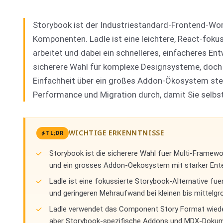
Storybook ist der Industriestandard-Frontend-Wo
Komponenten. Ladle ist eine leichtere, React-fokus
arbeitet und dabei ein schnelleres, einfacheres Ent
sicherere Wahl für komplexe Designsysteme, doch
Einfachheit über ein großes Addon-Ökosystem stell
Performance und Migration durch, damit Sie selb
WICHTIGE ERKENNTNISSE
TL;DR
Storybook ist die sicherere Wahl fuer Multi-Frame
und ein grosses Addon-Oekosystem mit starker Enter
Ladle ist eine fokussierte Storybook-Alternative fue
und geringeren Mehraufwand bei kleinen bis mittelg
Ladle verwendet das Component Story Format wieder
aber Storybook-spezifische Addons und MDX-Dokume