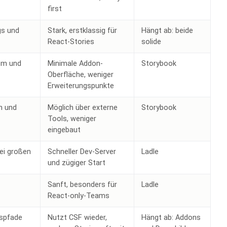
first
gs und
Stark, erstklassig für
Hängt ab: beide
React-Stories
solide
em und
Minimale Addon-
Storybook
Oberfläche, weniger
Erweiterungspunkte
n und
Möglich über externe
Storybook
Tools, weniger
eingebaut
ei großen
Schneller Dev-Server
Ladle
und zügiger Start
Sanft, besonders für
Ladle
React-only-Teams
nspfade
Nutzt CSF wieder,
Hängt ab: Addons