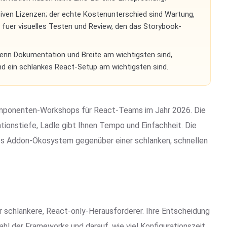
iven Lizenzen; der echte Kostenunterschied sind Wartung,
t fuer visuelles Testen und Review, den das Storybook-
nn Dokumentation und Breite am wichtigsten sind,
nd ein schlankes React-Setup am wichtigsten sind.
omponenten-Workshops für React-Teams im Jahr 2026. Die
ionstiefe, Ladle gibt Ihnen Tempo und Einfachheit. Die
oßes Addon-Ökosystem gegenüber einer schlanken, schnellen
der schlankere, React-only-Herausforderer. Ihre Entscheidung
hl der Frameworks und darauf, wie viel Konfigurationszeit