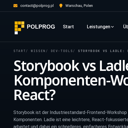
contact@polprog.pl
Warschau, Polen
Start
Leistungen
Üb
START
WISSEN
DEV-TOOLS
STORYBOOK VS LADLE: 
Storybook vs Ladl
Komponenten-Wo
React?
Storybook ist der Industriestandard-Frontend-Workshop
Komponenten. Ladle ist eine leichtere, React-fokussierte
arbeitet und dabei ein schnelleres, einfacheres Entwicklu