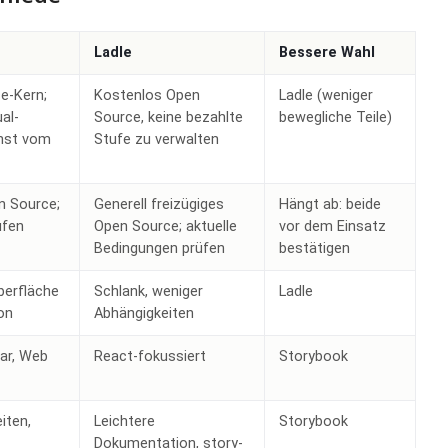
Ladle
Bessere Wahl
e-Kern;
Kostenlos Open
Ladle (weniger
al-
Source, keine bezahlte
bewegliche Teile)
enst vom
Stufe zu verwalten
n Source;
Generell freizügiges
Hängt ab: beide
üfen
Open Source; aktuelle
vor dem Einsatz
Bedingungen prüfen
bestätigen
berfläche
Schlank, weniger
Ladle
on
Abhängigkeiten
lar, Web
React-fokussiert
Storybook
iten,
Leichtere
Storybook
Dokumentation, story-