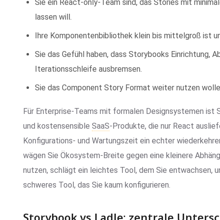
Sie ein React-only-Team sind, das Stories mit minima
lassen will.
Ihre Komponentenbibliothek klein bis mittelgroß ist 
Sie das Gefühl haben, dass Storybooks Einrichtung, A
Iterationsschleife ausbremsen.
Sie das Component Story Format weiter nutzen wollen
Für Enterprise-Teams mit formalen Designsystemen ist St
und kostensensible
SaaS
-Produkte, die nur React auslie
Konfigurations- und Wartungszeit ein echter wiederkehren
wägen Sie Ökosystem-Breite gegen eine kleinere Abhängig
nutzen, schlägt ein leichtes Tool, dem Sie entwachsen, und
schweres Tool, das Sie kaum konfigurieren.
Storybook vs Ladle: zentrale Unters