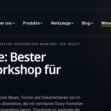
er uns
Produkte
Werkzeuge
Blog
Wiss
BESTER KOMPONENTEN-WORKSHOP FÜR REACT?
e: Bester
rkshop für
 zum Bauen, Testen und Dokumentieren von UI-
 Alternative, die mit vertrauten Story-Formaten
ngserlebnis bietet. Storybook ist weiterhin die