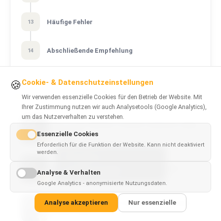
Häufige Fehler
13
Abschließende Empfehlung
14
Cookie- & Datenschutzeinstellungen
🍪
Wir verwenden essenzielle Cookies für den Betrieb der Website. Mit
VERWANDTE ARTIKEL
Ihrer Zustimmung nutzen wir auch Analysetools (Google Analytics),
um das Nutzerverhalten zu verstehen.
React vs Vue: Welches Frontend-Framework sollten
Essenzielle Cookies
Sie wählen?
Erforderlich für die Funktion der Website. Kann nicht deaktiviert
werden.
This page is
✓
×
React vs Svelte: Was sollten Sie 2026 nutzen?
available in
English
Analyse & Verhalten
Google Analytics - anonymisierte Nutzungsdaten.
Analyse akzeptieren
Nur essenzielle
Vue vs Angular: Welches Framework passt besser
zu Ihrem Team?