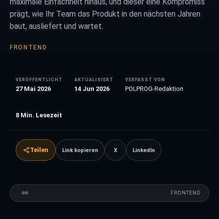
maximale Einfachheit hinaus, und dieser eine Kompromiss
prägt, wie Ihr Team das Produkt in den nächsten Jahren
baut, ausliefert und wartet.
FRONTEND
VERÖFFENTLICHT
AKTUALISIERT
VERFASST VON
27 Mai 2026
14 Jun 2026
POLPROG-Redaktion
8
Min. Lesezeit
Teilen
Link kopieren
X
LinkedIn
FRONTEND
VS
FRONTEND
VERGLEICH