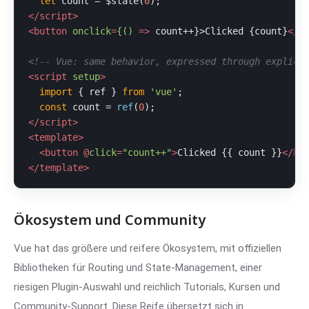
let
 count = $state(
0
</
script
>
<
button
onclick
=
{()
 =>
 count++}>Clicked {count}
</
b
<!-- Vue: same behavior, expressed through explici
<
script
setup
>
import
 { ref } 
from
'vue'
;

const
 count = 
ref
(
0
</
script
>
<
template
>
<
button
 @
click
=
"count++"
>
Clicked {{ count }}
</
bu
</
template
>
Ökosystem und Community
Vue hat das größere und reifere Ökosystem, mit offiziellen
Bibliotheken für Routing und State-Management, einer
riesigen Plugin-Auswahl und reichlich Tutorials, Kursen und
Community-Support. Diese Reife übersetzt sich in