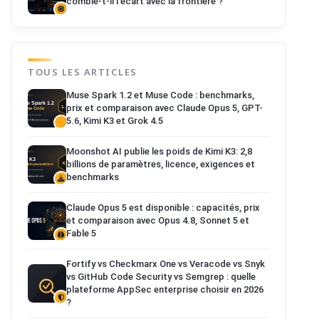
comble-t-il l'écart avec la frontière ?
TOUS LES ARTICLES
Muse Spark 1.2 et Muse Code : benchmarks,
prix et comparaison avec Claude Opus 5, GPT-
5.6, Kimi K3 et Grok 4.5
Moonshot AI publie les poids de Kimi K3: 2,8
billions de paramètres, licence, exigences et
benchmarks
Claude Opus 5 est disponible : capacités, prix
et comparaison avec Opus 4.8, Sonnet 5 et
Fable 5
Fortify vs Checkmarx One vs Veracode vs Snyk
vs GitHub Code Security vs Semgrep : quelle
plateforme AppSec enterprise choisir en 2026
?