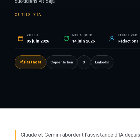
quotidiens vit déjà.
OUTILS D'IA
PUBLIÉ
MIS À JOUR
RÉDIGÉ PAR
05 juin 2026
14 juin 2026
Rédaction 
Partager
Copier le lien
X
LinkedIn
Claude et Gemini abordent l'assistance d'IA depuis