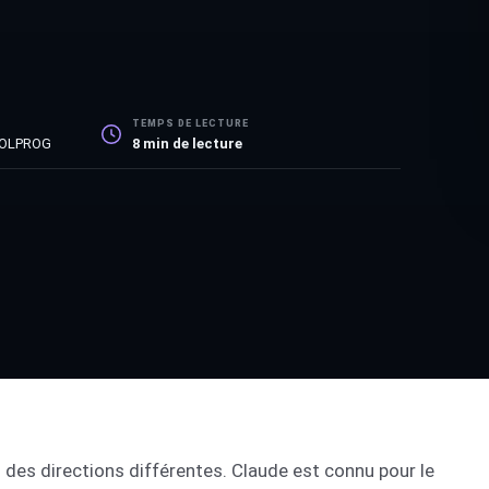
TEMPS DE LECTURE
POLPROG
8
min de lecture
 des directions différentes. Claude est connu pour le