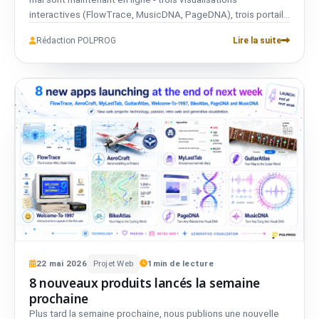
interactives (FlowTrace, MusicDNA, PageDNA), trois portails
communautaires (AeroCraft, BikeAtlas, GuitarAtlas) et trois
Rédaction POLPROG
Lire la suite
expériences navigateur (Axiom, MyLastTab,
WelcomeTo1997). Toutes privacy-first, toutes gratuites,
toutes développées en interne.
22
mai
2026
Projet Web
1
min de lecture
8 nouveaux produits lancés la semaine
prochaine
Plus tard la semaine prochaine, nous publions une nouvelle