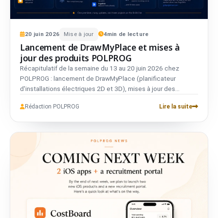
20
juin
2026
Mise à jour
4
min de lecture
Lancement de DrawMyPlace et mises à
jour des produits POLPROG
Récapitulatif de la semaine du 13 au 20 juin 2026 chez
POLPROG : lancement de DrawMyPlace (planificateur
d'installations électriques 2D et 3D), mises à jour des
applications en service et avancées sur les projets en
Rédaction POLPROG
Lire la suite
préparation pour leur lancement.