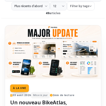
Tout
Outil développeur
Extension navigateur
Projet Web
Filter by tags
49
articles
À LA UNE
03
août
2026
Mise à jour
2
min de lecture
Un nouveau BikeAtlas,