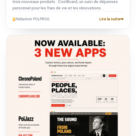
trois nouveaux produits : CostBoard, un suivi de dépenses
personnel pour les frais de vie et les rénovations
d'appartement ; une nouvelle application sociale iOS (details
Rédaction POLPROG
Lire la suite
tenus secrets) ; et un portail de recrutement qui met les
gens en relation avec de nouvelles opportunités.