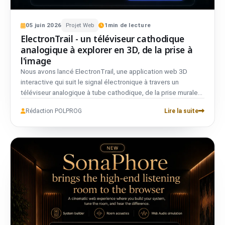
05
juin
2026
Projet Web
1
min de lecture
ElectronTrail - un téléviseur cathodique
analogique à explorer en 3D, de la prise à
l'image
Nous avons lancé ElectronTrail, une application web 3D
interactive qui suit le signal électronique à travers un
téléviseur analogique à tube cathodique, de la prise murale
jusqu'à l'image sur l'écran. Elle couvre PAL, NTSC et SECAM,
Rédaction POLPROG
Lire la suite
est bilingue, ne nécessite aucun compte et n'utilise aucun
traceur.