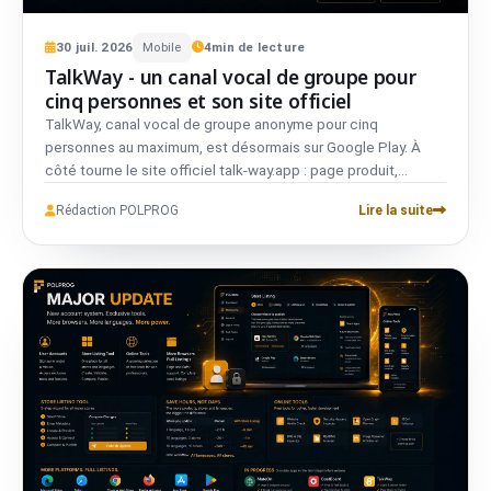
30
juil.
2026
Mobile
4
min de lecture
TalkWay - un canal vocal de groupe pour
cinq personnes et son site officiel
TalkWay, canal vocal de groupe anonyme pour cinq
personnes au maximum, est désormais sur Google Play. À
côté tourne le site officiel talk-way.app : page produit,
documents légaux et panneau opérateur. Au lancement,
Rédaction POLPROG
Lire la suite
l'application fonctionne en Pologne, avec une limite de 75
salons en parallèle.