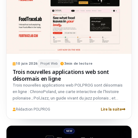
10
juin
2026
Projet Web
3
min de lecture
Trois nouvelles applications web sont
désormais en ligne
Trois nouvelles applications web POLPROG sont désormais
en ligne : ChronoPoland, une carte interactive de l'histoire
polonaise ; PolJazz, un guide vivant du jazz polonais ; et
FoodTraceLab, un voyage cinématographique de l'aliment à
Rédaction POLPROG
Lire la suite
travers le corps. Toutes bilingues, toutes respectueuses de
la vie privée, toutes développées en interne.