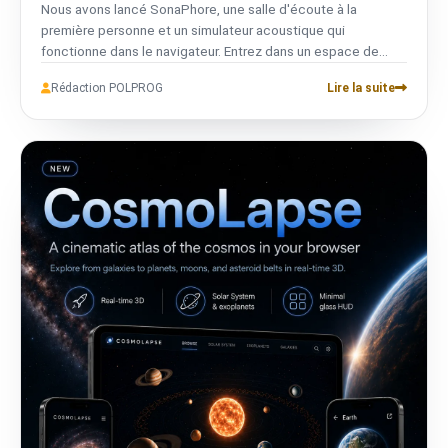
Nous avons lancé SonaPhore, une salle d'écoute à la
première personne et un simulateur acoustique qui
fonctionne dans le navigateur. Entrez dans un espace de
référence, comparez des systèmes haut de gamme,
Rédaction POLPROG
Lire la suite
déplacez les enceintes et façonnez la salle. Sans compte,
entièrement bilingue et privé.