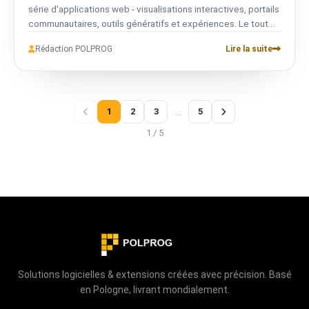
série d'applications web - visualisations interactives, portails
communautaires, outils génératifs et expériences. Le tout
axé sur la confidentialité, le tout développé en interne.
Rédaction POLPROG
Lire la suite
1
2
3
…
5
1 / 5
Solutions logicielles & extensions créées avec précision. Basé
en Pologne, livrant mondialement.