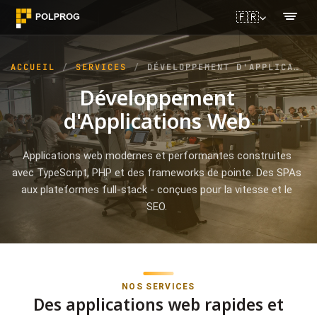
🇫🇷
ACCUEIL
SERVICES
DÉVELOPPEMENT D'APPLICATIONS WEB
Développement
d'Applications Web
Applications web modernes et performantes construites
avec TypeScript, PHP et des frameworks de pointe. Des SPAs
aux plateformes full-stack - conçues pour la vitesse et le
SEO.
NOS SERVICES
Des applications web rapides et