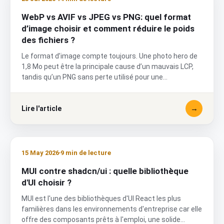
WebP vs AVIF vs JPEG vs PNG: quel format
d’image choisir et comment réduire le poids
des fichiers ?
Le format d’image compte toujours. Une photo hero de
1,8 Mo peut être la principale cause d’un mauvais LCP,
tandis qu’un PNG sans perte utilisé pour une
photographie peut peser plusieurs fois plus qu’un fichier
WebP ou AVIF correctement encodé. À l’inverse,
→
convertir systématiquement tous les visuels vers le
Lire l'article
format le plus récent peut réduire la netteté du texte,
augmenter le coût du build ou créer des incompatibilités
avec certains clients et systèmes externes.
15 May 2026
9 min de lecture
MUI contre shadcn/ui : quelle bibliothèque
d'UI choisir ?
MUI est l'une des bibliothèques d'UI React les plus
familières dans les environnements d'entreprise car elle
offre des composants prêts à l'emploi, une solide