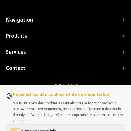
Navigation
Accueil
Produits
Services
EXTENSIONS
Portfolio
Services
TubePilot
À propos
ClickClean
Logiciel sur mesure
Produits
Contact
Toutes les extensions →
Applications web
Outils
OUTILS
contact@polprog.pl
Mobile Apps
Contact
CodeMap
SUIVEZ-NOUS
Varsovie, Pologne
Extensions de navigateur
APPRENTISSAGE
ReleaseBoard
Paramètres des cookies et de confidentialité
🍪
Outils IA
Conseil informatique
Tous les outils →
Nous utilisons des cookies essentiels pour le fonctionnement du
Frontend
Portfolio historique
site. Avec votre consentement, nous utilisons également des outils
SITES WEB
Outils de développement
d'analyse (Google Analytics) pour comprendre le comportement des
DISPONIBLE SUR
CosmoLapse
visiteurs.
Tous les articles →
GuitarAtlas
Cookies essentiels