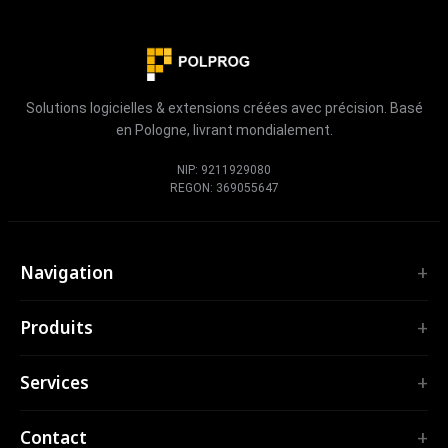
Solutions logicielles & extensions créées avec précision. Basé
en Pologne, livrant mondialement.
NIP: 9211929080
REGON: 369055647
Navigation
Accueil
Produits
Services
EXTENSIONS
Portfolio
Services
TubePilot
À propos
ClickClean
Logiciel sur mesure
Produits
Contact
Toutes les extensions →
Applications web