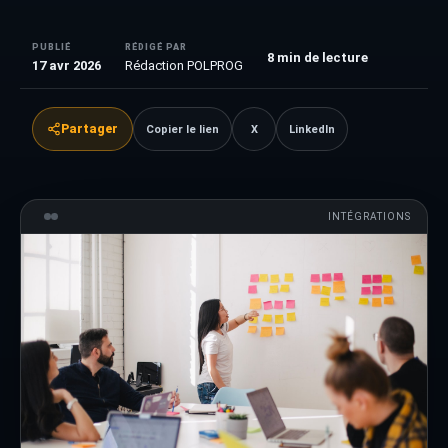
PUBLIÉ
RÉDIGÉ PAR
8
min de lecture
17 avr 2026
Rédaction POLPROG
Partager
Copier le lien
X
LinkedIn
INTÉGRATIONS