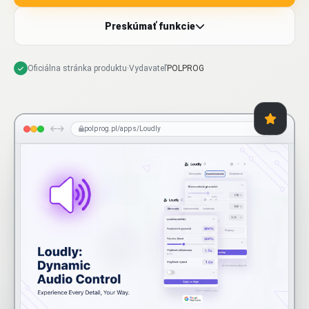
Preskúmať funkcie
Oficiálna stránka produktu
·
Vydavateľ
POLPROG
polprog.pl/apps/Loudly