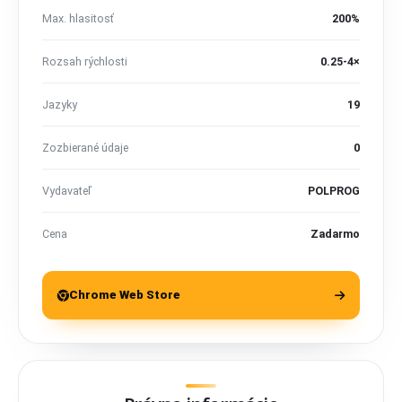
Max. hlasitosť
200%
Rozsah rýchlosti
0.25-4×
Jazyky
19
Zozbierané údaje
0
Vydavateľ
POLPROG
Cena
Zadarmo
Chrome Web Store