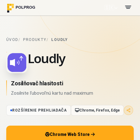
🇸🇰
ÚVOD
PRODUKTY
LOUDLY
Loudly
Zosilňovač hlasitosti
Zosilnite ľubovoľnú kartu nad maximum
ROZŠÍRENIE PREHLIADAČA
Chrome, Firefox, Edge
Chrome Web Store