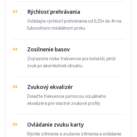
Rýchlosť prehrávania
03
Ovládajte rýchlosť prehrávania od 0,25× do 4× na
ľubovoľnom mediálnom prvku.
Zosilnenie basov
04
Zvýraznite nízke frekvencie pre bohatší, plnší
zvuk pri akomkoľvek obsahu.
Zvukový ekvalizér
05
Dolaďte frekvencie pomocou vizuálneho
ekvalizéra pre vlastné zvukové profily.
Ovládanie zvuku karty
06
Rýchle stlmenie a zrušenie stlmenia a ovládanie