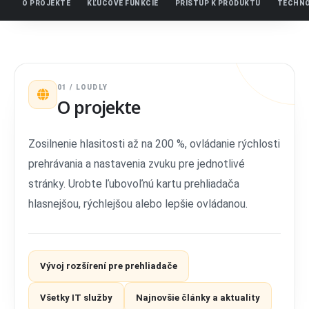
O PROJEKTE
KĽÚČOVÉ FUNKCIE
PRÍSTUP K PRODUKTU
TECHNO
01 / LOUDLY
O projekte
Zosilnenie hlasitosti až na 200 %, ovládanie rýchlosti
prehrávania a nastavenia zvuku pre jednotlivé
stránky. Urobte ľubovoľnú kartu prehliadača
hlasnejšou, rýchlejšou alebo lepšie ovládanou.
Vývoj rozšírení pre prehliadače
Všetky IT služby
Najnovšie články a aktuality