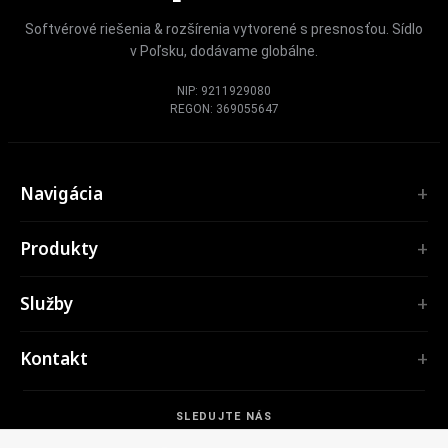
Softvérové riešenia & rozšírenia vytvorené s presnosťou. Sídlo
v Poľsku, dodávame globálne.
NIP: 9211929080
REGON: 369055647
Navigácia
Úvod
Produkty
Služby
ROZŠÍRENIA
Portfólio
Služby
TubePilot
O nás
ClickClean
Softvér na mieru
Produkty
Kontakt
Všetky rozšírenia →
Webové aplikácie
Nástroje
NÁSTROJE
contact@polprog.pl
Mobile Apps
Kontakt
CodeMap
SLEDUJTE NÁS
Varšava, Poľsko
Rozšírenia prehliadačov
VZDELÁVANIE
ReleaseBoard