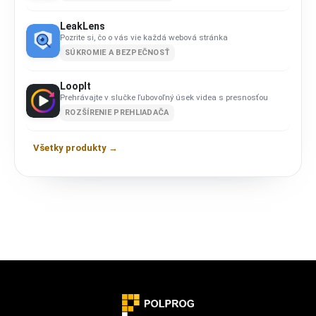
LeakLens
Pozrite si, čo o vás vie každá webová stránka
SÚKROMIE A BEZPEČNOSŤ
LoopIt
Prehrávajte v slučke ľubovoľný úsek videa s presnosťou
ROZŠÍRENIE PREHLIADAČA
Všetky produkty →