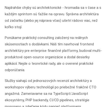
Najdrahšie chyby sú architektonické - hromadia sa v čase a s
každým sprintom sú ťažšie na opravu. Správna architektúra
od začiatku (alebo jej náprava včas) ušetrí rádovo viac, než
koľko stojí.
Ponúkame praktický consulting založený na reálnych
skúsenostiach s dodávkami. Náš tím navrhoval frontend
architektúry pre enterprise finančné platformy, budoval multi-
produktové open-source organizácie a dodal desiatky
aplikácií. Nejde o teoretické rady, ale o overené praktické
odporúčania.
Služby siahajú od jednorazových recenzií architektúry a
workshopov výberu technológií po priebežné frakčné CTO
angažmá. Zameriavame sa na TypeScript/JavaScript
ekosystémy, PHP backendy, CI/CD pipelines, stratégie
monorepo a zdieľanie kódu naprieč platformami.