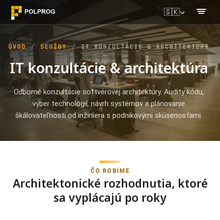
🇸🇰
ÚVOD
SLUŽBY
IT KONZULTÁCIE & ARCHITEKTÚRA
IT konzultácie & architektúra
Odborné konzultácie softvérovej architektúry. Audity kódu,
výber technológií, návrh systémov a plánovanie
škálovateľnosti od inžiniera s podnikovými skúsenosťami.
ČO ROBÍME
Architektonické rozhodnutia, ktoré
sa vyplácajú po roky