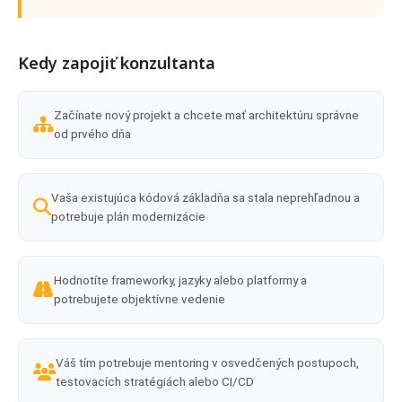
Kedy zapojiť konzultanta
Začínate nový projekt a chcete mať architektúru správne
od prvého dňa
Vaša existujúca kódová základňa sa stala neprehľadnou a
potrebuje plán modernizácie
Hodnotíte frameworky, jazyky alebo platformy a
potrebujete objektívne vedenie
Váš tím potrebuje mentoring v osvedčených postupoch,
testovacích stratégiách alebo CI/CD