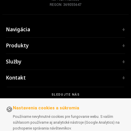
REGON: 369055647
Navigácia
Úvod
Produkty
Služby
ROZŠÍRENIA
Portfólio
Služby
TubePilot
O nás
ClickClean
Softvér na mieru
Produkty
Kontakt
Všetky rozšírenia →
Webové aplikácie
Nástroje
NÁSTROJE
contact@polprog.pl
Mobile Apps
Kontakt
CodeMap
SLEDUJTE NÁS
Varšava, Poľsko
Rozšírenia prehliadačov
VZDELÁVANIE
ReleaseBoard
Nástroje AI
IT poradenstvo
Nastavenia cookies a súkromia
🍪
Všetky nástroje →
Frontend
Staršie portfólio
Používame nevyhnutné cookies pre fungovanie webu. S vaším
WEBOVÉ STRÁNKY
súhlasom používame aj analytické nástroje (Google Analytics) na
Vývojárske nástroje
DOSTUPNÉ V PREHLIADAČOCH
CosmoLapse
pochopenie správania návštevníkov.