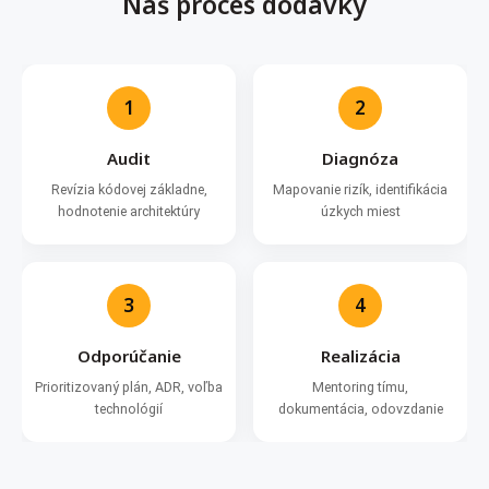
Náš proces dodávky
1
2
Audit
Diagnóza
Revízia kódovej základne,
Mapovanie rizík, identifikácia
hodnotenie architektúry
úzkych miest
3
4
Odporúčanie
Realizácia
Prioritizovaný plán, ADR, voľba
Mentoring tímu,
technológií
dokumentácia, odovzdanie