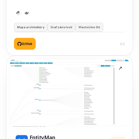
generuje interaktívne D3.js grafy.
Mapa architektúry
Graf závislostí
Vlastníctvo Git
GitHub
EntityMap