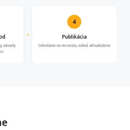
4
hod
Publikácia
y, zásady
Odoslanie na recenziu, súlad, aktualizácie
ov
me