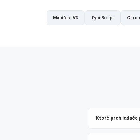
Manifest V3
TypeScript
Chrom
Ktoré prehliadače