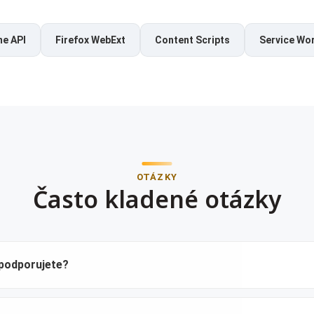
e API
Firefox WebExt
Content Scripts
Service Wo
OTÁZKY
Často kladené otázky
 podporujete?