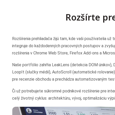
Rozšírte pre
Rozšírenia prehliadača žijú tam, kde vaši používatelia už
integruje do každodenných pracovných postupov a zvyšuje
rozšírenia v Chrome Web Store, Firefox Add-ons a Micro
Naše portfólio zahŕňa LeakLens (detekcia DOM únikov), D
LoopIt (slučky médií), AutoScroll (automatické rolovanie
pre recenzie obchodu a prechádza automatizovaným tes
Či už potrebujete súkromné podnikové rozšírenie pre int
celý životný cyklus: architektúru, vývoj, optimalizáciu vý