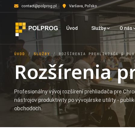
contact@polprog.pl
Varšava, Poľsko
Úvod
Služby
O nás
ÚVOD
SLUŽBY
ROZŠÍRENIA PREHLIADAČA & PLU
Rozšírenia p
Profesionálny vývoj rozšírení prehliadača pre Chro
nástrojov produktivity po vývojárske utility - publ
obchodoch.