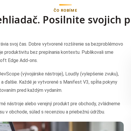
ČO ROBÍME
hliadač. Posilnite svojich 
 trávia svoj čas. Dobre vytvorené rozšírenie sa bezproblémovo
 produktivitu bez prepínania kontextu. Publikovali sme
soft Edge Add-ons.
evScope (vývojárske nástroje), Loudly (vylepšenie zvuku),
) a ďalšie. Každé je vytvorené s Manifest V3, spĺňa pokyny
tovaním pred každým vydaním.
erné nástroje alebo verejný produkt pre obchody, zvládneme
pisu v obchode, súlad s recenziou a priebežnú údržbu.