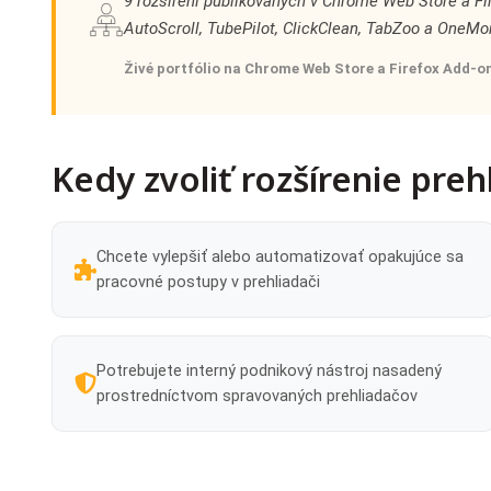
9 rozšírení publikovaných v Chrome Web Store a Fi
AutoScroll, TubePilot, ClickClean, TabZoo a OneM
Živé portfólio na Chrome Web Store a Firefox Add-o
Kedy zvoliť rozšírenie preh
Chcete vylepšiť alebo automatizovať opakujúce sa
pracovné postupy v prehliadači
Potrebujete interný podnikový nástroj nasadený
prostredníctvom spravovaných prehliadačov