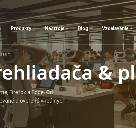
Produkty
Nástroje
Blog
Vzdelávanie
GINY
rehliadača & p
me, Firefox a Edge. Od
ikované a overené v reálnych