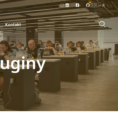
🇸🇰
Kontakt
luginy