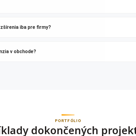
?
zšírenia iba pre firmy?
enzia v obchode?
PORTFÓLIO
íklady dokončených projek