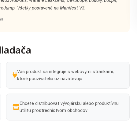
refox Add-ons, vrátane LeakLens, DevScope, Loudly, LoopIt,
oreJump. Všetky postavené na Manifest V3.
ns
liadača
Váš produkt sa integruje s webovými stránkami,
ktoré používatelia už navštevujú
Chcete distribuovať vývojársku alebo produktívnu
utilitu prostredníctvom obchodov