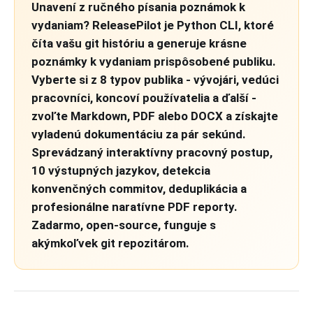
Unavení z ručného písania poznámok k
vydaniam? ReleasePilot je Python CLI, ktoré
číta vašu git históriu a generuje krásne
poznámky k vydaniam prispôsobené publiku.
Vyberte si z 8 typov publika - vývojári, vedúci
pracovníci, koncoví používatelia a ďalší -
zvoľte Markdown, PDF alebo DOCX a získajte
vyladenú dokumentáciu za pár sekúnd.
Sprevádzaný interaktívny pracovný postup,
10 výstupných jazykov, detekcia
konvenčných commitov, deduplikácia a
profesionálne naratívne PDF reporty.
Zadarmo, open-source, funguje s
akýmkoľvek git repozitárom.