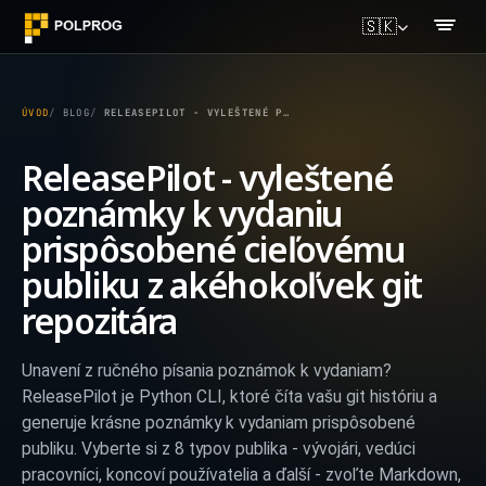
🇸🇰
ÚVOD
BLOG
RELEASEPILOT - VYLEŠTENÉ POZNÁMKY K VYDANIU PRISPÔSOBENÉ CIEĽOVÉMU PUBLIKU Z AKÉHOKOĽVEK GIT REPOZITÁRA
ReleasePilot - vyleštené
poznámky k vydaniu
prispôsobené cieľovému
publiku z akéhokoľvek git
repozitára
Unavení z ručného písania poznámok k vydaniam?
ReleasePilot je Python CLI, ktoré číta vašu git históriu a
generuje krásne poznámky k vydaniam prispôsobené
publiku. Vyberte si z 8 typov publika - vývojári, vedúci
pracovníci, koncoví používatelia a ďalší - zvoľte Markdown,