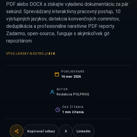
PDF alebo DOCX a získajte vyladenú dokumentáciu za pár
sekúnd. Sprevádzaný interaktívny pracovný postup, 10
výstupných jazykov, detekcia konvenčných commitov,
deduplikácia a profesionálne naratívne PDF reporty.
Zadarmo, open-source, funguje s akýmkoľvek git
repozitárom.
VÝVOJÁRSKY NÁSTROJ
/
#18
PUBLIKOVANÉ
16 mar 2026
AUTOR
Redakcia POLPROG
ČAS ČÍTANIA
1
min čítania
Kopírovať odkaz
X
LinkedIn