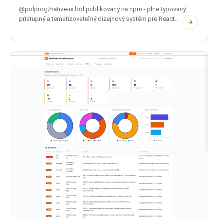
@polprog/native-ui bol publikovaný na npm - plne typovaný,
prístupný a tematizovateľný dizajnový systém pre React
Native s 32 komponentmi a 9 primitívmi, správny na iOS aj
Android. Pod licenciou MIT. Dokumentácia, changelog a
plán vývoja na Native-UI.com.