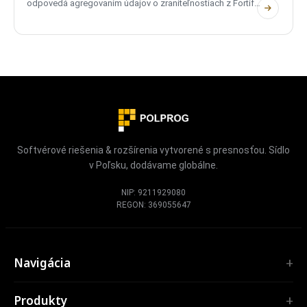
odpovedá agregovaním údajov o zraniteľnostiach z Fortify
SSC...
Softvérové riešenia & rozšírenia vytvorené s presnosťou. Sídlo
v Poľsku, dodávame globálne.
NIP: 9211929080
REGON: 369055647
Navigácia
Úvod
Produkty