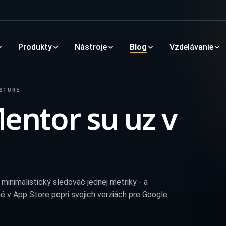
Produkty
Nástroje
Blog
Vzdelávanie
STORE
Mentor su uz v
 minimalistický sledovač jednej metriky - a
é v App Store popri svojich verziách pre Google