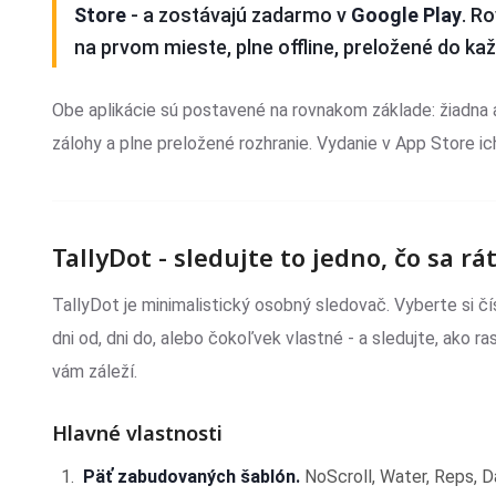
Store
- a zostávajú zadarmo v
Google Play
. R
na prvom mieste, plne offline, preložené do ka
Obe aplikácie sú postavené na rovnakom základe: žiadna a
zálohy a plne preložené rozhranie. Vydanie v App Store ic
TallyDot - sledujte to jedno, čo sa rá
TallyDot je minimalistický osobný sledovač. Vyberte si čí
dni od, dni do, alebo čokoľvek vlastné - a sledujte, ako ras
vám záleží.
Hlavné vlastnosti
Päť zabudovaných šablón.
NoScroll, Water, Reps, 