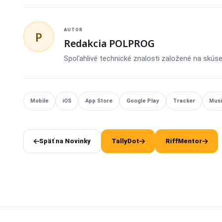
AUTOR
P
Redakcia POLPROG
Spoľahlivé technické znalosti založené na skús
Mobile
iOS
App Store
Google Play
Tracker
Mus
Späť na Novinky
TallyDot
RiffMentor