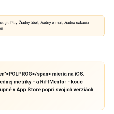
ogle Play. Žiadny účet, žiadny e-mail, žiadna čakacia
iť.
"en">POLPROG</span> mieria na iOS.
jednej metriky - a RiffMentor - kouč
upné v App Store popri svojich verziách