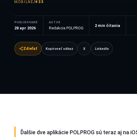
MOBILNÉ
/
#33
PUBLIKOVANÉ
AUTOR
2
min čítania
28 apr 2026
Redakcia POLPROG
Zdieľať
Kopírovať odkaz
X
LinkedIn
Ďalšie dve aplikácie
POLPROG
sú teraz aj na iO