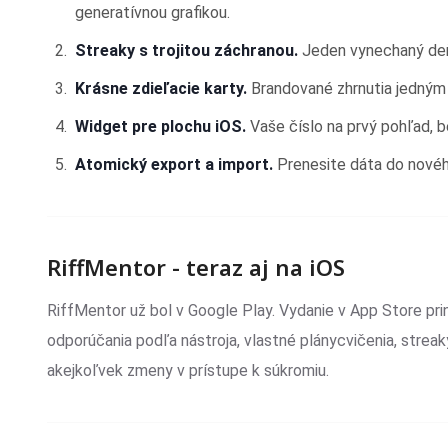
generatívnou grafikou.
Streaky s trojitou záchranou.
Jeden vynechaný deň
Krásne zdieľacie karty.
Brandované zhrnutia jedným 
Widget pre plochu iOS.
Vaše číslo na prvý pohľad, be
Atomický export a import.
Prenesite dáta do nové
RiffMentor - teraz aj na iOS
RiffMentor už bol v Google Play. Vydanie v App Store pr
odporúčania podľa nástroja, vlastné plánycvičenia, streaky
akejkoľvek zmeny v prístupe k súkromiu.