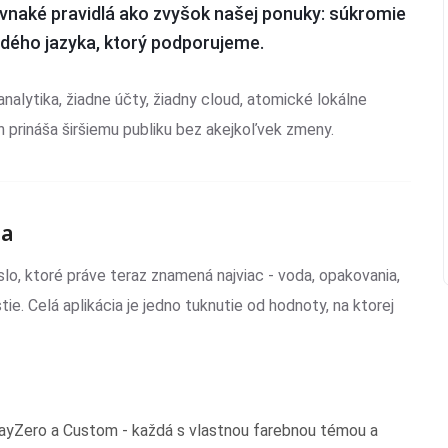
ovnaké pravidlá ako zvyšok našej ponuky: súkromie
ždého jazyka, ktorý podporujeme.
nalytika, žiadne účty, žiadny cloud, atomické lokálne
h prináša širšiemu publiku bez akejkoľvek zmeny.
ta
slo, ktoré práve teraz znamená najviac - voda, opakovania,
tie. Celá aplikácia je jedno tuknutie od hodnoty, na ktorej
DayZero a Custom - každá s vlastnou farebnou témou a