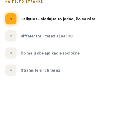
NA TEJTO STRÁNKE
TallyDot - sledujte to jedno, čo sa ráta
1
RiffMentor - teraz aj na iOS
2
Čo majú obe aplikácie spoločné
3
Stiahnite si ich teraz
4