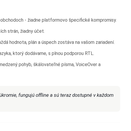
 obchodoch - žiadne platformovo špecifické kompromisy.
ích strán, žiadny účet.
aždá hodnota, plán a úspech zostáva na vašom zariadení.
azyka, ktorý dodávame, s plnou podporou RTL.
medzený pohyb, škálovateľné písma, VoiceOver a
úkromie, fungujú offline a sú teraz dostupné v každom