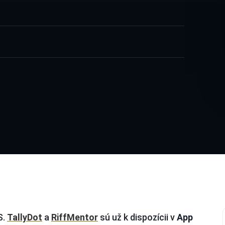
S.
TallyDot
a
RiffMentor
sú už k dispozícii v
App