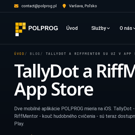
contact@polprog.pl
Varšava, Poľsko
Úvod
Služby
O nás
ÚVOD
BLOG
TALLYDOT A RIFFMENTOR SU UZ V APP 
TallyDot a Riff
App Store
Dve mobilné aplikácie
POLPROG
mieria na iOS. TallyDot -
RiffMentor - kouč hudobného cvičenia - sú teraz dostupn
Play.