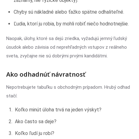
záznamy, nie fyzické objekty).
Chyby sú nákladné alebo ťažko spätne odhaliteľné.
Ľudia, ktorí ju robia, by mohli robiť niečo hodnotnejšie.
Naopak, úlohy, ktoré sa dejú zriedka, vyžadujú jemný ľudský
úsudok alebo závisia od neprehľadných vstupov z reálneho
sveta, zvyčajne nie sú dobrými prvými kandidátmi.
Ako odhadnúť návratnosť
Nepotrebujete tabuľku s obchodným prípadom. Hrubý odhad
stačí:
Koľko minút úloha trvá na jeden výskyt?
Ako často sa deje?
Koľko ľudí ju robí?