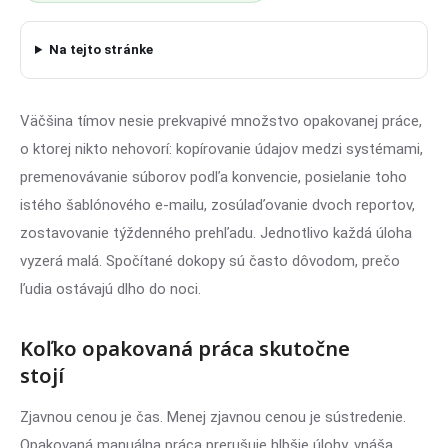
Na tejto stránke
Väčšina tímov nesie prekvapivé množstvo opakovanej práce,
o ktorej nikto nehovorí: kopírovanie údajov medzi systémami,
premenovávanie súborov podľa konvencie, posielanie toho
istého šablónového e-mailu, zosúlaďovanie dvoch reportov,
zostavovanie týždenného prehľadu. Jednotlivo každá úloha
vyzerá malá. Spočítané dokopy sú často dôvodom, prečo
ľudia ostávajú dlho do noci.
Koľko opakovaná práca skutočne
stojí
Zjavnou cenou je čas. Menej zjavnou cenou je sústredenie.
Opakovaná manuálna práca prerušuje hlbšie úlohy, vnáša