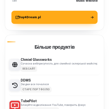
Тип
Music Website
Day4Dream.pl
Більше продуктів
Chmiel Glassworks
Сучасна вебприсутність для сімейної склярської майстерні
ВЕБСАЙТ
DDMS
Звідки все почалося
СТАРЕ ПОРТФОЛІО
TubePilot
Блокуйте відволікання YouTube, поверніть фокус