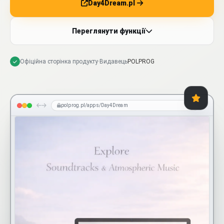
Day4Dream.pl
Переглянути функції
Офіційна сторінка продукту
·
Видавець
POLPROG
polprog.pl/apps/Day4Dream