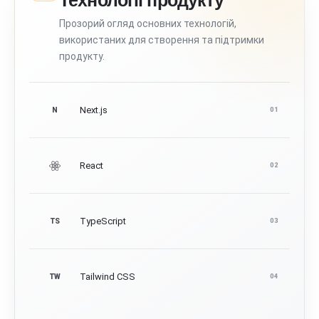
Прозорий огляд основних технологій,
використаних для створення та підтримки
продукту.
Next.js
N
01
React
02
TypeScript
TS
03
Tailwind CSS
TW
04