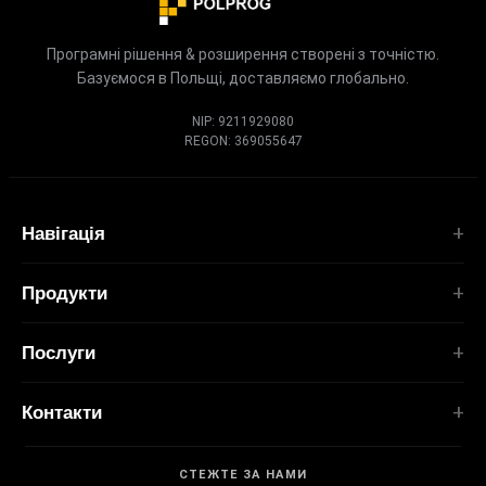
Програмні рішення & розширення створені з точністю.
Базуємося в Польщі, доставляємо глобально.
NIP: 9211929080
REGON: 369055647
Навігація
Головна
Продукти
Послуги
РОЗШИРЕННЯ
Портфоліо
Послуги
TubePilot
Про нас
ClickClean
Індивідуальне ПЗ
Продукти
Контакти
Усі розширення →
Вебзастосунки
Інструменти
ІНСТРУМЕНТИ
contact@polprog.pl
Mobile Apps
Контакти
CodeMap
СТЕЖТЕ ЗА НАМИ
Варшава, Польща
Розширення браузера