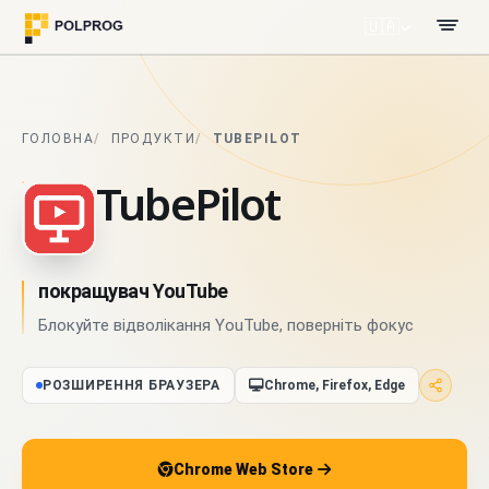
🇺🇦
ГОЛОВНА
ПРОДУКТИ
TUBEPILOT
TubePilot
покращувач YouTube
Блокуйте відволікання YouTube, поверніть фокус
РОЗШИРЕННЯ БРАУЗЕРА
Chrome, Firefox, Edge
Chrome Web Store