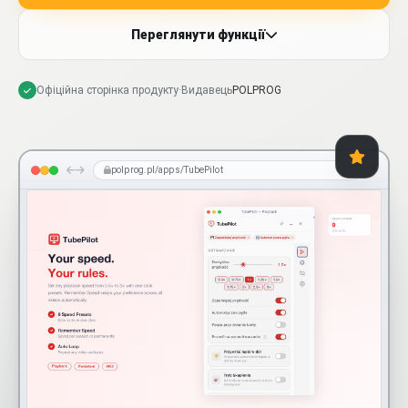
Переглянути функції
Офіційна сторінка продукту
·
Видавець
POLPROG
polprog.pl/apps/TubePilot