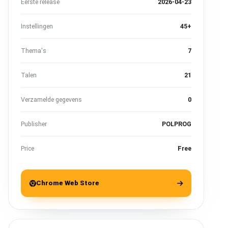
Eerste release
2026-04-23
Instellingen
45+
Thema's
7
Talen
21
Verzamelde gegevens
0
Publisher
POLPROG
Price
Free
Chrome Web Store