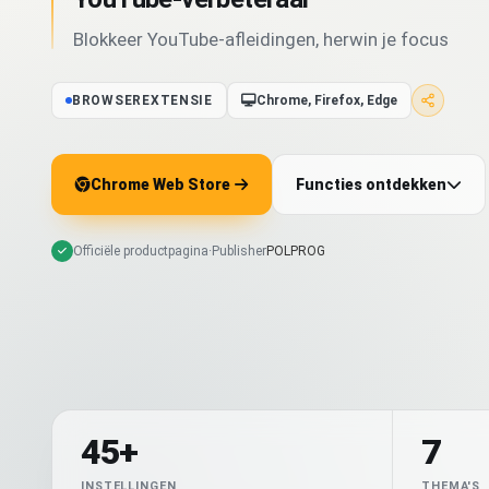
Blokkeer YouTube-afleidingen, herwin je focus
BROWSEREXTENSIE
Chrome, Firefox, Edge
Chrome Web Store
Functies ontdekken
Officiële productpagina
·
Publisher
POLPROG
45+
7
INSTELLINGEN
THEMA'S