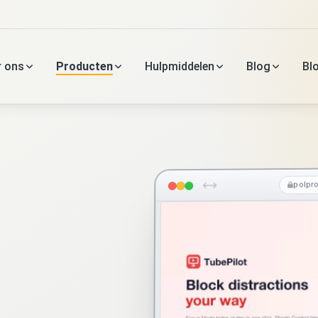
r ons
Producten
Hulpmiddelen
Blog
Bl
polpr