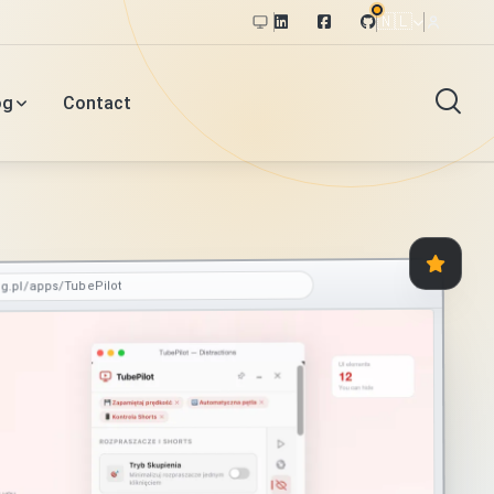
🇳🇱
og
Contact
og.pl/apps/TubePilot