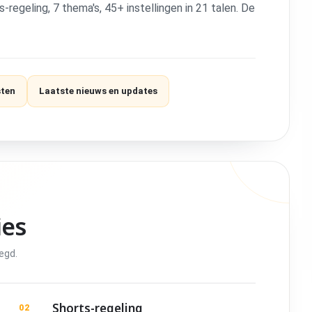
egeling, 7 thema's, 45+ instellingen in 21 talen. De
sten
Laatste nieuws en updates
ies
egd.
Shorts-regeling
02