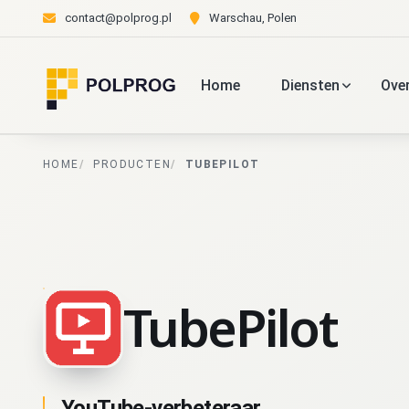
contact@polprog.pl
Warschau, Polen
Home
Diensten
Ove
HOME
PRODUCTEN
TUBEPILOT
TubePilot
YouTube-verbeteraar