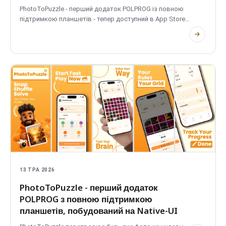
PhotoToPuzzle - перший додаток POLPROG із повною
підтримкою планшетів - тепер доступний в App Store
для iPhone та iPad. Перетворіть будь-яке фото на пазл,
офлайн і на пристрої.
13 ТРА 2026
PhotoToPuzzle
- перший додаток
POLPROG
з повною підтримкою
планшетів, побудований на
Native-UI