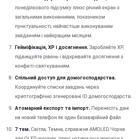
понеділкового підсумку плюс річний екран з
загальними виконаннями, показником
пунктуальності, найчастіше виконуваним
завданням і найкращим місяцем.
Гейміфікація, XP і досягнення.
Заробляйте XP,
підвищуйте рівень і відкривайте досягнення з
конфеті-святкуванням.
Спільний доступ для домогосподарства.
Координуйте списки завдань через
криптографічно згенеровані ID домогосподарств.
Атомарний експорт та імпорт.
Перенесіть дані
на новий телефон як один безаварійний файл.
7 тем.
Світла, Темна, справжня AMOLED Чорна
для OLED-екранів, плюс чотири інші пресети з