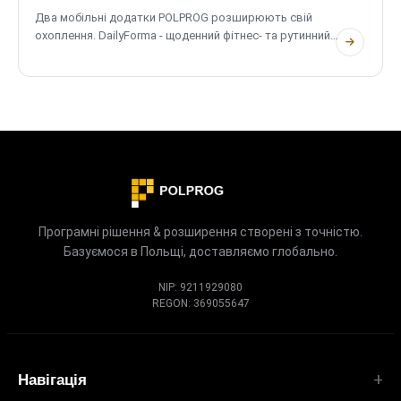
Два мобільні додатки POLPROG розширюють свій
охоплення. DailyForma - щоденний фітнес- та рутинний
тренер - тепер доступний в App Store. DoneAgain -
трекер повторюваних завдань - запускається в Google
Play. Обидва безкоштовні, обидва приватні, обидва
повністю офлайн.
Програмні рішення & розширення створені з точністю.
Базуємося в Польщі, доставляємо глобально.
NIP: 9211929080
REGON: 369055647
Навігація