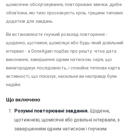
щомісячне обслуговування, повторювані звички, дрібні
обов'язки, які тихо проскакують крізь тріщини типових
додатків для завдань.
Ви встановлюєте гнучкий розклад повторення -
щоденно, щотижня, щомісяця або будь-який довільний
інтервал - а DoneAgain подбає про решту: чітка дата
виконання, завершення одним натиском, серія, що
винагороджує послідовність, і спокійна теплова карта
активності, що показує, наскільки ви насправді були
надійні.
Що включено
Розумні повторювані завдання.
Щоденні,
щотижневі, щомісячні або довільні інтервали, з
завершенням одним натиском і гнучким