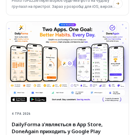
PhotoToPuzzle
перетворює будь-яке фото на чудову
гру-пазл на пристрої. Зараз у розробці для
iOS
, версія
для
Android
незабаром, це перший мобільний додаток
POLPROG
з повною підтримкою планшетів та
адаптивними макетами, побудований повністю на
дизайн-системі
Native-UI
. Безкоштовний, приватний,
повністю офлайн.
4 ТРА 2026
DailyForma з'являється в App Store,
DoneAgain приходить у Google Play