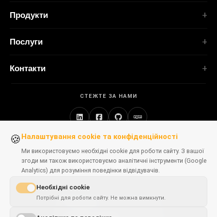
Головна
Продукти
Послуги
РОЗШИРЕННЯ
Портфоліо
Послуги
TubePilot
Про нас
ClickClean
Індивідуальне ПЗ
Продукти
Контакти
Усі розширення →
Вебзастосунки
Інструменти
ІНСТРУМЕНТИ
contact@polprog.pl
Mobile Apps
Контакти
CodeMap
СТЕЖТЕ ЗА НАМИ
Варшава, Польща
Розширення браузера
НАВЧАННЯ
ReleaseBoard
Інструменти ШІ
ІТ-консалтинг
Усі інструменти →
Фронтенд
Застаріле портфоліо
Налаштування cookie та конфіденційності
🍪
ВЕБСАЙТИ
Інструменти розробника
ДОСТУПНІ В БРАУЗЕРАХ
CosmoLapse
Ми використовуємо необхідні cookie для роботи сайту. З вашої
Усі статті →
згоди ми також використовуємо аналітичні інструменти (Google
GuitarAtlas
Analytics) для розуміння поведінки відвідувачів.
Усі вебсайти →
Chrome
Firefox
Edge
Safari
Необхідні cookie
Потрібні для роботи сайту. Не можна вимкнути.
This page is
✓
×
available in
English