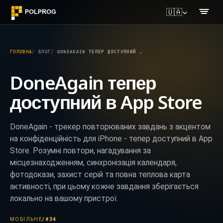
🇺🇦
ГОЛОВНА
БЛОГ
DONEAGAIN ТЕПЕР ДОСТУПНИЙ В APP STORE
DoneAgain тепер
доступний в App Store
DoneAgain - трекер повторюваних завдань з акцентом
на конфіденційність для iPhone - тепер доступний в App
Store. Розумні повтори, нагадування за
місцезнаходженням, синхронізація календаря,
фотодокази, захист серій та повна теплова карта
активності, при цьому кожне завдання зберігається
локально на вашому пристрої.
МОБІЛЬНЕ
/
#34