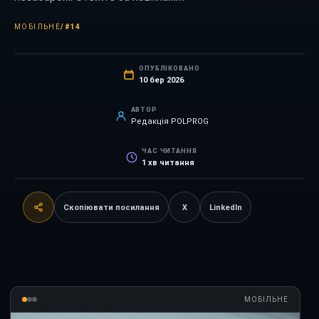
МОБІЛЬНЕ
/
#14
ОПУБЛІКОВАНО
10 бер 2026
АВТОР
Редакція POLPROG
ЧАС ЧИТАННЯ
1
хв читання
Скопіювати посилання
X
LinkedIn
МОБІЛЬНЕ