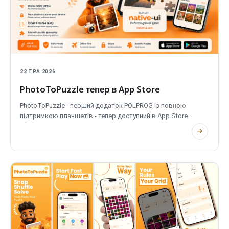
22 ТРА 2026
PhotoToPuzzle тепер в App Store
PhotoToPuzzle - перший додаток POLPROG із повною
підтримкою планшетів - тепер доступний в App Store
для iPhone та iPad. Перетворіть будь-яке фото на пазл,
офлайн і на пристрої.