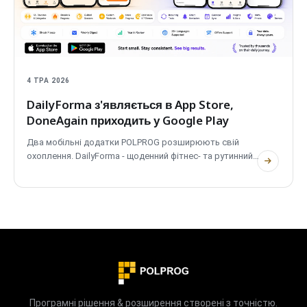
4 ТРА 2026
DailyForma з'являється в App Store,
DoneAgain приходить у Google Play
Два мобільні додатки POLPROG розширюють свій
охоплення. DailyForma - щоденний фітнес- та рутинний
тренер - тепер доступний в App Store. DoneAgain -
трекер повторюваних завдань - запускається в Google
Play. Обидва безкоштовні, обидва приватні, обидва
повністю офлайн.
Програмні рішення & розширення створені з точністю.