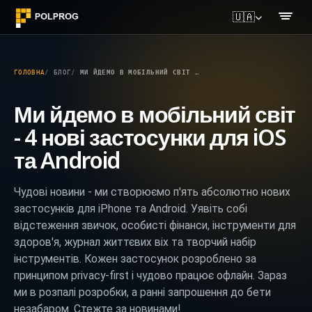
🇺🇦
ГОЛОВНА
БЛОГ
МИ ЙДЕМО В МОБІЛЬНИЙ СВІТ - 4 НОВІ ЗАСТОСУНКИ ДЛЯ IOS ТА ANDROID
Ми йдемо в мобільний світ
- 4 нові застосунки для iOS
та Android
Чудові новини - ми створюємо п'ять абсолютно нових
застосунків для iPhone та Android. Уявіть собі
відстеження звичок, особисті фінанси, інструменти для
здоров'я, журнал життєвих віх та творчий набір
інструментів. Кожен застосунок розроблено за
принципом privacy-first і чудово працює офлайн. Зараз
ми в розпалі розробки, а ранні запрошення до бети
незабаром. Стежте за новинами!