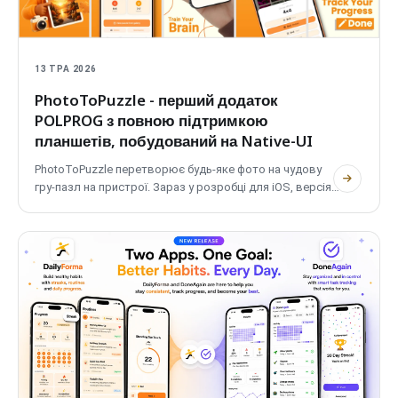
13 ТРА 2026
PhotoToPuzzle
- перший додаток
POLPROG
з повною підтримкою
планшетів, побудований на
Native-UI
PhotoToPuzzle
перетворює будь-яке фото на чудову
гру-пазл на пристрої. Зараз у розробці для
iOS
, версія
для
Android
незабаром, це перший мобільний додаток
POLPROG
з повною підтримкою планшетів та
адаптивними макетами, побудований повністю на
дизайн-системі
Native-UI
. Безкоштовний, приватний,
повністю офлайн.