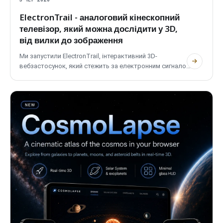
ElectronTrail - аналоговий кінескопний
телевізор, який можна дослідити у 3D,
від вилки до зображення
Ми запустили ElectronTrail, інтерактивний 3D-
вебзастосунок, який стежить за електронним сигналом
в аналоговому кінескопному телевізорі, від розетки в
стіні до зображення на екрані. Він охоплює PAL, NTSC і
SECAM, є двомовним, не потребує облікового запису й
не використовує трекерів.