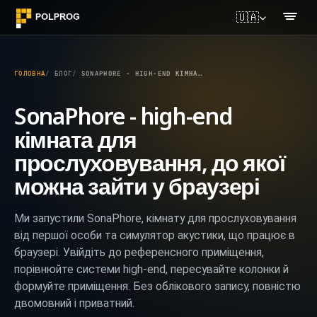
🇺🇦
ГОЛОВНА
БЛОГ
SONAPHORE - HIGH-END КІМНАТА ДЛЯ ПРОСЛУХОВУВАННЯ, ДО ЯКОЇ МОЖНА ЗАЙТИ У БРАУЗЕРІ
SonaPhore - high-end
кімната для
прослуховування, до якої
можна зайти у браузері
Ми запустили SonaPhore, кімнату для прослуховування
від першої особи та симулятор акустики, що працює в
браузері. Увійдіть до референсного приміщення,
порівнюйте системи high-end, пересувайте колонки й
формуйте приміщення. Без облікового запису, повністю
двомовний і приватний.