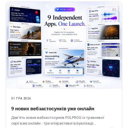
31 ТРА 2026
9 нових вебзастосунків уже онлайн
Дев'ять нових вебзастосунків POLPROG із травневої
серії вже онлайн - три інтерактивні візуалізації