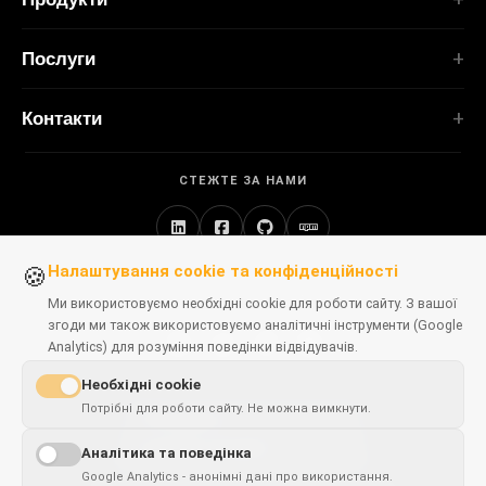
Послуги
РОЗШИРЕННЯ
Портфоліо
Послуги
TubePilot
Про нас
ClickClean
Індивідуальне ПЗ
Продукти
Контакти
Усі розширення →
Вебзастосунки
Інструменти
ІНСТРУМЕНТИ
contact@polprog.pl
Mobile Apps
Контакти
CodeMap
СТЕЖТЕ ЗА НАМИ
Варшава, Польща
Розширення браузера
НАВЧАННЯ
ReleaseBoard
Інструменти ШІ
ІТ-консалтинг
Усі інструменти →
Фронтенд
Застаріле портфоліо
Налаштування cookie та конфіденційності
🍪
ВЕБСАЙТИ
Інструменти розробника
ДОСТУПНІ В БРАУЗЕРАХ
CosmoLapse
Ми використовуємо необхідні cookie для роботи сайту. З вашої
Усі статті →
згоди ми також використовуємо аналітичні інструменти (Google
GuitarAtlas
Analytics) для розуміння поведінки відвідувачів.
Усі вебсайти →
Chrome
Firefox
Edge
Safari
Необхідні cookie
Потрібні для роботи сайту. Не можна вимкнути.
This page is
✓
×
available in
English
Аналітика та поведінка
POLPROG
© 2026
. Усі права захищені.
Google Analytics - анонімні дані про використання.