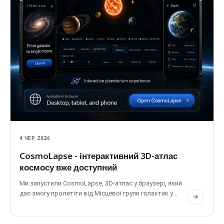
4 ЧЕР 2026
CosmoLapse - інтерактивний 3D-атлас
космосу вже доступний
Ми запустили CosmoLapse, 3D-атлас у браузері, який
дає змогу пролетіти від Місцевої групи галактик у
Чумацький Шлях, Сонячну систему та справжні системи
екзопланет. Без облікового запису, повністю
двомовний і приватний.