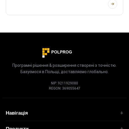
(FlowTrace, MusicDNA, PageDNA), три спільнотні
портали (AeroCraft, BikeAtlas, GuitarAtlas) і три браузерні
експерименти (Axiom, MyLastTab, WelcomeTo1997). Усе
з пріоритетом приватності, усе безкоштовне, усе
створене власною командою.
Програмні рішення & розширення створені з точністю.
Базуємося в Польщі, доставляємо глобально.
NIP: 9211929080
REGON: 369055647
Навігація
Головна
Продукти