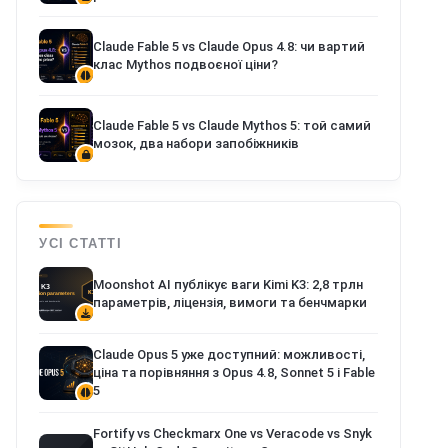
Claude Fable 5 vs Claude Opus 4.8: чи вартий
клас Mythos подвоєної ціни?
Claude Fable 5 vs Claude Mythos 5: той самий
мозок, два набори запобіжників
УСІ СТАТТІ
Moonshot AI публікує ваги Kimi K3: 2,8 трлн
параметрів, ліцензія, вимоги та бенчмарки
Claude Opus 5 уже доступний: можливості,
ціна та порівняння з Opus 4.8, Sonnet 5 і Fable
5
Fortify vs Checkmarx One vs Veracode vs Snyk