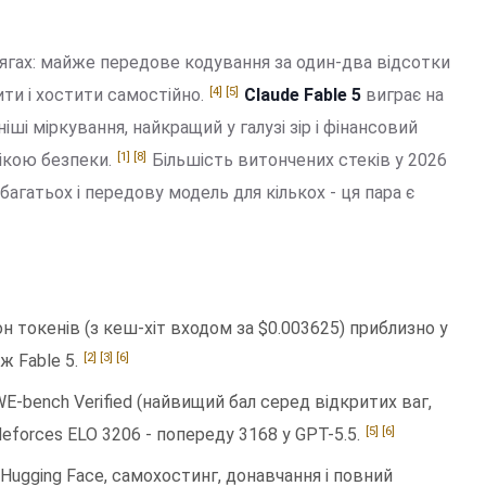
бсягах: майже передове кодування за один-два відсотки
[4]
[5]
ити і хостити самостійно.
Claude Fable 5
виграє на
іші міркування, найкращий у галузі зір і фінансовий
[1]
[8]
нікою безпеки.
Більшість витончених стеків у 2026
агатьох і передову модель для кількох - ця пара є
он токенів (з кеш-хіт входом за $0.003625) приблизно у
[2]
[3]
[6]
ж Fable 5.
E-bench Verified (найвищий бал серед відкритих ваг,
[5]
[6]
Codeforces ELO 3206 - попереду 3168 у GPT-5.5.
 Hugging Face, самохостинг, донавчання і повний