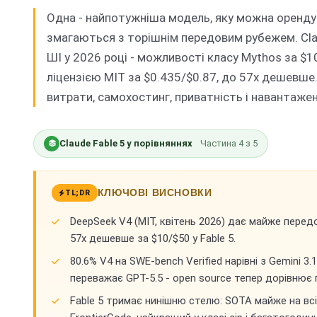
Одна - найпотужніша модель, яку можна орендув
змагаються з торішнім передовим рубежем. Cla
ШІ у 2026 році - можливості класу Mythos за $1
ліцензією MIT за $0.435/$0.87, до 57x дешевше.
витрати, самохостинг, приватність і навантаже
Claude Fable 5 у порівняннях
Частина
4
з
5
КЛЮЧОВІ ВИСНОВКИ
TL;DR
DeepSeek V4 (MIT, квітень 2026) дає майже передо
57x дешевше за $10/$50 у Fable 5.
80.6% V4 на SWE-bench Verified нарівні з Gemini 3.
переважає GPT-5.5 - open source тепер дорівню
Fable 5 тримає нинішню стелю: SOTA майже на вс