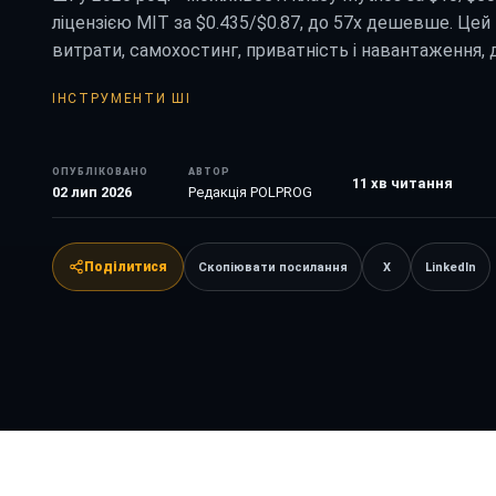
ліцензією MIT за $0.435/$0.87, до 57x дешевше. Цей 
витрати, самохостинг, приватність і навантаження,
ІНСТРУМЕНТИ ШІ
ОПУБЛІКОВАНО
АВТОР
11
хв читання
02 лип 2026
Редакція POLPROG
Поділитися
Скопіювати посилання
X
LinkedIn