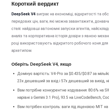
Короткий вердикт
DeepSeek V4
виграє на економіці, відкритості та о
передових цін, ваги, які можна завантажити, донавч
стелі: найдовші автономні запуски агентів, найскладн
аналіз та корпоративна історія довіри з явною меха
році використовують відкритого робочого коня для б
архетипом.
Оберіть DeepSeek V4, якщо
Домінує вартість: V4-Pro за $0.435/$0.87 за мільй
23x дешевший за вхід і 57x дешевший за вихід, ні
Вам потрібне конкурентне кодування: 80.6% на SW
нарівні з Gemini 3.1 Pro), 93.5 на LiveCodeBench, 
Вам потрібен контроль: ваги під ліцензією MIT на