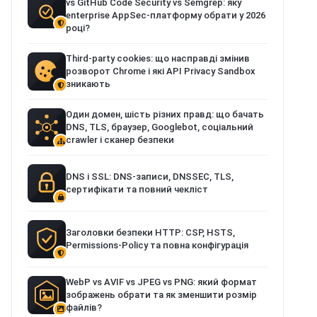
vs GitHub Code Security vs Semgrep: яку
enterprise AppSec-платформу обрати у 2026
році?
Third-party cookies: що насправді змінив
розворот Chrome і які API Privacy Sandbox
зникають
Один домен, шість різних правд: що бачать
DNS, TLS, браузер, Googlebot, соціальний
crawler і сканер безпеки
DNS і SSL: DNS-записи, DNSSEC, TLS,
сертифікати та повний чекліст
Заголовки безпеки HTTP: CSP, HSTS,
Permissions-Policy та повна конфігурація
WebP vs AVIF vs JPEG vs PNG: який формат
зображень обрати та як зменшити розмір
файлів?