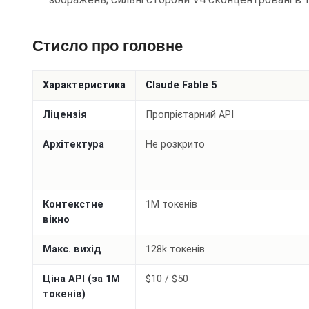
Стисло про головне
Характеристика
Claude Fable 5
Ліцензія
Пропрієтарний API
Архітектура
Не розкрито
Контекстне
1M токенів
вікно
Макс. вихід
128k токенів
Ціна API (за 1M
$10 / $50
токенів)