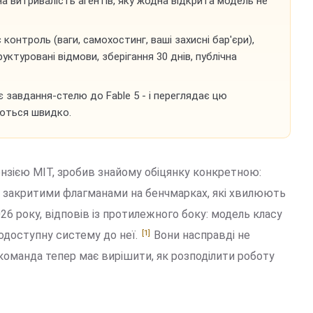
нна витривалість агентів, яку жодна відкрита модель не
 контроль (ваги, самохостинг, ваші захисні бар'єри),
уктуровані відмови, зберігання 30 днів, публічна
 завдання-стелю до Fable 5 - і переглядає цю
аються швидко.
ензією MIT, зробив знайому обіцянку конкретною:
ми закритими флагманами на бенчмарках, які хвилюють
26 року, відповів із протилежного боку: модель класу
[1]
нодоступну систему до неї.
Вони насправді не
команда тепер має вирішити, як розподілити роботу