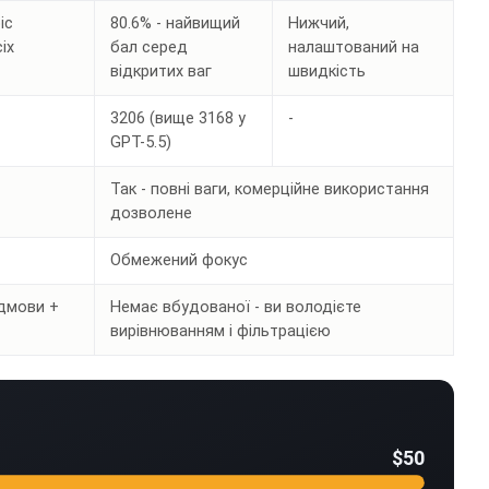
ic
80.6% - найвищий
Нижчий,
іх
бал серед
налаштований на
відкритих ваг
швидкість
3206 (вище 3168 у
-
GPT-5.5)
Так - повні ваги, комерційне використання
дозволене
Обмежений фокус
ідмови +
Немає вбудованої - ви володієте
вирівнюванням і фільтрацією
$50