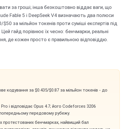
ати за гроші; інша безкоштовно віддає ваги, що
ude Fable 5 і DeepSeek V4 визначають два полюси
0/$50 за мільйон токенів проти суміші експертів під
 Цей гайд порівнює їх чесно: бенчмарки, реальні
ння, де кожен просто є правильною відповіддю.
ве кодування за $0.435/$0.87 за мільйон токенів - до
1 Pro і відповідає Opus 4.7; його Codeforces 3206
є попередньому передовому рубежу.
іх протестованих бенчмарках, найвищий бал