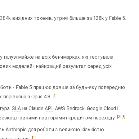
84k вихідних токенів, утричі більше за 128k у Fable 5.
 галузі майже на всіх бенчмарках, які тестувала
дових моделей і найкращий результат серед усіх
боти - Fable 5 працює довше за будь-яку попередню
[1]
 порівняно з Opus 4.8.
тура:
SLA
на Claude
API
, AWS Bedrock, Google Cloud і
[2]
[8]
з безкоштовними повторами і кредитом переходу.
ель Anthropic для роботи з великою кількістю
[1]
ксті та коді.