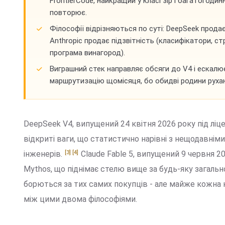
FrontierCode, найкращий у класі зір і багатогоди
повторює.
Філософії відрізняються по суті: DeepSeek продає
Anthropic продає підзвітність (класифікатори, стр
програма винагород).
Виграшний стек направляє обсяги до V4 і ескалює
маршрутизацію щомісяця, бо обидві родини рух
DeepSeek V4, випущений 24 квітня 2026 року під ліц
відкриті ваги, що статистично нарівні з нещодавні
[3]
[4]
інженерів.
Claude Fable 5, випущений 9 червня 20
Mythos, що піднімає стелю вище за будь-яку загаль
борються за тих самих покупців - але майже кожна 
між цими двома філософіями.