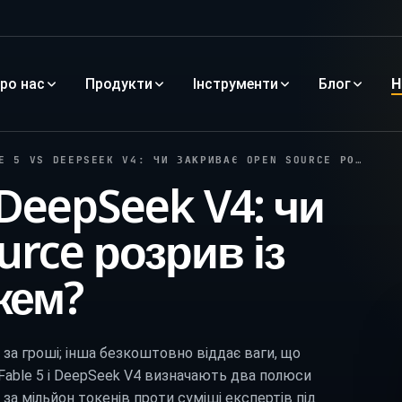
ро нас
Продукти
Інструменти
Блог
Н
S DEEPSEEK V4: ЧИ ЗАКРИВАЄ OPEN SOURCE РОЗРИВ ІЗ ПЕРЕДОВИМ РУБЕЖЕМ?
 DeepSeek V4: чи
urce розрив із
жем?
за гроші; інша безкоштовно віддає ваги, що
Fable 5 і DeepSeek V4 визначають два полюси
 за мільйон токенів проти суміші експертів під