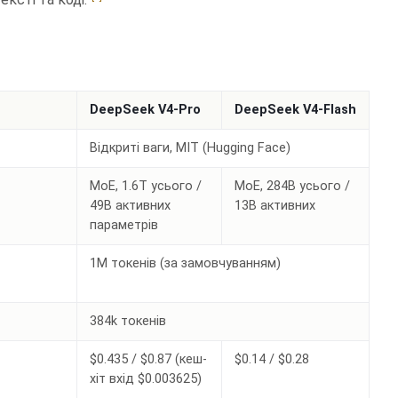
DeepSeek V4-Pro
DeepSeek V4-Flash
Відкриті ваги, MIT (Hugging Face)
MoE, 1.6T усього /
MoE, 284B усього /
49B активних
13B активних
параметрів
1M токенів (за замовчуванням)
384k токенів
$0.435 / $0.87 (кеш-
$0.14 / $0.28
хіт вхід $0.003625)