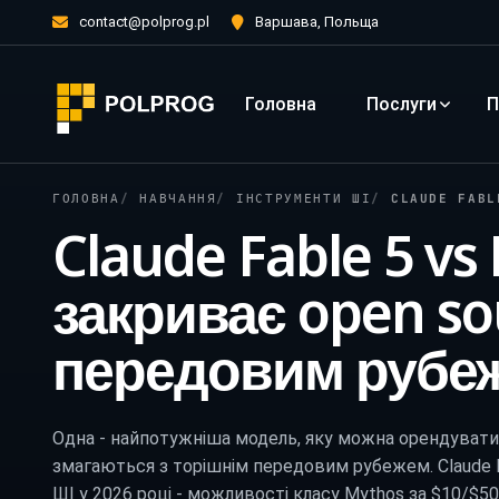
contact@polprog.pl
Варшава, Польща
Головна
Послуги
П
ГОЛОВНА
НАВЧАННЯ
ІНСТРУМЕНТИ ШІ
CLAUDE FABLE 5 V
Claude Fable 5 vs
закриває open so
передовим рубе
Одна - найпотужніша модель, яку можна орендувати 
змагаються з торішнім передовим рубежем. Claude 
ШІ у 2026 році - можливості класу Mythos за $10/$50