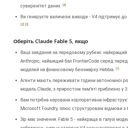
[4]
суверенітет даних.
Ви генеруєте величезні виводи - V4 підтримує до 3
[2]
[3]
Оберіть Claude Fable 5, якщо
Ваші завдання на передовому рубежі: найкращий у
Anthropic, найвищий бал FrontierCode серед пере
[1]
моделей на фінансовому бенчмарку Hebbia.
Агенти мають переживати години автономної ро
модель Claude, з приростом пам'яті приблизно у 3x
Вам потрібна керована корпоративна інфраструк
Microsoft Foundry, плюс структуровані відмови 
Зір має значення: Fable 5 - найкраща в галузі мод
зображень; сильні сторони V4 сконцентровані в те