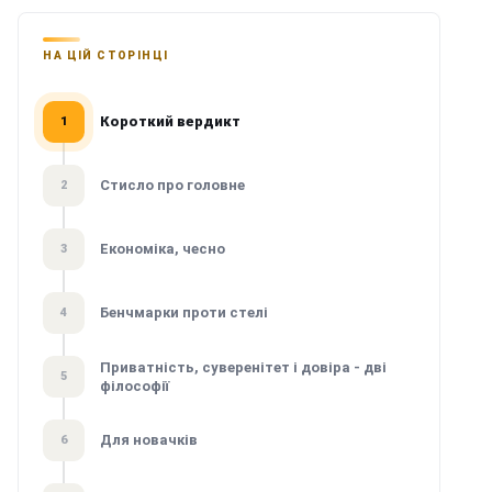
НА ЦІЙ СТОРІНЦІ
Короткий вердикт
1
Стисло про головне
2
Економіка, чесно
3
Бенчмарки проти стелі
4
Приватність, суверенітет і довіра - дві
5
філософії
Для новачків
6