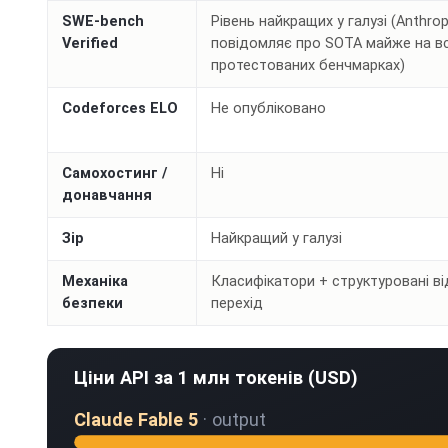
SWE-bench
Рівень найкращих у галузі (Anthrop
Verified
повідомляє про SOTA майже на вс
протестованих бенчмарках)
Codeforces ELO
Не опубліковано
Самохостинг /
Ні
донавчання
Зір
Найкращий у галузі
Механіка
Класифікатори + структуровані в
безпеки
перехід
Ціни API за 1 млн токенів (USD)
Claude Fable 5
· output