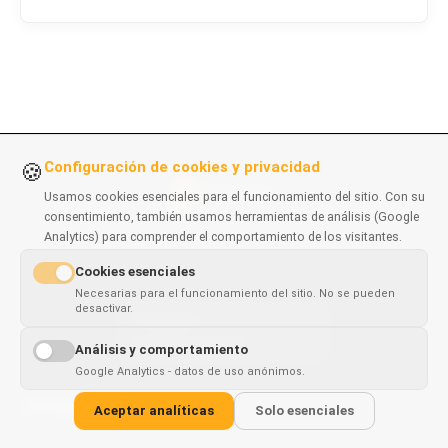
Configuración de cookies y privacidad
🍪
Usamos cookies esenciales para el funcionamiento del sitio. Con su
consentimiento, también usamos herramientas de análisis (Google
Analytics) para comprender el comportamiento de los visitantes.
Soluciones de software y extensiones creadas con precisión.
Con sede en Polonia, entregando globalmente.
Cookies esenciales
Necesarias para el funcionamiento del sitio. No se pueden
NIP: 9211929080
desactivar.
This page is
REGON: 369055647
✓
×
available in
English
Análisis y comportamiento
Google Analytics - datos de uso anónimos.
Navegación
Aceptar analíticas
Solo esenciales
Inicio