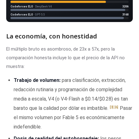
Codeforces ELO
· DeepSeek V4
3206
Codeforces ELO
· GPT-5.5
3168
La economía, con honestidad
El múltiplo bruto es asombroso, de 23x a 57x, pero la
comparación honesta incluye lo que el precio de la API no
muestra:
Trabajo de volumen:
para clasificación, extracción,
redacción rutinaria y programación de complejidad
media a escala, V4 (o V4-Flash a $0.14/$0.28) es tan
[3]
[6]
barato que la calidad por dólar es imbatible.
Pasar
el mismo volumen por Fable 5 es económicamente
indefendible.
Dosis de realidad del autohospedaje:
los pesos