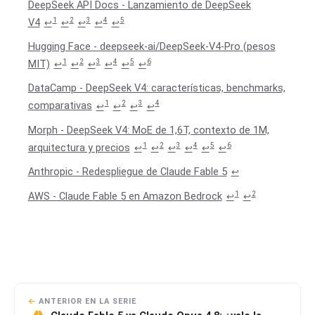
DeepSeek API Docs - Lanzamiento de DeepSeek
1
2
3
4
5
V4
↩
↩
↩
↩
↩
Hugging Face - deepseek-ai/DeepSeek-V4-Pro (pesos
1
2
3
4
5
6
MIT)
↩
↩
↩
↩
↩
↩
DataCamp - DeepSeek V4: características, benchmarks,
1
2
3
4
comparativas
↩
↩
↩
↩
Morph - DeepSeek V4: MoE de 1,6T, contexto de 1M,
1
2
3
4
5
6
arquitectura y precios
↩
↩
↩
↩
↩
↩
Anthropic - Redespliegue de Claude Fable 5
↩
1
2
AWS - Claude Fable 5 en Amazon Bedrock
↩
↩
ANTERIOR EN LA SERIE