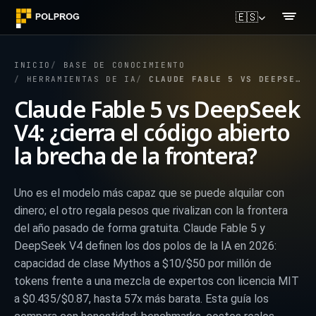
🇪🇸
INICIO
BASE DE CONOCIMIENTO
HERRAMIENTAS DE IA
CLAUDE FABLE 5 VS DEEPSEEK V4: ¿CIERRA EL CÓDIGO ABIERTO LA BRECHA DE LA FRONTERA?
Claude Fable 5 vs DeepSeek
V4: ¿cierra el código abierto
la brecha de la frontera?
Uno es el modelo más capaz que se puede alquilar con
dinero; el otro regala pesos que rivalizan con la frontera
del año pasado de forma gratuita. Claude Fable 5 y
DeepSeek V4 definen los dos polos de la IA en 2026:
capacidad de clase Mythos a $10/$50 por millón de
tokens frente a una mezcla de expertos con licencia MIT
a $0.435/$0.87, hasta 57x más barata. Esta guía los