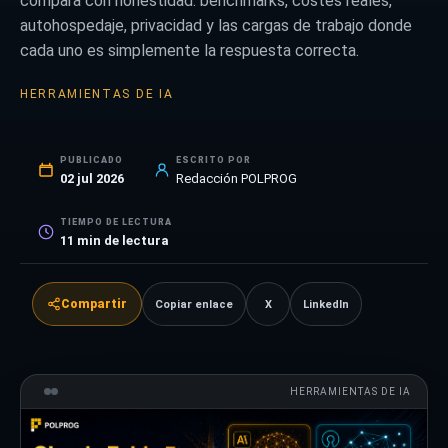
compara con honestidad: benchmarks, costes reales,
autohospedaje, privacidad y las cargas de trabajo donde
cada uno es simplemente la respuesta correcta.
HERRAMIENTAS DE IA
PUBLICADO
ESCRITO POR
02 jul 2026
Redacción POLPROG
TIEMPO DE LECTURA
11
min de lectura
Compartir
Copiar enlace
X
LinkedIn
HERRAMIENTAS DE IA