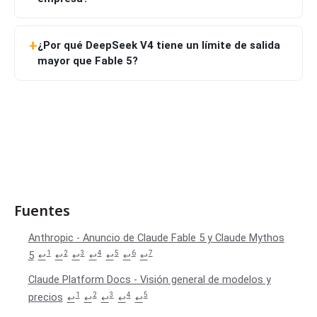
¿Por qué DeepSeek V4 tiene un límite de salida
mayor que Fable 5?
Fuentes
Anthropic - Anuncio de Claude Fable 5 y Claude Mythos
1
2
3
4
5
6
7
5
↩
↩
↩
↩
↩
↩
↩
Claude Platform Docs - Visión general de modelos y
1
2
3
4
5
precios
↩
↩
↩
↩
↩