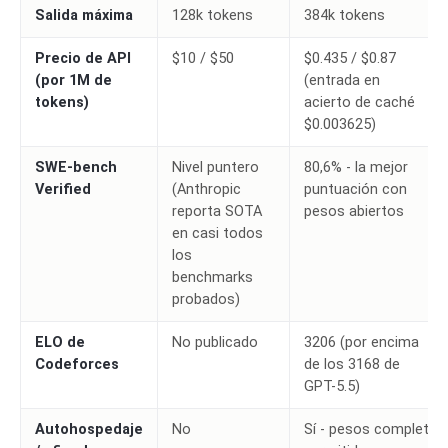
Salida máxima
128k tokens
384k tokens
Precio de API
$10 / $50
$0.435 / $0.87
(por 1M de
(entrada en
tokens)
acierto de caché
$0.003625)
SWE-bench
Nivel puntero
80,6% - la mejor
Verified
(Anthropic
puntuación con
reporta SOTA
pesos abiertos
en casi todos
los
benchmarks
probados)
ELO de
No publicado
3206 (por encima
Codeforces
de los 3168 de
GPT-5.5)
Autohospedaje
No
Sí - pesos completos