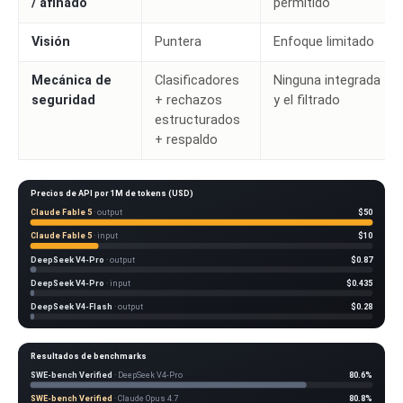
/ afinado
permitido
Visión
Puntera
Enfoque limitado
Mecánica de
Clasificadores
Ninguna integrada - t
seguridad
+ rechazos
y el filtrado
estructurados
+ respaldo
Precios de API por 1M de tokens (USD)
Claude Fable 5
· output
$50
Claude Fable 5
· input
$10
DeepSeek V4-Pro
· output
$0.87
DeepSeek V4-Pro
· input
$0.435
DeepSeek V4-Flash
· output
$0.28
Resultados de benchmarks
SWE-bench Verified
· DeepSeek V4-Pro
80.6%
SWE-bench Verified
· Claude Opus 4.7
80.8%