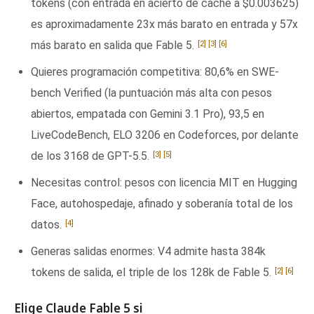
tokens (con entrada en acierto de caché a $0.003625)
es aproximadamente 23x más barato en entrada y 57x
[2]
[3]
[6]
más barato en salida que Fable 5.
Quieres programación competitiva: 80,6% en SWE-
bench Verified (la puntuación más alta con pesos
abiertos, empatada con Gemini 3.1 Pro), 93,5 en
LiveCodeBench, ELO 3206 en Codeforces, por delante
[3]
[5]
de los 3168 de GPT-5.5.
Necesitas control: pesos con licencia MIT en Hugging
Face, autohospedaje, afinado y soberanía total de los
[4]
datos.
Generas salidas enormes: V4 admite hasta 384k
[2]
[6]
tokens de salida, el triple de los 128k de Fable 5.
Elige Claude Fable 5 si