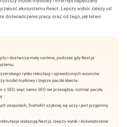
prostszy model myślowy i interfejs napędzany
dojrzałość ekosystemu React. Lepszy wybór zależy od
sze doświadczenie pracy, oraz od tego, jak łatwo
ptu i dostarcza mały runtime, podczas gdy Next.js
systemu.
, szerokiego rynku rekrutacji i sprawdzonych wzorców
zy model myślowy i lżejsze paczki klienta.
ie z SEO, więc samo SEO nie przesądza; rozmiar paczki,
j.
użych zespołach; SvelteKit szybciej się uczy i jest przyjemny
ekrutacja wskazują Next.js, lżejszy wynik i doświadczenie