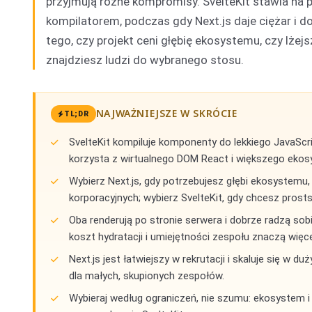
przyjmują różne kompromisy. SvelteKit stawia na 
kompilatorem, podczas gdy Next.js daje ciężar i 
tego, czy projekt ceni głębię ekosystemu, czy lżej
znajdziesz ludzi do wybranego stosu.
NAJWAŻNIEJSZE W SKRÓCIE
TL;DR
SvelteKit kompiluje komponenty do lekkiego JavaScri
korzysta z wirtualnego DOM React i większego eko
Wybierz Next.js, gdy potrzebujesz głębi ekosystemu
korporacyjnych; wybierz SvelteKit, gdy chcesz prosts
Oba renderują po stronie serwera i dobrze radzą sob
koszt hydratacji i umiejętności zespołu znaczą więce
Next.js jest łatwiejszy w rekrutacji i skaluje się w d
dla małych, skupionych zespołów.
Wybieraj według ograniczeń, nie szumu: ekosystem i r