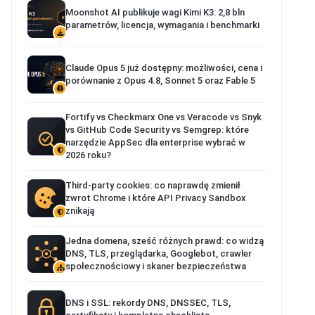
Moonshot AI publikuje wagi Kimi K3: 2,8 bln
parametrów, licencja, wymagania i benchmarki
Claude Opus 5 już dostępny: możliwości, cena i
porównanie z Opus 4.8, Sonnet 5 oraz Fable 5
Fortify vs Checkmarx One vs Veracode vs Snyk
vs GitHub Code Security vs Semgrep: które
narzędzie AppSec dla enterprise wybrać w
2026 roku?
Third-party cookies: co naprawdę zmienił
zwrot Chrome i które API Privacy Sandbox
znikają
Jedna domena, sześć różnych prawd: co widzą
DNS, TLS, przeglądarka, Googlebot, crawler
społecznościowy i skaner bezpieczeństwa
DNS i SSL: rekordy DNS, DNSSEC, TLS,