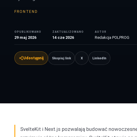
FRONTEND
OPUBLIKOWANO
ZAKTUALIZOWANO
AUTOR
29 maj 2026
14 cze 2026
Redakcja POLPROG
Udostępnij
Skopiuj link
X
LinkedIn
SvelteKit i Next.js pozwalają budować nowoczesne 