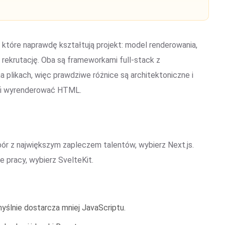
, które naprawdę kształtują projekt: model renderowania,
 rekrutację. Oba są frameworkami full-stack z
 plikach, więc prawdziwe różnice są architektoniczne i
rafi wyrenderować HTML.
bór z największym zapleczem talentów, wybierz Next.js.
e pracy, wybierz SvelteKit.
myślnie dostarcza mniej JavaScriptu.