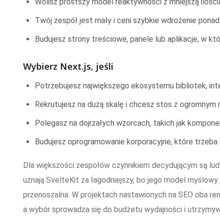
Wolisz prostszy model reaktywności z mniejszą ilości
Twój zespół jest mały i ceni szybkie wdrożenie pon
Budujesz strony treściowe, panele lub aplikacje, w któ
Wybierz Next.js, jeśli
Potrzebujesz największego ekosystemu bibliotek, integ
Rekrutujesz na dużą skalę i chcesz stos z ogromnym 
Polegasz na dojrzałych wzorcach, takich jak kompone
Budujesz oprogramowanie korporacyjne, które trzeba 
Dla większości zespołów czynnikiem decydującym są ludz
uznają SvelteKit za łagodniejszy, bo jego model myślowy 
przenoszalna. W projektach nastawionych na SEO oba rend
a wybór sprowadza się do budżetu wydajności i utrzymywa