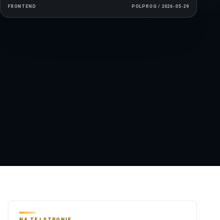
FRONTEND
PORÓWNANIE
FRONTEND
POLPROG / 2026-05-29
SvelteKit
01
vs
Next.js
02
NA TEJ STRONIE