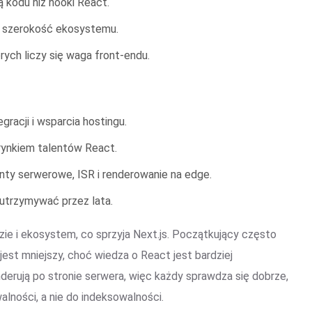
ą kodu niż hooki React.
ad szerokość ekosystemu.
rych liczy się waga front-endu.
racji i wsparcia hostingu.
rynkiem talentów React.
nty serwerowe, ISR i renderowanie na edge.
utrzymywać przez lata.
ie i ekosystem, co sprzyja Next.js. Początkujący często
jest mniejszy, choć wiedza o React jest bardziej
erują po stronie serwera, więc każdy sprawdza się dobrze,
lności, a nie do indeksowalności.