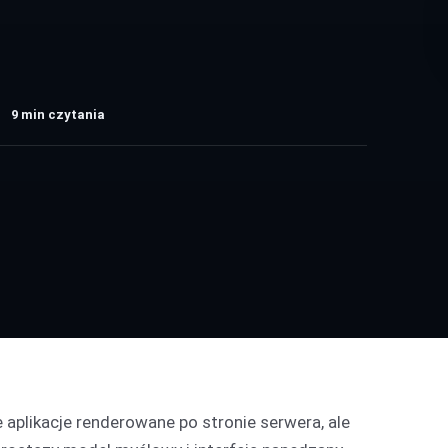
9
min czytania
aplikacje renderowane po stronie serwera, ale