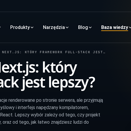
Produkty
Narzędzia
Blog
Baza wiedzy
EXT.JS: KTÓRY FRAMEWORK FULL-STACK JEST LEPSZY?
ext.js: który
ck jest lepszy?
cje renderowane po stronie serwera, ale przyjmują
yślowy i interfejs napędzany kompilatorem,
 React. Lepszy wybór zależy od tego, czy projekt
 oraz od tego, jak łatwo znajdziesz ludzi do