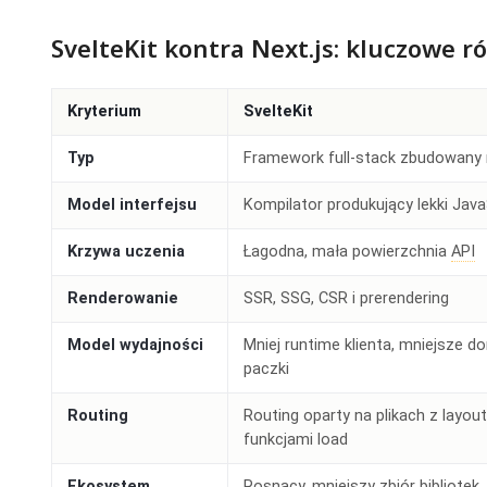
SvelteKit kontra Next.js: kluczowe r
Kryterium
SvelteKit
Typ
Framework full-stack zbudowany 
Model interfejsu
Kompilator produkujący lekki Java
Krzywa uczenia
Łagodna, mała powierzchnia
API
Renderowanie
SSR, SSG, CSR i prerendering
Model wydajności
Mniej runtime klienta, mniejsze d
paczki
Routing
Routing oparty na plikach z layout
funkcjami load
Ekosystem
Rosnący, mniejszy zbiór bibliotek