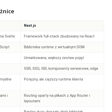
óżnice
Next.js
na Svelte
Framework full-stack zbudowany na React
Script
Biblioteka runtime z wirtualnym DOM
Umiarkowana, większy zestaw pojęć
SSR, SSG, ISR, komponenty serwerowe, edge
omyślne
Potężny, ale cięższy runtime klienta
ami i
Routing oparty na plikach z App Router i
layoutami
Bardzo duży, dojrzały zbiór bibliotek