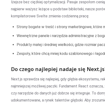
lżejsze bez ciężkiej optymalizacji. Pasuje zespołom cen
najpierw ważysz leżące u podstaw biblioteki, nasze por
kompilatorowe Svelte zmienia codzienną pracę.
Strony bogate w treść i strony marketingowe, które 
Wewnętrzne panele i narzędzia administracyjne z bog
Produkty małej i średniej wielkości, gdzie rozmiar pa
Zespoły, które chcą mniej kodu szablonowego i łagod
Do czego najlepiej nadaje się Next.js
Next.js sprawdza się najlepiej, gdy głębia ekosystemu, re
najmniejszej możliwej paczki. Fundament React oznacza, 
czy narzędzie do danych już dobrze się integruje. To domy
udokumentowane, a rynek talentów głęboki. Aby zrozumi