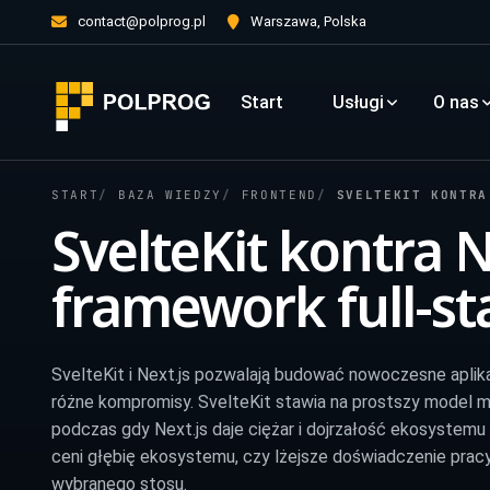
contact@polprog.pl
Warszawa, Polska
Start
Usługi
O nas
START
BAZA WIEDZY
FRONTEND
SVELTEKIT KONTRA N
SvelteKit kontra N
framework full-sta
SvelteKit i Next.js pozwalają budować nowoczesne aplika
różne kompromisy. SvelteKit stawia na prostszy model m
podczas gdy Next.js daje ciężar i dojrzałość ekosystemu
ceni głębię ekosystemu, czy lżejsze doświadczenie pracy,
wybranego stosu.