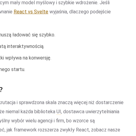
iącym mały model myślowy i szybkie wdrożenie. Jeśli
ównanie
React vs Svelte
wyjaśnia, dlaczego podejście
muszą ładować się szybko.
atą interaktywnością.
czki wpływa na konwersję.
nego startu.
?
krutacja i sprawdzona skala znaczą więcej niż dostarczenie
że niemal każda biblioteka
UI
, dostawca uwierzytelniania
ślny wybór wielu agencji i firm, bo wzorce są
eć, jak framework rozszerza zwykły React, zobacz nasze