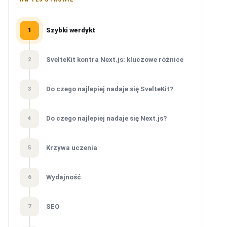
Szybki werdykt
1
SvelteKit kontra Next.js: kluczowe różnice
2
Do czego najlepiej nadaje się SvelteKit?
3
Do czego najlepiej nadaje się Next.js?
4
Krzywa uczenia
5
Wydajność
6
SEO
7