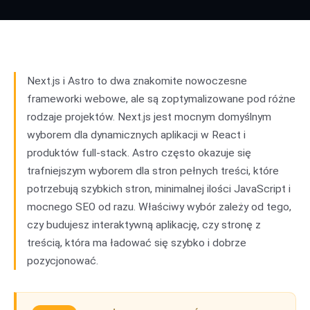
Next.js
01
vs
Astro
02
Next.js i Astro to dwa znakomite nowoczesne
frameworki webowe, ale są zoptymalizowane pod różne
rodzaje projektów. Next.js jest mocnym domyślnym
wyborem dla dynamicznych aplikacji w React i
produktów full-stack. Astro często okazuje się
trafniejszym wyborem dla stron pełnych treści, które
potrzebują szybkich stron, minimalnej ilości JavaScript i
mocnego SEO od razu. Właściwy wybór zależy od tego,
czy budujesz interaktywną aplikację, czy stronę z
treścią, która ma ładować się szybko i dobrze
pozycjonować.