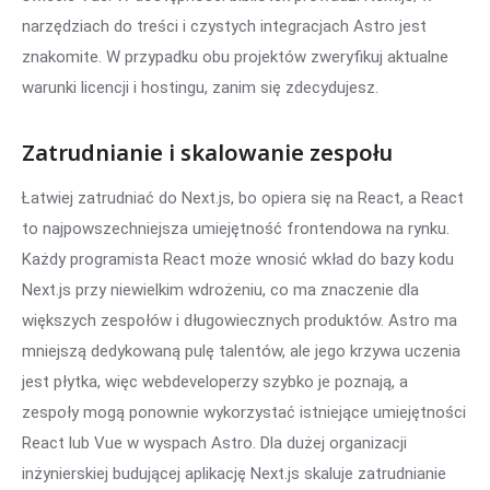
narzędziach do treści i czystych integracjach Astro jest
znakomite. W przypadku obu projektów zweryfikuj aktualne
warunki licencji i hostingu, zanim się zdecydujesz.
Zatrudnianie i skalowanie zespołu
Łatwiej zatrudniać do Next.js, bo opiera się na React, a React
to najpowszechniejsza umiejętność frontendowa na rynku.
Każdy programista React może wnosić wkład do bazy kodu
Next.js przy niewielkim wdrożeniu, co ma znaczenie dla
większych zespołów i długowiecznych produktów. Astro ma
mniejszą dedykowaną pulę talentów, ale jego krzywa uczenia
jest płytka, więc webdeveloperzy szybko je poznają, a
zespoły mogą ponownie wykorzystać istniejące umiejętności
React lub Vue w wyspach Astro. Dla dużej organizacji
inżynierskiej budującej aplikację Next.js skaluje zatrudnianie