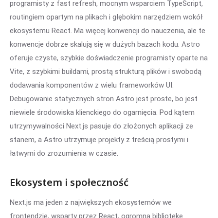
programisty z fast refresh, mocnym wsparciem TypeScript,
routingiem opartym na plikach i głębokim narzędziem wokół
ekosystemu React. Ma więcej konwencji do nauczenia, ale te
konwencje dobrze skalują się w dużych bazach kodu. Astro
oferuje czyste, szybkie doświadczenie programisty oparte na
Vite, z szybkimi buildami, prostą strukturą plików i swobodą
dodawania komponentów z wielu frameworków UI.
Debugowanie statycznych stron Astro jest proste, bo jest
niewiele środowiska klienckiego do ogarnięcia. Pod kątem
utrzymywalności Next.js pasuje do złożonych aplikacji ze
stanem, a Astro utrzymuje projekty z treścią prostymi i
łatwymi do zrozumienia w czasie.
Ekosystem i społeczność
Next.js ma jeden z największych ekosystemów we
frontendzie, wsparty przez React, ogromną bibliotekę