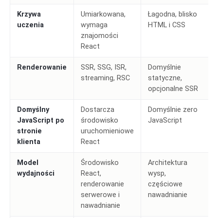
Krzywa
Umiarkowana,
Łagodna, blisko
uczenia
wymaga
HTML i CSS
znajomości
React
Renderowanie
SSR, SSG, ISR,
Domyślnie
streaming, RSC
statyczne,
opcjonalne SSR
Domyślny
Dostarcza
Domyślnie zero
JavaScript po
środowisko
JavaScript
stronie
uruchomieniowe
klienta
React
Model
Środowisko
Architektura
wydajności
React,
wysp,
renderowanie
częściowe
serwerowe i
nawadnianie
nawadnianie