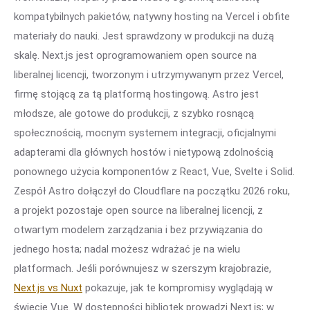
kompatybilnych pakietów, natywny hosting na Vercel i obfite
materiały do nauki. Jest sprawdzony w produkcji na dużą
skalę. Next.js jest oprogramowaniem open source na
liberalnej licencji, tworzonym i utrzymywanym przez Vercel,
firmę stojącą za tą platformą hostingową. Astro jest
młodsze, ale gotowe do produkcji, z szybko rosnącą
społecznością, mocnym systemem integracji, oficjalnymi
adapterami dla głównych hostów i nietypową zdolnością
ponownego użycia komponentów z React, Vue, Svelte i Solid.
Zespół Astro dołączył do Cloudflare na początku 2026 roku,
a projekt pozostaje open source na liberalnej licencji, z
otwartym modelem zarządzania i bez przywiązania do
jednego hosta; nadal możesz wdrażać je na wielu
platformach. Jeśli porównujesz w szerszym krajobrazie,
Next.js vs Nuxt
pokazuje, jak te kompromisy wyglądają w
świecie Vue. W dostępności bibliotek prowadzi Next.js; w