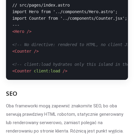
// src/pages/index.astro

import Hero from '../components/Hero.astro';     //
import Counter from '../components/Counter.jsx'; //
<
Hero
 />
<!-- No directive: rendered to HTML, no client JS 
<
Counter
 />
<!-- client:load hydrates only this island in the 
<
Counter
client:load
 />
SEO
Oba frameworki mogą zapewnić znakomite SEO, bo oba
serwują prawdziwy HTML robotom, statycznie generowany
lub renderowany serwerowo, zamiast polegać na
renderowaniu po stronie klienta. Różnicą jest punkt wyjścia.