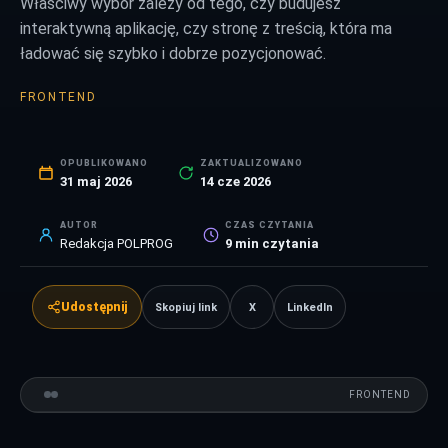
Właściwy wybór zależy od tego, czy budujesz
interaktywną aplikację, czy stronę z treścią, która ma
ładować się szybko i dobrze pozycjonować.
FRONTEND
OPUBLIKOWANO
ZAKTUALIZOWANO
31 maj 2026
14 cze 2026
AUTOR
CZAS CZYTANIA
Redakcja POLPROG
9
min czytania
Udostępnij
Skopiuj link
X
LinkedIn
FRONTEND
VS
FRONTEND
PORÓWNANIE