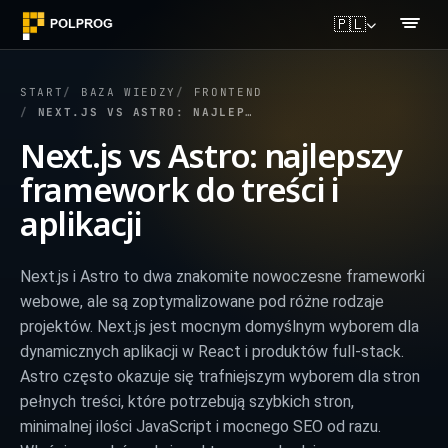
🇵🇱
START
BAZA WIEDZY
FRONTEND
NEXT.JS VS ASTRO: NAJLEPSZY FRAMEWORK DO TREŚCI I APLIKACJI
Next.js vs Astro: najlepszy
framework do treści i
aplikacji
Next.js i Astro to dwa znakomite nowoczesne frameworki
webowe, ale są zoptymalizowane pod różne rodzaje
projektów. Next.js jest mocnym domyślnym wyborem dla
dynamicznych aplikacji w React i produktów full-stack.
Astro często okazuje się trafniejszym wyborem dla stron
pełnych treści, które potrzebują szybkich stron,
minimalnej ilości JavaScript i mocnego SEO od razu.