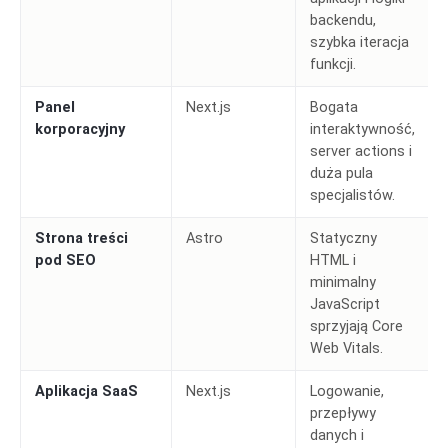
backendu,
szybka iteracja
funkcji.
Panel
Next.js
Bogata
korporacyjny
interaktywność,
server actions i
duża pula
specjalistów.
Strona treści
Astro
Statyczny
pod SEO
HTML i
minimalny
JavaScript
sprzyjają Core
Web Vitals.
Aplikacja SaaS
Next.js
Logowanie,
przepływy
danych i