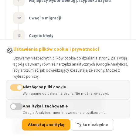
Najlepszy wybór według przypadku użycia
11
Uwagi o migracji
12
Częste błędy
13
Ustawienia plików cookie i prywatności
🍪
Końcowa rekomendacja
14
Używamy niezbędnych plików cookie do działania strony. Za Twoją
zgodą używamy również narzędzi analitycznych (Google Analytics),
aby zrozumieć, jak odwiedzający korzystają ze strony. Możesz
wybrać poniżej.
POWIĄZANE ARTYKUŁY
Niezbędne pliki cookie
Wymagane do działania strony. Nie można wyłączyć.
This page is
✓
×
Next.js vs React: na czym polega różnica?
available in
English
Analityka i zachowanie
Google Analytics - anonimowe dane o użytkowaniu.
Next.js vs Nuxt: React czy Vue do full-stack
Akceptuj analitykę
Tylko niezbędne
frontendu?