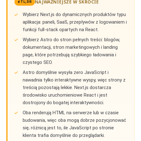
NAJWAŻNIEJSZE W SKRÓCIE
TL;DR
Wybierz Next.js do dynamicznych produktów typu
aplikacja: paneli, SaaS, przepływów z logowaniem i
funkcji full-stack opartych na React.
Wybierz Astro do stron pełnych treści: blogów,
dokumentacji, stron marketingowych i landing
page, które potrzebują szybkiego ładowania i
czystego SEO.
Astro domyślnie wysyła zero JavaScript i
nawadnia tylko interaktywne wyspy, więc strony z
treścią pozostają lekkie. Next.js dostarcza
środowisko uruchomieniowe React i jest
dostrojony do bogatej interaktywności.
Oba renderują HTML na serwerze lub w czasie
budowania, więc oba mogą dobrze pozycjonować
się; różnicą jest to, ile JavaScript po stronie
klienta trafia domyślnie do przeglądarki.