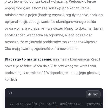
przystępne, co obniża koszt wdrażania. Webpack oferuje
więcej mocy, ale stromszą ścieżkę: jego konfiguracja
odsłania wiele pojęć (loadery, wtyczki, reguły resolve, podziały
optymalizacji), debugowanie źle skonfigurowanego buildu
bywa wolne, a wdrażanie trwa dłużej. Mimo to dokumentacja i
społeczność Webpacka są ogromne, a jego dojrzałość
oznacza, że większość problemów ma znane rozwiązania.
Oba mają świetną zgodność z frameworkami.
Dlaczego to ma znaczenie:
minimalna konfiguracja React
pokazuje różnicę, która daje Vite przewagę we wdrażaniu,
podczas gdy rozwlekłość Webpacka jest ceną jego głębszej
kontroli.
Copy
// vite.config.js: small, declarative, TypeScript 