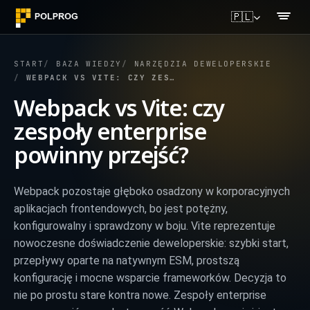
🇵🇱
START
BAZA WIEDZY
NARZĘDZIA DEWELOPERSKIE
WEBPACK VS VITE: CZY ZESPOŁY ENTERPRISE POWINNY PRZEJŚĆ?
Webpack vs Vite: czy
zespoły enterprise
powinny przejść?
Webpack pozostaje głęboko osadzony w korporacyjnych
aplikacjach frontendowych, bo jest potężny,
konfigurowalny i sprawdzony w boju. Vite reprezentuje
nowoczesne doświadczenie deweloperskie: szybki start,
przepływy oparte na natywnym ESM, prostszą
konfigurację i mocne wsparcie frameworków. Decyzja to
nie po prostu stare kontra nowe. Zespoły enterprise