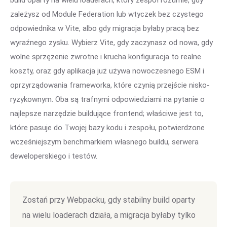
build oparty na wielu loaderach, który zespół rozumie, gdy
zależysz od Module Federation lub wtyczek bez czystego
odpowiednika w Vite, albo gdy migracja byłaby pracą bez
wyraźnego zysku. Wybierz Vite, gdy zaczynasz od nowa, gdy
wolne sprzężenie zwrotne i krucha konfiguracja to realne
koszty, oraz gdy aplikacja już używa nowoczesnego ESM i
oprzyrządowania frameworka, które czynią przejście nisko-
ryzykownym. Oba są trafnymi odpowiedziami na pytanie o
najlepsze narzędzie buildujące frontend; właściwe jest to,
które pasuje do Twojej bazy kodu i zespołu, potwierdzone
wcześniejszym benchmarkiem własnego buildu, serwera
deweloperskiego i testów.
Zostań przy Webpacku, gdy stabilny build oparty
na wielu loaderach działa, a migracja byłaby tylko