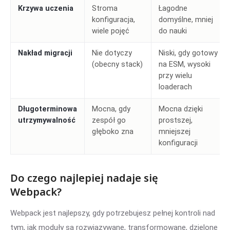
Krzywa uczenia
Stroma
Łagodne
konfiguracja,
domyślne, mniej
wiele pojęć
do nauki
Nakład migracji
Nie dotyczy
Niski, gdy gotowy
(obecny stack)
na ESM, wysoki
przy wielu
loaderach
Długoterminowa
Mocna, gdy
Mocna dzięki
utrzymywalność
zespół go
prostszej,
głęboko zna
mniejszej
konfiguracji
Do czego najlepiej nadaje się
Webpack?
Webpack jest najlepszy, gdy potrzebujesz pełnej kontroli nad
tym, jak moduły są rozwiązywane, transformowane, dzielone