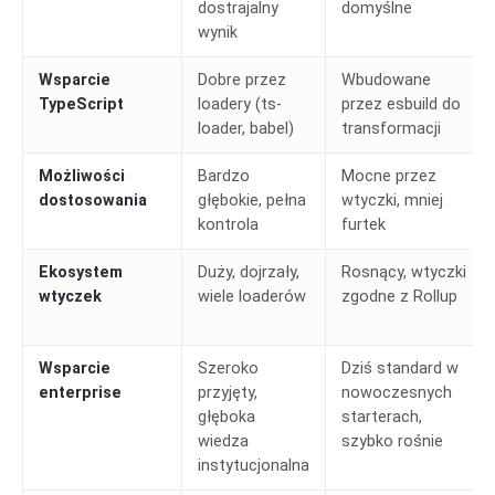
dostrajalny
domyślne
wynik
Wsparcie
Dobre przez
Wbudowane
TypeScript
loadery (ts-
przez esbuild do
loader, babel)
transformacji
Możliwości
Bardzo
Mocne przez
dostosowania
głębokie, pełna
wtyczki, mniej
kontrola
furtek
Ekosystem
Duży, dojrzały,
Rosnący, wtyczki
wtyczek
wiele loaderów
zgodne z Rollup
Wsparcie
Szeroko
Dziś standard w
enterprise
przyjęty,
nowoczesnych
głęboka
starterach,
wiedza
szybko rośnie
instytucjonalna