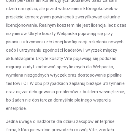
opłat per-seat ani komercyjnych dodatków
SaaS
za sam
rdzeń narzędzia, ale przed wdrożeniem któregokolwiek w
projekcie komercyjnym powinieneś zweryfikować aktualne
licencjonowanie. Realnym kosztem nie jest licencja, lecz czas
inżynierów. Ukryte koszty Webpacka pojawiają się przy
pisaniu i utrzymaniu złożonej konfiguracji, szkoleniu nowych
osób i utrzymaniu zgodności loaderów i wtyczek między
aktualizacjami. Ukryte koszty Vite pojawiają się podczas
migracji: audyt zachowań specyficznych dla Webpacka,
wymiana niezgodnych wtyczek oraz dostosowanie pipeline
testów i CI. W obu przypadkach zaplanuj bieżące utrzymanie
oraz ciężar debugowania problemów z buildem wewnętrznie,
bo żaden nie dostarcza domyślnie płatnego wsparcia
enterprise.
Jedna uwaga o nadzorze dla działu zakupów enterprise:
firma, która pierwotnie prowadziła rozwój Vite, została