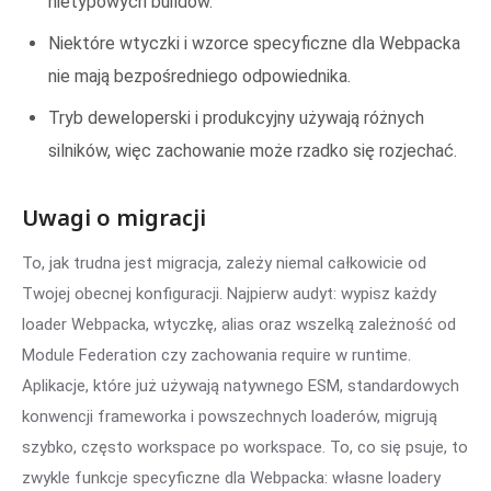
nietypowych buildów.
Niektóre wtyczki i wzorce specyficzne dla Webpacka
nie mają bezpośredniego odpowiednika.
Tryb deweloperski i produkcyjny używają różnych
silników, więc zachowanie może rzadko się rozjechać.
Uwagi o migracji
To, jak trudna jest migracja, zależy niemal całkowicie od
Twojej obecnej konfiguracji. Najpierw audyt: wypisz każdy
loader Webpacka, wtyczkę, alias oraz wszelką zależność od
Module Federation czy zachowania require w runtime.
Aplikacje, które już używają natywnego ESM, standardowych
konwencji frameworka i powszechnych loaderów, migrują
szybko, często workspace po workspace. To, co się psuje, to
zwykle funkcje specyficzne dla Webpacka: własne loadery