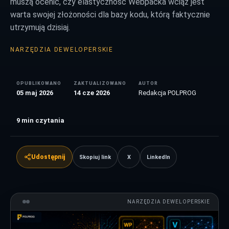
muszą ocenić, czy elastyczność Webpacka wciąż jest
warta swojej złożoności dla bazy kodu, którą faktycznie
utrzymują dzisiaj.
NARZĘDZIA DEWELOPERSKIE
OPUBLIKOWANO
ZAKTUALIZOWANO
AUTOR
05 maj 2026
14 cze 2026
Redakcja POLPROG
9
min czytania
Udostępnij
Skopiuj link
X
LinkedIn
NARZĘDZIA DEWELOPERSKIE