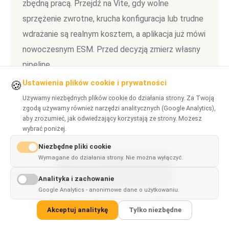
zbędną pracą. Przejdź na Vite, gdy wolne
sprzężenie zwrotne, krucha konfiguracja lub trudne
wdrażanie są realnym kosztem, a aplikacja już mówi
nowoczesnym ESM. Przed decyzją zmierz własny
pipeline.
Ustawienia plików cookie i prywatności
🍪
Używamy niezbędnych plików cookie do działania strony. Za Twoją
Frontend
Developer Tools
Migration
Comparison
zgodą używamy również narzędzi analitycznych (Google Analytics),
aby zrozumieć, jak odwiedzający korzystają ze strony. Możesz
wybrać poniżej.
Niezbędne pliki cookie
Wymagane do działania strony. Nie można wyłączyć.
This page is
✓
×
Najczęściej zadawane pytania
available in
English
Analityka i zachowanie
Google Analytics - anonimowe dane o użytkowaniu.
Czy Vite to dobra alternatywa dla Webpacka?
Akceptuj analitykę
Tylko niezbędne