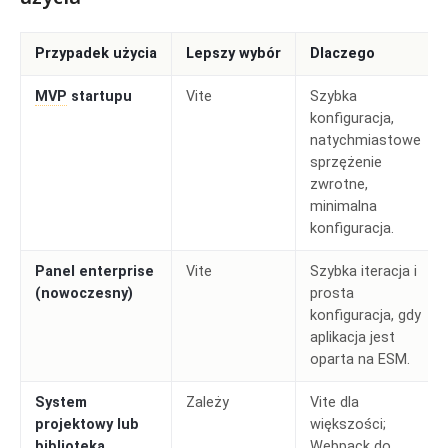
Przypadek użycia
Lepszy wybór
Dlaczego
MVP
startupu
Vite
Szybka
konfiguracja,
natychmiastowe
sprzężenie
zwrotne,
minimalna
konfiguracja.
Panel enterprise
Vite
Szybka iteracja i
(nowoczesny)
prosta
konfiguracja, gdy
aplikacja jest
oparta na ESM.
System
Zależy
Vite dla
projektowy lub
większości;
biblioteka
Webpack do