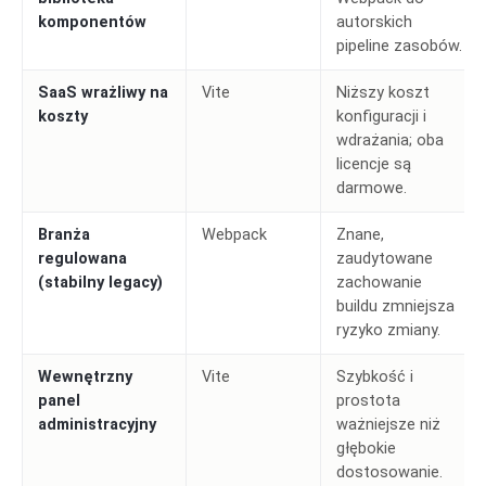
komponentów
autorskich
pipeline zasobów.
SaaS wrażliwy na
Vite
Niższy koszt
koszty
konfiguracji i
wdrażania; oba
licencje są
darmowe.
Branża
Webpack
Znane,
regulowana
zaudytowane
(stabilny legacy)
zachowanie
buildu zmniejsza
ryzyko zmiany.
Wewnętrzny
Vite
Szybkość i
panel
prostota
administracyjny
ważniejsze niż
głębokie
dostosowanie.