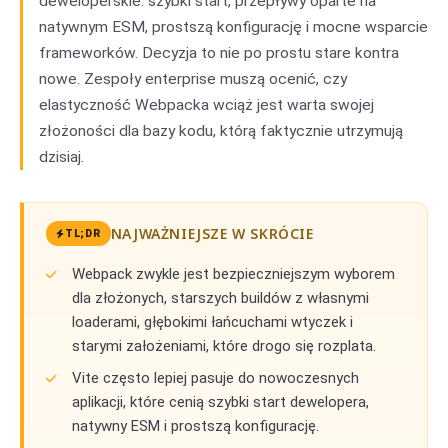
deweloperskie: szybki start, przepływy oparte na
natywnym ESM, prostszą konfigurację i mocne wsparcie
frameworków. Decyzja to nie po prostu stare kontra
nowe. Zespoły enterprise muszą ocenić, czy
elastyczność Webpacka wciąż jest warta swojej
złożoności dla bazy kodu, którą faktycznie utrzymują
dzisiaj.
NAJWAŻNIEJSZE W SKRÓCIE
TL;DR
Webpack zwykle jest bezpieczniejszym wyborem
dla złożonych, starszych buildów z własnymi
loaderami, głębokimi łańcuchami wtyczek i
starymi założeniami, które drogo się rozplata.
Vite często lepiej pasuje do nowoczesnych
aplikacji, które cenią szybki start dewelopera,
natywny ESM i prostszą konfigurację.