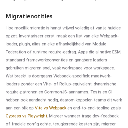
Migratienotities
Hoe moeilijk migratie is hangt vrijwel volledig af van je huidige
opzet. Inventariseer eerst: maak een lijst van elke Webpack-
loader, plugin, alias en elke afhankelijkheid van Module
Federation of runtime require-gedrag. Apps die al native ESM,
standaard frameworkconventies en gangbare loaders
gebruiken migreren snel, vaak workspace voor workspace.
Wat breekt is doorgaans Webpack-specifiek: maatwerk-
loaders zonder een Vite- of Rollup-equivalent, dynamische
require-patronen en CommonJS-aannames. Tests en CI
hebben ook aandacht nodig, daarom koppelen teams dit werk
aan een blik op
Vite vs Webpack
en end-to-end-tooling zoals
Cypress vs Playwright
. Migreer wanneer trage dev-feedback
of fragiele config echte, terugkerende kosten zijn; migreer