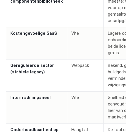
componentenbibliotheek
meeste; We
voor op ma
gemaakte
assetpijplijn
Kostengevoelige SaaS
Vite
Lagere confi
onboardingk
beide licenti
gratis.
Gereguleerde sector
Webpack
Bekend, gea
(stabiele legacy)
buildgedrag
vermindert
wijzigingsris
Intern adminpaneel
Vite
Snelheid en
eenvoud wi
hier van diep
maatwerk.
Onderhoudbaarheid op
Hangt af
De tool die j