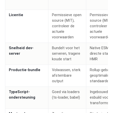
Licentie
Permissieve open
Permissieve 
source (MIT),
source (MIT),
controleer de
controleer de
actuele
actuele
voorwaarden
voorwaarden
Snelheid dev-
Bundelt voor het
Native ESM, vr
server
serveren, tragere
directe start 
koude start
HMR
Productie-bundle
Volwassen, sterk
Rollup-gebase
afstembare
geoptimalise
output
standaarden
TypeScript-
Goed via loaders
Ingebouwd vi
ondersteuning
(ts-loader, babel)
esbuild voor
transforms