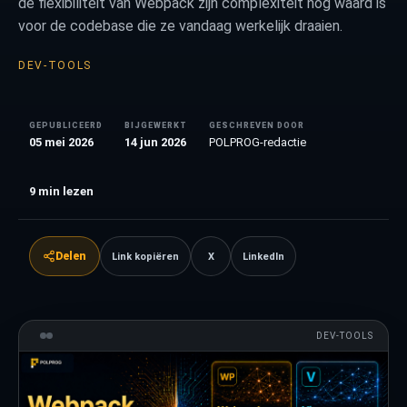
de flexibiliteit van Webpack zijn complexiteit nog waard is
voor de codebase die ze vandaag werkelijk draaien.
DEV-TOOLS
GEPUBLICEERD
BIJGEWERKT
GESCHREVEN DOOR
05 mei 2026
14 jun 2026
POLPROG-redactie
9
min lezen
Delen
Link kopiëren
X
LinkedIn
DEV-TOOLS