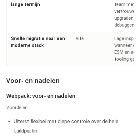
lange termijn
team met
vertrouwen 
upgraden en
debuggen.
Snelle migratie naar een
Vite
Lage inspan
moderne stack
wanneer de 
ESM en actu
tooling gebru
Voor- en nadelen
Webpack: voor- en nadelen
Voordelen:
Uiterst flexibel met diepe controle over de hele
buildpijplijn.