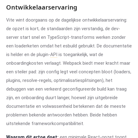
Ontwikkelaarservaring
Vite wint doorgaans op de dagelijkse ontwikkelaarservaring:
de opzet is kort, de standaarden zijn verstandig, de dev-
server start snel en TypeScript-transforms werken zonder
een loaderketen omdat het esbuild gebruikt. De documentatie
is helder en de plugin-
API
is toegankelijk, wat de
onboardingkosten verlaagt. Webpack biedt meer kracht maar
een steiler pad: zijn config legt veel concepten bloot (loaders,
plugins, resolve-regels, optimalisatiesplitsingen), het
debuggen van een verkeerd geconfigureerde build kan traag
zijn, en onboarding duurt langer, hoewel zijn uitgebreide
documentatie en volwassenheid betekenen dat de meeste
problemen bekende antwoorden hebben. Beide hebben
uitstekende frameworkcompatibiliteit.
Waarom dit ertoe doet:
een minimale React-opzet toont