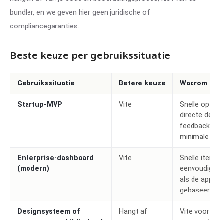
bundler, en we geven hier geen juridische of
compliancegaranties.
Beste keuze per gebruikssituatie
Gebruikssituatie
Betere keuze
Waarom
Startup-
MVP
Vite
Snelle opzet
directe dev-
feedback,
minimale con
Enterprise-dashboard
Vite
Snelle iterat
(modern)
eenvoudige 
als de app 
gebaseerd is
Designsysteem of
Hangt af
Vite voor de