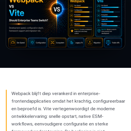
Webpack blijft diep verankerd in enterprise-
frontendapplicaties omdat het krachtig, configureerbaar
en beproefd is. Vite vertegenwoordigt de moderne
ontwikkelervaring: snelle opstart, native ESM-
workflows, eenvoudigere configuratie en sterke