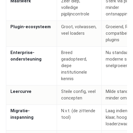
Maatwerk
Zeer diep,
Sterk via plugi
volledige
minder
pijplijncontrole
ontsnappingsl
Plugin-ecosysteem
Groot, volwassen,
Groeiend, Roll
veel loaders
compatibele
plugins
Enterprise-
Breed
Nu standaard 
ondersteuning
geadopteerd,
moderne start
diepe
snelgroeiend
institutionele
kennis
Leercurve
Steile config, veel
Milde standaa
concepten
minder om te 
Migratie-
N.v.t. (de zittende
Laag indien E
inspanning
tool)
klaar, hoog in
loaderzwaar