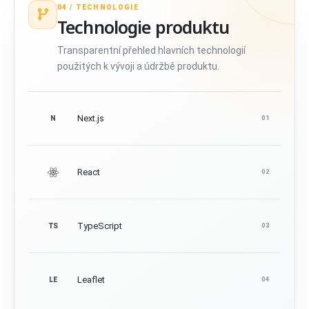
04 /
TECHNOLOGIE
Technologie produktu
Transparentní přehled hlavních technologií
použitých k vývoji a údržbě produktu.
Next.js
N
01
React
02
TypeScript
TS
03
Leaflet
LE
04