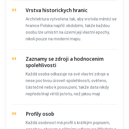
Vrstva historickych hranic
03
Architektura vytvořena tak, aby vrstvila měnící se
hranice Polska napříč obdobími, takže každou
osobu lze umístit na území její vlastní epochy,
nikoli pouze na moderní mapu.
Zaznamy se zdroji a hodnocenim
04
spolehlivosti
Každá osoba odkazuje na své vlastní zdroje a
nese poctivou úroveň spolehlivosti, ověřeno,
částečně nebo k posouzení, takže data nikdy
nepředstírají větší jistotu, než jakou mají.
Profily osob
05
Každá osobnost má profil s krátkým popisem,