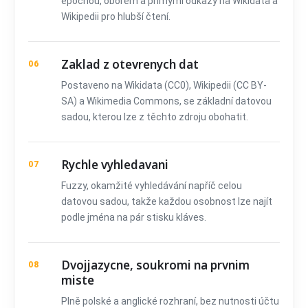
epochou, oborem a přímými odkazy na Wikidata a
Wikipedii pro hlubší čtení.
Zaklad z otevrenych dat
06
Postaveno na Wikidata (CC0), Wikipedii (CC BY-
SA) a Wikimedia Commons, se základní datovou
sadou, kterou lze z těchto zdroju obohatit.
Rychle vyhledavani
07
Fuzzy, okamžité vyhledávání napříč celou
datovou sadou, takže každou osobnost lze najít
podle jména na pár stisku kláves.
Dvojjazycne, soukromi na prvnim
08
miste
Plně polské a anglické rozhraní, bez nutnosti účtu