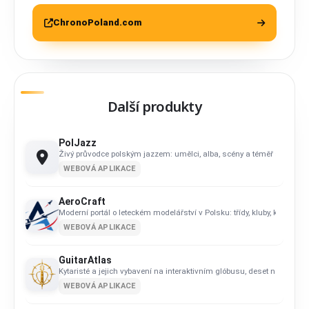
ChronoPoland.com
Další produkty
PolJazz
Živý průvodce polským jazzem: umělci, alba, scény a téměř sedmdesá
WEBOVÁ APLIKACE
AeroCraft
Moderní portál o leteckém modelářství v Polsku: třídy, kluby, kalendář, 
WEBOVÁ APLIKACE
GuitarAtlas
Kytaristé a jejich vybavení na interaktivním glóbusu, deset nástrojů p
WEBOVÁ APLIKACE