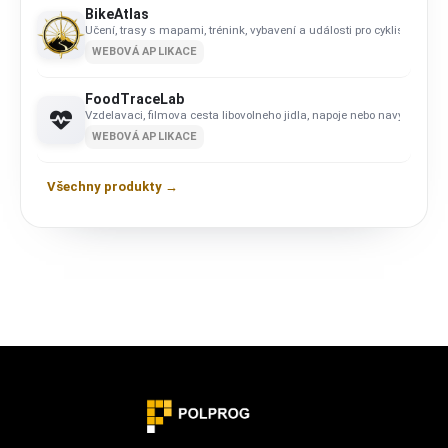
BikeAtlas
Učení, trasy s mapami, trénink, vybavení a události pro cyklisty na 
WEBOVÁ APLIKACE
FoodTraceLab
Vzdelavaci, filmova cesta libovolneho jidla, napoje nebo navyku met
WEBOVÁ APLIKACE
Všechny produkty →