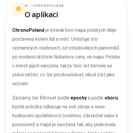
01 / CHRONOPOLAND
O aplikaci
ChronoPoland
je interaktivní mapa polských dějin
postavena kolem lidi a míst. Umísťuje sto
významných osobností, od středověkých panovníků
po moderní držitele Nobelovy ceny, na mapu Polska
v místě jejich narozeni, takže tisíc let historie se
stává něčím, co lze prozkoumávat, nikoli číst jako
seznam.
Záznamy lze filtrovat podle
epochy
a podle
oboru
,
každá položka odkazuje na své zdroje a nese
hodnocení spolehlivosti (ověřeno, částečně nebo k
posouzení) a mapa je navržena tak, aby překrývala