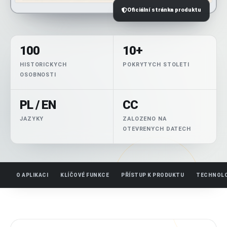
Oficiální stránka produktu
100
10+
HISTORICKYCH
POKRYTYCH STOLETI
OSOBNOSTI
PL / EN
CC
JAZYKY
ZALOZENO NA
OTEVRENYCH DATECH
O APLIKACI
KLÍČOVÉ FUNKCE
PŘÍSTUP K PRODUKTU
TECHNOLO