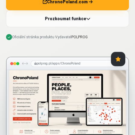
ChronoPoland.com
Prozkoumat funkce
Oficiální stránka produktu
·
Vydavatel
POLPROG
polprog.pl/apps/ChronoPoland