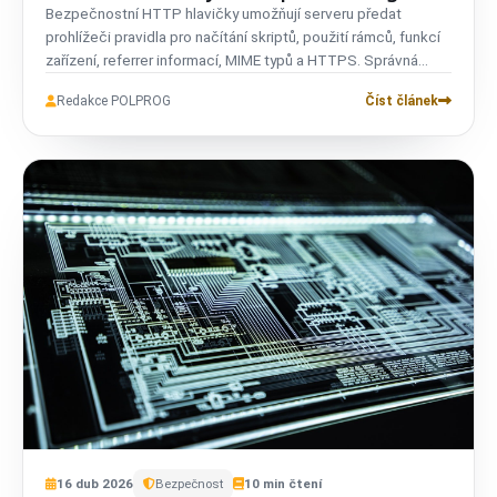
Bezpečnostní HTTP hlavičky umožňují serveru předat
prohlížeči pravidla pro načítání skriptů, použití rámců, funkcí
zařízení, referrer informací, MIME typů a HTTPS. Správná
konfigurace omezuje dopad některých útoků XSS,
Redakce POLPROG
Číst článek
clickjackingu, MIME confusion, XS-Leaks a nechtěného
cross-origin vkládání.
16
dub
2026
Bezpečnost
10
min čtení