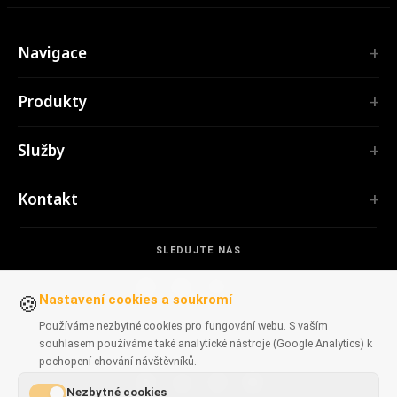
Navigace
Úvod
Produkty
Služby
ROZŠÍŘENÍ
Portfolio
Služby
TubePilot
O nás
ClickClean
Software na míru
Produkty
Kontakt
Všechna rozšíření →
Webové aplikace
Nástroje
NÁSTROJE
contact@polprog.pl
Mobile Apps
Kontakt
CodeMap
SLEDUJTE NÁS
Varšava, Polsko
Rozšíření prohlížečů
ZNALOSTNÍ BÁZE
ReleaseBoard
Nástroje AI
IT konzultace
Nastavení cookies a soukromí
🍪
Všechny nástroje →
Frontend
Starší portfolio
Používáme nezbytné cookies pro fungování webu. S vaším
WEBOVÉ STRÁNKY
Vývojářské nástroje
souhlasem používáme také analytické nástroje (Google Analytics) k
DOSTUPNÉ V PROHLÍŽEČÍCH
CosmoLapse
pochopení chování návštěvníků.
Všechny články →
GuitarAtlas
Nezbytné cookies