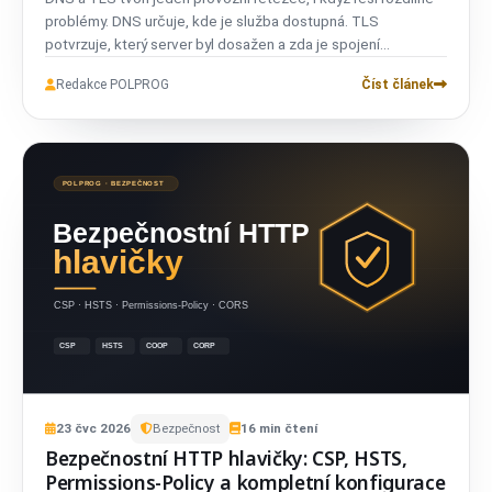
problémy. DNS určuje, kde je služba dostupná. TLS
potvrzuje, který server byl dosažen a zda je spojení
chráněné.
Redakce POLPROG
Číst článek
23
čvc
2026
Bezpečnost
16
min čtení
Bezpečnostní HTTP hlavičky: CSP, HSTS,
Permissions-Policy a kompletní konfigurace