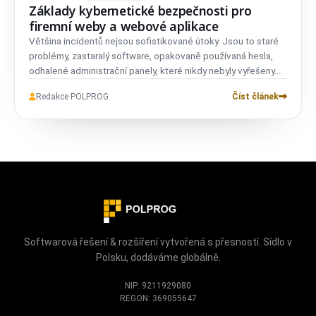
Základy kybernetické bezpečnosti pro
firemní weby a webové aplikace
Většina incidentů nejsou sofistikované útoky. Jsou to staré
problémy, zastaralý software, opakovaně používaná hesla,
odhalené administrační panely, které nikdy nebyly vyřešeny.
Toto jsou základy, které předcházejí většině potíží.
Redakce POLPROG
Číst článek
Softwarová řešení & rozšíření vytvořená s přesností. Sídlo v
Polsku, dodáváme globálně.
NIP: 9211929080
REGON: 369055647