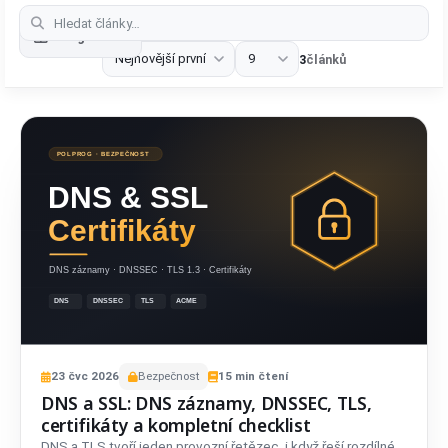
Categories
3
článků
23
čvc
2026
Bezpečnost
15
min čtení
DNS a SSL: DNS záznamy, DNSSEC, TLS,
certifikáty a kompletní checklist
DNS a TLS tvoří jeden provozní řetězec, i když řeší rozdílné