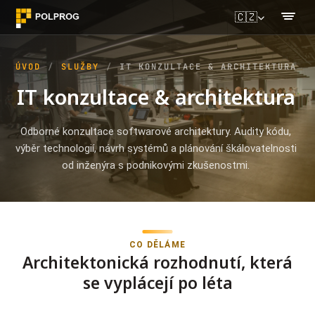
🇨🇿
ÚVOD
SLUŽBY
IT KONZULTACE & ARCHITEKTURA
IT konzultace & architektura
Odborné konzultace softwarové architektury. Audity kódu,
výběr technologií, návrh systémů a plánování škálovatelnosti
od inženýra s podnikovými zkušenostmi.
CO DĚLÁME
Architektonická rozhodnutí, která
se vyplácejí po léta