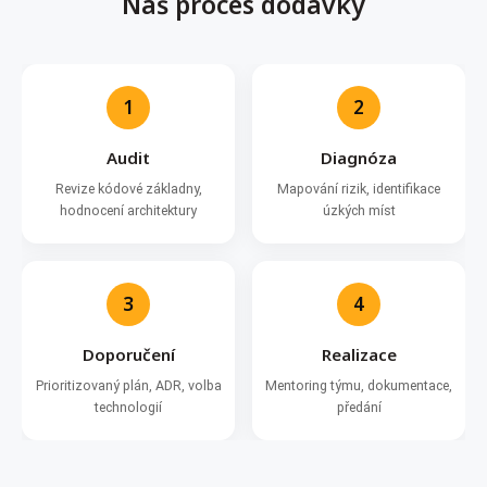
Náš proces dodávky
1
2
Audit
Diagnóza
Revize kódové základny,
Mapování rizik, identifikace
hodnocení architektury
úzkých míst
3
4
Doporučení
Realizace
Prioritizovaný plán, ADR, volba
Mentoring týmu, dokumentace,
technologií
předání