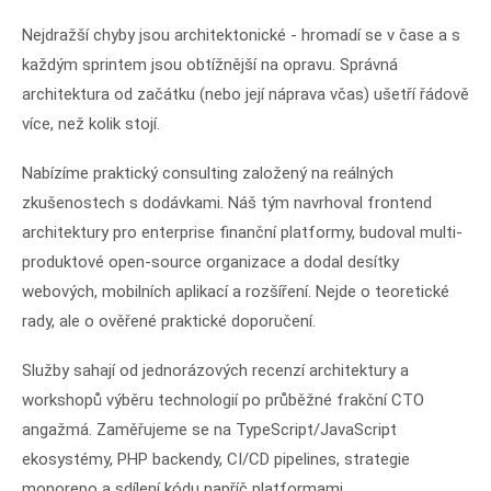
Nejdražší chyby jsou architektonické - hromadí se v čase a s
každým sprintem jsou obtížnější na opravu. Správná
architektura od začátku (nebo její náprava včas) ušetří řádově
více, než kolik stojí.
Nabízíme praktický consulting založený na reálných
zkušenostech s dodávkami. Náš tým navrhoval frontend
architektury pro enterprise finanční platformy, budoval multi-
produktové open-source organizace a dodal desítky
webových, mobilních aplikací a rozšíření. Nejde o teoretické
rady, ale o ověřené praktické doporučení.
Služby sahají od jednorázových recenzí architektury a
workshopů výběru technologií po průběžné frakční CTO
angažmá. Zaměřujeme se na TypeScript/JavaScript
ekosystémy, PHP backendy, CI/CD pipelines, strategie
monorepo a sdílení kódu napříč platformami.