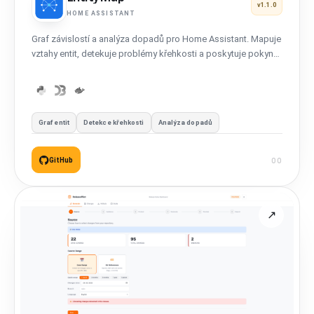
v1.1.0
HOME ASSISTANT
Graf závislostí a analýza dopadů pro Home Assistant. Mapuje
vztahy entit, detekuje problémy křehkosti a poskytuje pokyny
k migraci - 100% lokálně.
Graf entit
Detekce křehkosti
Analýza dopadů
GitHub