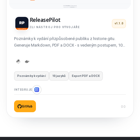
ReleasePilot
v1.1.0
CLI NÁSTROJ PRO VÝVOJÁŘE
Poznámky k vydání přizpůsobené publiku z historie gitu.
Generuje Markdown, PDF a DOCX - s vedeným postupem, 10
jazyky a profesionálním formátováním.
Poznámky k vydání
10 jazyků
Export PDF a DOCX
INTEGRUJE
GitHub