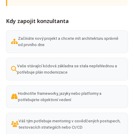
Kdy zapojit konzultanta
Začínáte nový projekt a chcete mít architekturu správně
od prvního dne
Vaše stávající kódová základna se stala nepřehlednou a
potřebuje plán modernizace
Hodnotíte frameworky, jazyky nebo platformy a
potřebujete objektivní vedení
Váš tým potřebuje mentoring v osvědčených postupech,
testovacích strategiích nebo CI/CD