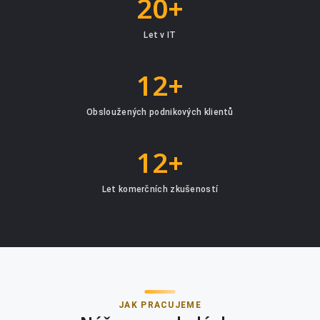
20+
Let v IT
12+
Obsloužených podnikových klientů
12+
Let komerčních zkušeností
JAK PRACUJEME