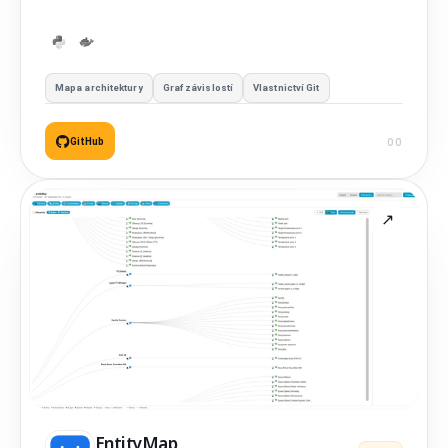
interaktivní D3.js grafy.
Mapa architektury
Graf závislostí
Vlastnictví Git
GitHub
EntityMap