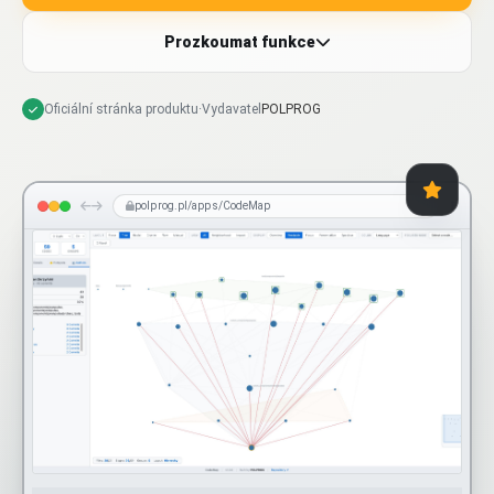
Prozkoumat funkce
Oficiální stránka produktu
·
Vydavatel
POLPROG
polprog.pl/apps/CodeMap