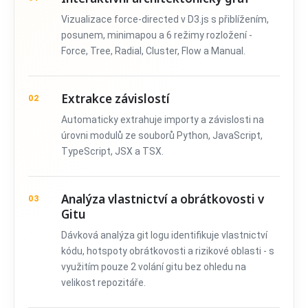
Vizualizace force-directed v D3.js s přiblížením,
posunem, minimapou a 6 režimy rozložení -
Force, Tree, Radial, Cluster, Flow a Manual.
Extrakce závislostí
02
Automaticky extrahuje importy a závislosti na
úrovni modulů ze souborů Python, JavaScript,
TypeScript, JSX a TSX.
Analýza vlastnictví a obrátkovosti v
03
Gitu
Dávková analýza git logu identifikuje vlastnictví
kódu, hotspoty obrátkovosti a rizikové oblasti - s
využitím pouze 2 volání gitu bez ohledu na
velikost repozitáře.