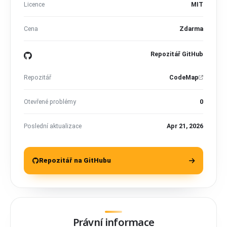
Licence
MIT
Cena
Zdarma
Repozitář GitHub
Repozitář
CodeMap
Otevřené problémy
0
Poslední aktualizace
Apr 21, 2026
Repozitář na GitHubu
Právní informace