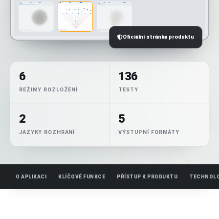
Oficiální stránka produktu
6
136
REŽIMY ROZLOŽENÍ
TESTY
2
5
JAZYKY ROZHRANÍ
VÝSTUPNÍ FORMÁTY
O APLIKACI
KLÍČOVÉ FUNKCE
PŘÍSTUP K PRODUKTU
TECHNOLO