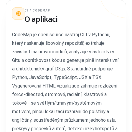
01 / CODEMAP
O aplikaci
CodeMap je open source nástroj CLI v Pythonu,
který naskenuje libovolný repozitář, extrahuje
závislosti na úrovni modulů, analyzuje vlastnictví v
Gitu a obrátkovost kódu a generuje plně interaktivní
architektonický graf D3.js. Standardně podporuje
Python, JavaScript, TypeScript, JSX a TSX.
Vygenerovaná HTML vizualizace zahrnuje rozložení
force-directed, stromové, radiální, klastrové a
tokové - se světlým/tmavým/systémovým
motivem, plnou lokalizací rozhraní do polštiny a
angličtiny, soustředěným průzkumem jednoho uzlu,
překryvy příspěvků autorů, detekcí rizik/hotspotů a