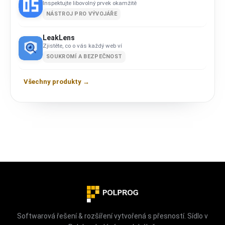
Inspektujte libovolný prvek okamžitě
NÁSTROJ PRO VÝVOJÁŘE
LeakLens
Zjistěte, co o vás každý web ví
SOUKROMÍ A BEZPEČNOST
Všechny produkty →
Softwarová řešení & rozšíření vytvořená s přesností. Sídlo v