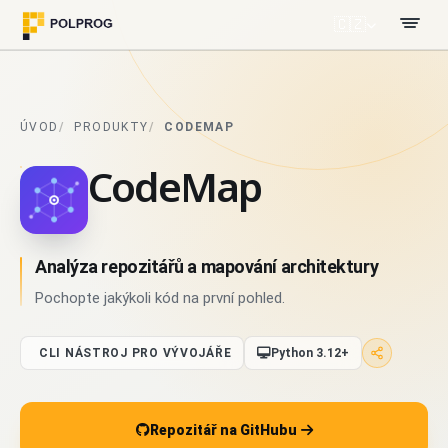
🇨🇿
ÚVOD
PRODUKTY
CODEMAP
CodeMap
Analýza repozitářů a mapování architektury
Pochopte jakýkoli kód na první pohled.
CLI NÁSTROJ PRO VÝVOJÁŘE
Python 3.12+
Repozitář na GitHubu