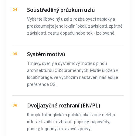
Soustředěný průzkum uzlu
04
Vyberte libovolný uzel z rozbalovací nabídky a
prozkoumejte jeho lokální okolí, závislosti, zpětné
závislosti, cestu dopadu nebo tok - izolovaně.
Systém motivů
05
Tmavý, světlý a systémový motiv s plnou
architekturou CSS proměnných. Motiv uložen v
localStorage, ve výchozím nastavení následuje
preference OS.
Dvojjazyčné rozhraní (EN/PL)
06
Kompletní anglická a polská lokalizace celého
interaktivního rozhraní - popisky, nápovědy,
panely, legendy a stavové zprávy.