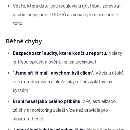
Vězte, která data jsou regulovaná (platební, zdravotní,
osobní údaje podle GDPR) a zacházejte s nimi podle
toho.
Běžné chyby
Bezpečnostní audity, které končí u reportu.
Nálezy
je třeba opravit a ověřit, ne jen archivovat.
"Jsme příliš malí, abychom byli cílem".
Většina útoků
je automatizovaná a hledá jakýkoli nezáplatovaný
systém.
Braní hesel jako celého příběhu.
2FA, aktualizace,
zálohy a monitoring záleží více než pravidla pro
složitost hesel.
Jeden člověk držící všechny klíče.
Kritický přístup by