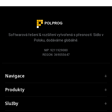
Softwarová řešení & rozšíření vytvořená s přesností. Sídlo v
Polsku, dodáváme globálně.
NIP: 9211929080
REGON: 369055647
Navigace
Úvod
Produkty
Služby
ROZŠÍŘENÍ
Portfolio
Služby
TubePilot
O nás
ClickClean