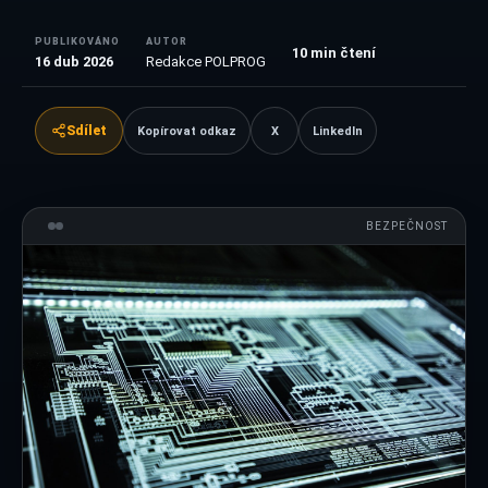
PUBLIKOVÁNO
AUTOR
10
min čtení
16 dub 2026
Redakce POLPROG
Sdílet
Kopírovat odkaz
X
LinkedIn
BEZPEČNOST