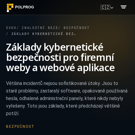
🇨🇿
ÚVOD
ZNALOSTNÍ BÁZE
BEZPEČNOST
ZÁKLADY KYBERNETICKÉ BEZPEČNOSTI PRO FIREMNÍ WEBY A WEBOVÉ APLIKACE
Základy kybernetické
bezpečnosti pro firemní
weby a webové aplikace
Většina incidentů nejsou sofistikované útoky. Jsou to
staré problémy, zastaralý software, opakovaně používaná
hesla, odhalené administrační panely, které nikdy nebyly
vyřešeny. Toto jsou základy, které předcházejí většině
potíží.
BEZPEČNOST