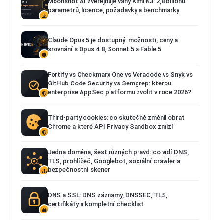
Moonshot AI zveřejňuje váhy Kimi K3: 2,8 bilionu
parametrů, licence, požadavky a benchmarky
Claude Opus 5 je dostupný: možnosti, ceny a
srovnání s Opus 4.8, Sonnet 5 a Fable 5
Fortify vs Checkmarx One vs Veracode vs Snyk vs
GitHub Code Security vs Semgrep: kterou
enterprise AppSec platformu zvolit v roce 2026?
Third-party cookies: co skutečně změnil obrat
Chrome a které API Privacy Sandbox zmizí
Jedna doména, šest různých pravd: co vidí DNS,
TLS, prohlížeč, Googlebot, sociální crawler a
bezpečnostní skener
DNS a SSL: DNS záznamy, DNSSEC, TLS,
certifikáty a kompletní checklist