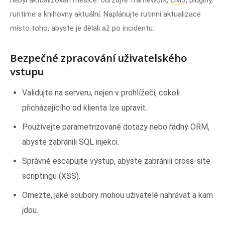
nebyl aktualizován měsíce. Udržujte framework,
CMS
, pluginy,
runtime a knihovny aktuální. Naplánujte rutinní aktualizace
místo toho, abyste je dělali až po incidentu.
Bezpečné zpracování uživatelského
vstupu
Validujte na serveru, nejen v prohlížeči, cokoli
přicházejícího od klienta lze upravit.
Používejte parametrizované dotazy nebo řádný ORM,
abyste zabránili SQL injekci.
Správně escapujte výstup, abyste zabránili cross-site
scriptingu (XSS).
Omezte, jaké soubory mohou uživatelé nahrávat a kam
jdou.