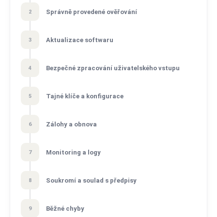
Správně provedené ověřování
2
Aktualizace softwaru
3
Bezpečné zpracování uživatelského vstupu
4
Tajné klíče a konfigurace
5
Zálohy a obnova
6
Monitoring a logy
7
Soukromí a soulad s předpisy
8
Běžné chyby
9