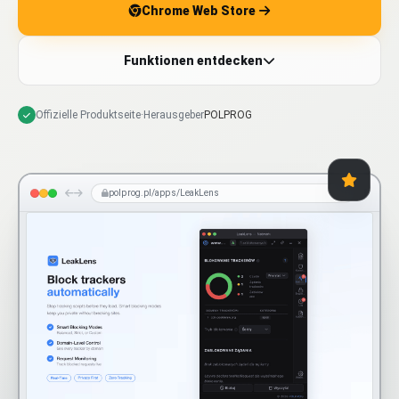
Chrome Web Store
Funktionen entdecken
Offizielle Produktseite
·
Herausgeber
POLPROG
polprog.pl/apps/LeakLens