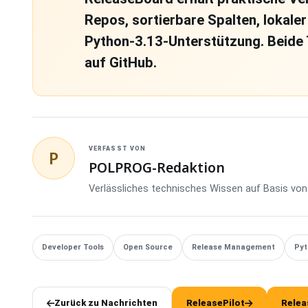
Repos, sortierbare Spalten, lokal
Python-3.13-Unterstützung. Beide 
auf GitHub.
VERFASST VON
P
POLPROG-Redaktion
Verlässliches technisches Wissen auf Basis von 
Developer Tools
Open Source
Release Management
Py
Zurück zu Nachrichten
ReleasePilot
Relea