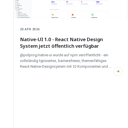
20 APR 2026
Native-UI 1.0 - React Native Design
System jetzt öffentlich verfügbar
@polprog/native-ui wurde auf npm veröffentlicht - ein
vollständig typisiertes, barrierefreies, themenfähiges
React-Native-Designsystem mit 32 Komponenten und 9
Primitiven, korrekt auf iOS und Android. MIT-lizenziert.
Dokumentation, Changelog und Roadmap unter native-
ui.com.