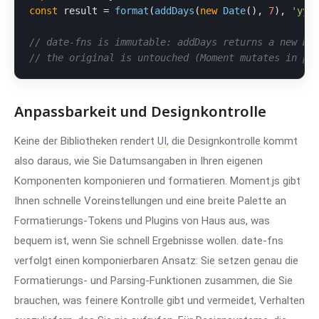
const
 result = 
format
(
addDays
(
new
Date
(), 
7
), 
'yyy
// date-fns is immutable: addDays returns a new Da
// the original is untouched (Moment mutates in pl
Anpassbarkeit und Designkontrolle
Keine der Bibliotheken rendert
UI
, die Designkontrolle kommt
also daraus, wie Sie Datumsangaben in Ihren eigenen
Komponenten komponieren und formatieren. Moment.js gibt
Ihnen schnelle Voreinstellungen und eine breite Palette an
Formatierungs-Tokens und Plugins von Haus aus, was
bequem ist, wenn Sie schnell Ergebnisse wollen. date-fns
verfolgt einen komponierbaren Ansatz: Sie setzen genau die
Formatierungs- und Parsing-Funktionen zusammen, die Sie
brauchen, was feinere Kontrolle gibt und vermeidet, Verhalten