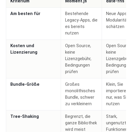
Kriterium
Moment.js
date-fns
Am besten für
Bestehende
Neue Apps, d
Legacy-Apps, die
Modularität
es bereits
schätzen
nutzen
Kosten und
Open Source,
Open Source,
Lizenzierung
keine
keine
Lizenzgebühr,
Lizenzgebühr
Bedingungen
Bedingungen
prüfen
prüfen
Bundle-Größe
Großes
Klein, Sie
monolithisches
importieren
Bundle, schwer
nur, was Sie
zu verkleinern
nutzen
Tree-Shaking
Begrenzt, die
Stark,
ganze Bibliothek
ungenutzte
wird meist
Funktionen