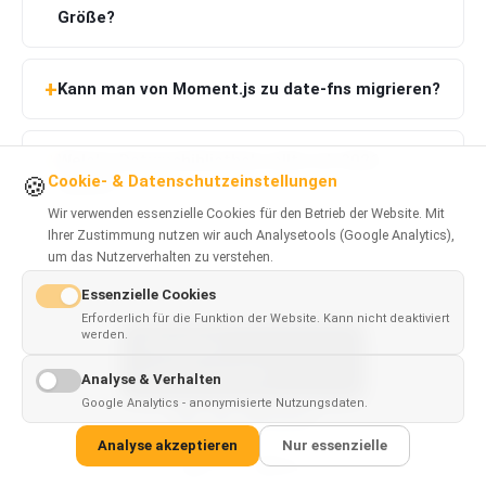
Größe?
Kann man von Moment.js zu date-fns migrieren?
Welche Datumsbibliothek sollte ich 2026
Cookie- & Datenschutzeinstellungen
🍪
wählen?
Wir verwenden essenzielle Cookies für den Betrieb der Website. Mit
Ihrer Zustimmung nutzen wir auch Analysetools (Google Analytics),
um das Nutzerverhalten zu verstehen.
Essenzielle Cookies
Erforderlich für die Funktion der Website. Kann nicht deaktiviert
werden.
This page is
✓
×
available in
English
Analyse & Verhalten
Google Analytics - anonymisierte Nutzungsdaten.
War das hilfreich?
Analyse akzeptieren
Nur essenzielle
Ja
Nein