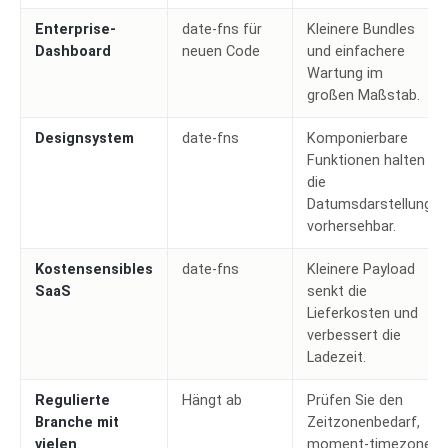
Enterprise-
date-fns für
Kleinere Bundles
Dashboard
neuen Code
und einfachere
Wartung im
großen Maßstab.
Designsystem
date-fns
Komponierbare
Funktionen halten
die
Datumsdarstellung
vorhersehbar.
Kostensensibles
date-fns
Kleinere Payload
SaaS
senkt die
Lieferkosten und
verbessert die
Ladezeit.
Regulierte
Hängt ab
Prüfen Sie den
Branche mit
Zeitzonenbedarf,
vielen
moment-timezone