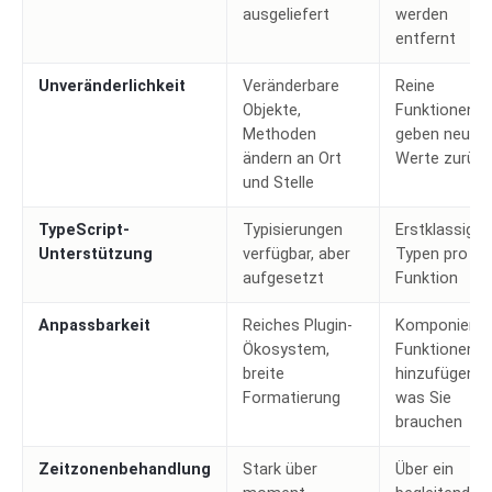
ausgeliefert
werden
entfernt
Unveränderlichkeit
Veränderbare
Reine
Objekte,
Funktionen
Methoden
geben neue
ändern an Ort
Werte zurück
und Stelle
TypeScript-
Typisierungen
Erstklassige
Unterstützung
verfügbar, aber
Typen pro
aufgesetzt
Funktion
Anpassbarkeit
Reiches Plugin-
Komponierba
Ökosystem,
Funktionen, n
breite
hinzufügen,
Formatierung
was Sie
brauchen
Zeitzonenbehandlung
Stark über
Über ein