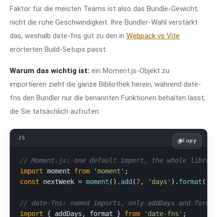
Faktor für die meisten Teams ist also das Bundle-Gewicht,
nicht die rohe Geschwindigkeit. Ihre Bundler-Wahl verstärkt
das, weshalb date-fns gut zu den in
Webpack vs Vite
erörterten Build-Setups passt.
Warum das wichtig ist:
ein Moment.js-Objekt zu
importieren zieht die ganze Bibliothek herein, während date-
fns den Bundler nur die benannten Funktionen behalten lässt,
die Sie tatsächlich aufrufen.
Copy
// Moment.js: one default import, the whole librar
import
 moment 
from
'moment'
const
 nextWeek = 
moment
().
add
(
7
, 
'days'
).
format
(
'Y
// date-fns: named imports, only addDays and forma
import
 { addDays, format } 
from
'date-fns'