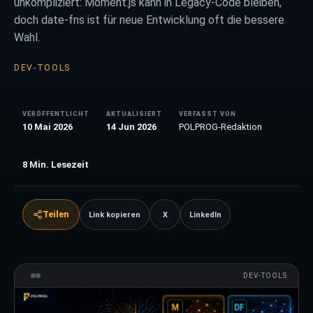
unkompliziert: Moment.js kann in Legacy-Code bleiben,
doch date-fns ist für neue Entwicklung oft die bessere
Wahl.
DEV-TOOLS
VERÖFFENTLICHT
AKTUALISIERT
VERFASST VON
10 Mai 2026
14 Jun 2026
POLPROG-Redaktion
8
Min. Lesezeit
Teilen
Link kopieren
X
LinkedIn
DEV-TOOLS