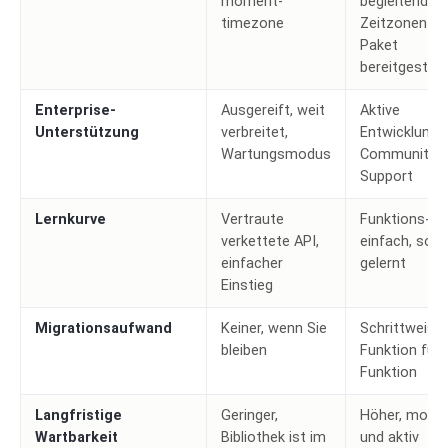
moment-
begleitendes
timezone
Zeitzonen-
Paket
bereitgestellt
Enterprise-
Ausgereift, weit
Aktive
Unterstützung
verbreitet,
Entwicklung,
Wartungsmodus
Community-
Support
Lernkurve
Vertraute
Funktions-fir
verkettete API,
einfach, soba
einfacher
gelernt
Einstieg
Migrationsaufwand
Keiner, wenn Sie
Schrittweise,
bleiben
Funktion für
Funktion
Langfristige
Geringer,
Höher, modul
Wartbarkeit
Bibliothek ist im
und aktiv